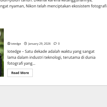
uluh-puluh tahun. Dikenal karena ketangguhannya,
ngat nyaman, Nikon telah menciptakan ekosistem fotografi
Review Nikon D7500 di Tahun 2026, Masihkah Menjadi Raja
DSLR Kelas Menengah?
iotedge
January 29, 2026
0
Iotedge – Satu dekade adalah waktu yang sangat
lama dalam industri teknologi, terutama di dunia
fotografi yang...
Read
Read More
more
about
Review
Nikon
D7500
di
Tahun
2026,
Masihkah
Menjadi