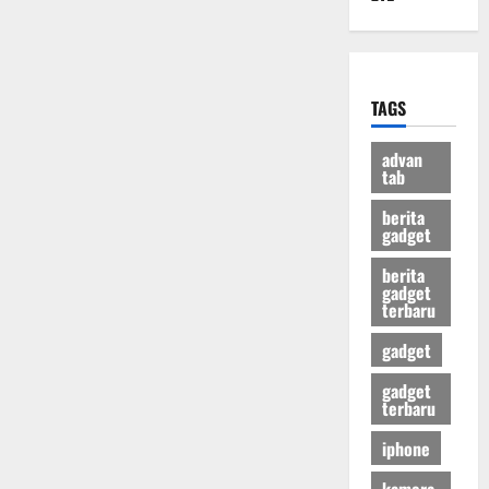
TAGS
advan
tab
berita
gadget
berita
gadget
terbaru
gadget
gadget
terbaru
iphone
kamera