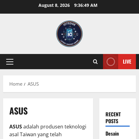
Skip
August 8, 2026
9:36:50 AM
to
content
LIVE
Primary
Menu
Home
ASUS
ASUS
RECENT
POSTS
ASUS
adalah produsen teknologi
Desain
asal Taiwan yang telah