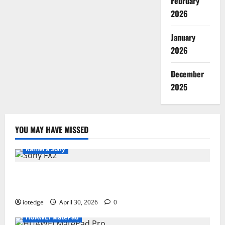
February
2026
January
2026
December
2025
YOU MAY HAVE MISSED
Kamera Sony
Desain Modular Sony FX2, Solusi Kamera Cinema
Portabel untuk Filmmaker Independen
iotedge
April 30, 2026
0
HUAWEI MatePad