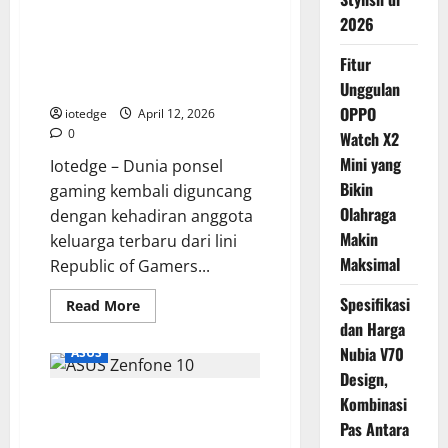
Asus ROG Phone 9 FE, Senjata
2026
Gaming “Flagship Killer”
Fitur
Terbaru dengan Harga Lebih
Terjangkau!
Unggulan
OPPO
iotedge
April 12, 2026
0
Watch X2
Mini yang
Iotedge – Dunia ponsel
Bikin
gaming kembali diguncang
Olahraga
dengan kehadiran anggota
Makin
keluarga terbaru dari lini
Maksimal
Republic of Gamers...
Spesifikasi
Read
Read More
more
dan Harga
about
Asus
Nubia V70
ASUS
ROG
Phone
Design,
9
ASUS Zenfone 10: Si Kecil Cabe
Kombinasi
FE,
Senjata
Rawit, Flagship Ringkas Paling
Pas Antara
Gaming
“Flagship
Powerfull di 2026