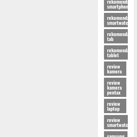
rekomendasi
smartphone
rekomendasi
smartwatch
rekomendasi
tab
rekomendasi
tablet
review
kamera
review
kamera
pentax
review
laptop
review
smartwatch
samsung