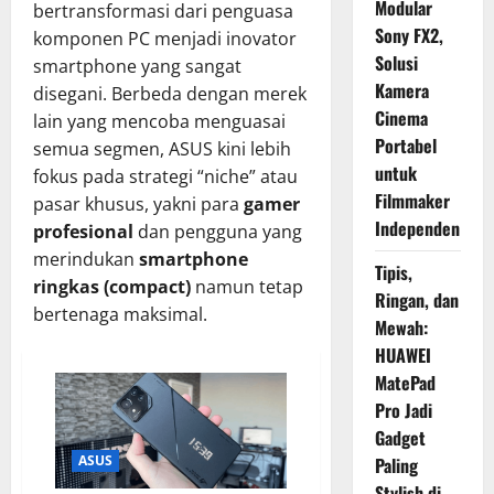
Modular
bertransformasi dari penguasa
Sony FX2,
komponen PC menjadi inovator
Solusi
smartphone yang sangat
Kamera
disegani.
Berbeda dengan merek
Cinema
lain yang mencoba menguasai
Portabel
semua segmen,
ASUS kini lebih
untuk
fokus pada strategi “niche” atau
Filmmaker
pasar khusus,
yakni para
gamer
Independen
profesional
dan pengguna yang
merindukan
smartphone
Tipis,
ringkas (compact)
namun tetap
Ringan, dan
bertenaga maksimal.
Mewah:
HUAWEI
MatePad
Pro Jadi
Gadget
ASUS
Paling
Stylish di