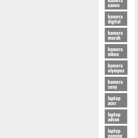
canon
kamera
digital
kamera
murah
kamera
nikon
kamera
olympus
kamera
sony
laptop
acer
laptop
advan
laptop
gaming