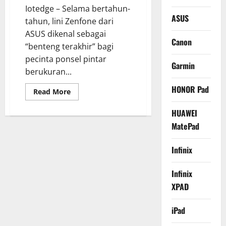
2026
Iotedge – Selama bertahun-
ASUS
tahun, lini Zenfone dari
ASUS dikenal sebagai
Canon
“benteng terakhir” bagi
pecinta ponsel pintar
Garmin
berukuran...
HONOR Pad
Read
Read More
more
about
HUAWEI
ASUS
Zenfone
MatePad
11
Ultra,
Kini
Hadir
Infinix
dengan
Layar
Raksasa
Infinix
dan
Spesifikasi
XPAD
Paling
Gahar!
iPad