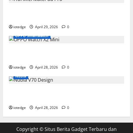
Tipis, Ringan, dan Mewah: HUAWEI MatePad Pro Jadi
Gadget Paling Stylish di 2026
iotedge
April 29, 2026
0
OPPO Smartwatch
Fitur Unggulan OPPO Watch X2 Mini yang Bikin
Olahraga Makin Maksimal
iotedge
April 28, 2026
0
Nubia
Spesifikasi dan Harga Nubia V70 Design, Kombinasi
Pas Antara Fungsi dan Gengsi
iotedge
April 28, 2026
0
Copyright ©
Situs Berita Gadget Terbaru dan