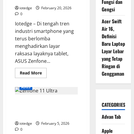
Fungsi dan
Killer”
Terbaru
iotedge
February 20, 2026
Gengsi
dengan
0
Harga
Lebih
Acer Swift
Iotedge – Di tengah tren
Terjangkau!
Air 16,
industri smartphone yang
Definisi
terus berlomba
Baru Laptop
menghadirkan layar
Layar Lebar
raksasa layaknya tablet,
yang Tetap
ASUS Zenfone...
Ringan di
Read
Read More
Genggaman
more
about
ASUS
ASUS
Zenfone
10:
Si
ASUS Zenfone 11 Ultra, Kini
Kecil
CATEGORIES
Cabe
Hadir dengan Layar Raksasa dan
Rawit,
Flagship
Spesifikasi Paling Gahar!
Advan Tab
Ringkas
Paling
iotedge
February 5, 2026
Powerfull
0
Apple
di