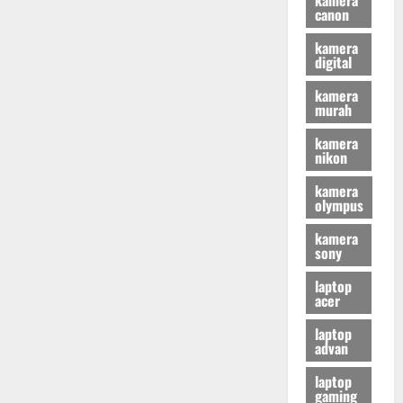
canon
kamera
digital
kamera
murah
kamera
nikon
kamera
olympus
kamera
sony
laptop
acer
laptop
advan
laptop
gaming