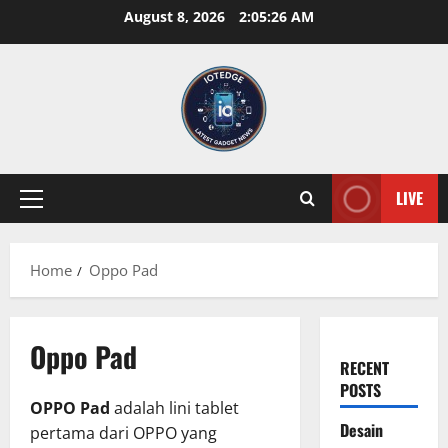
Skip
August 8, 2026
2:05:27 AM
to
content
LIVE
Primary
Menu
Home
Oppo Pad
Oppo Pad
RECENT
POSTS
OPPO Pad
adalah lini tablet
Desain
pertama dari OPPO yang