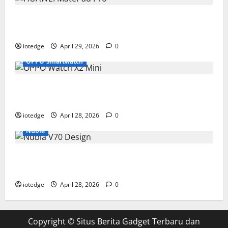
Tipis, Ringan, dan Mewah: HUAWEI MatePad Pro Jadi
Gadget Paling Stylish di 2026
iotedge
April 29, 2026
0
OPPO Smartwatch
Fitur Unggulan OPPO Watch X2 Mini yang Bikin
Olahraga Makin Maksimal
iotedge
April 28, 2026
0
Nubia
Spesifikasi dan Harga Nubia V70 Design, Kombinasi
Pas Antara Fungsi dan Gengsi
iotedge
April 28, 2026
0
Copyright ©
Situs Berita Gadget Terbaru dan