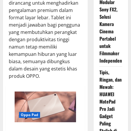
Modular
dirancang untuk menghadirkan
Sony FX2,
pengalaman premium dalam
Solusi
format layar lebar. Tablet ini
Kamera
menjadi jawaban bagi pengguna
Cinema
yang membutuhkan perangkat
Portabel
dengan produktivitas tinggi
untuk
namun tetap memiliki
Filmmaker
kemampuan hiburan yang luar
Independen
biasa, semuanya dibungkus
dalam desain yang estetis khas
Tipis,
produk OPPO.
Ringan, dan
Mewah:
HUAWEI
MatePad
Pro Jadi
Oppo Pad
Gadget
Paling
OPPO Pad 5 Segera Rilis, Tablet
Stylish di