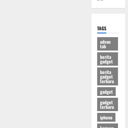
TAGS
advan
tab
berita
gadget
berita
gadget
terbaru
gadget
gadget
terbaru
iphone
kamera