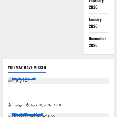
February
2026
January
2026
December
2025
YOU MAY HAVE MISSED
Kamera Sony
Desain Modular Sony FX2, Solusi Kamera Cinema
Portabel untuk Filmmaker Independen
iotedge
April 30, 2026
0
HUAWEI MatePad