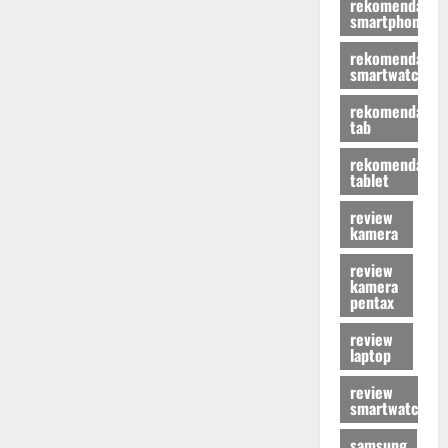
rekomendasi
smartphone
rekomendasi
smartwatch
rekomendasi
tab
rekomendasi
tablet
review
kamera
review
kamera
pentax
review
laptop
review
smartwatch
samsung