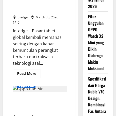
Multifungsi untuk Kerja dan
2026
Hiburan
Fitur
iotedge
March 30, 2026
Unggulan
0
OPPO
Iotedge – Pasar tablet
Watch X2
global kembali memanas
Mini yang
seiring dengan kabar
Bikin
kemunculan perangkat
Olahraga
terbaru dari raksasa
Makin
teknologi asal...
Maksimal
Read
Read More
more
Spesifikasi
about
OPPO
dan Harga
Oppo Pad
Pad
Nubia V70
5
Segera
Design,
Oppo Pad Air, Tablet Ringan
Rilis,
Tablet
dengan Performa Maksimal
Kombinasi
Multifungsi
untuk
untuk Kerja dan Hiburan
Pas Antara
Kerja