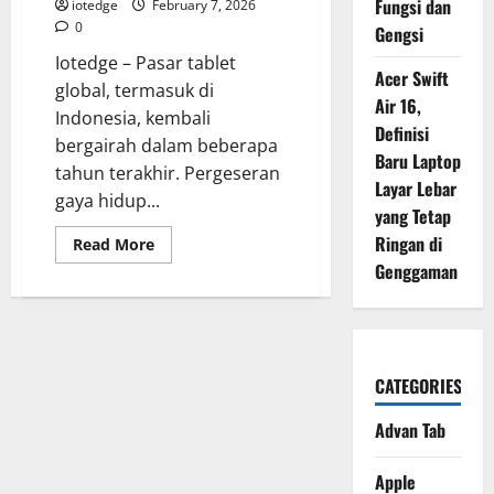
dan
Fungsi dan
iotedge
February 7, 2026
Hiburan
0
Gengsi
Iotedge – Pasar tablet
Acer Swift
global, termasuk di
Air 16,
Indonesia, kembali
Definisi
bergairah dalam beberapa
Baru Laptop
tahun terakhir. Pergeseran
Layar Lebar
gaya hidup...
yang Tetap
Ringan di
Read
Read More
more
Genggaman
about
Oppo
Pad
Air,
Tablet
Ringan
dengan
Performa
CATEGORIES
Maksimal
untuk
Advan Tab
Kerja
dan
Hiburan
Apple