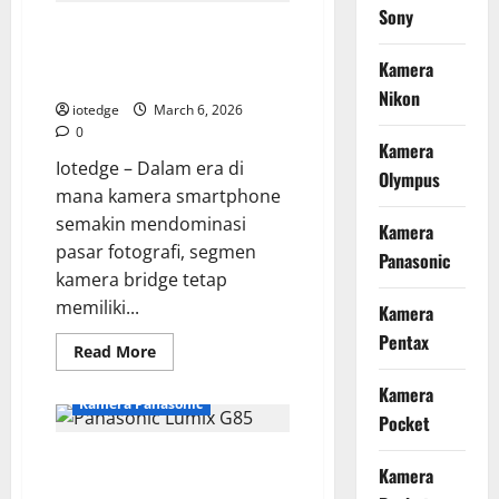
1,
Sony
Kodak PIXPRO AZ255, Kamera
Dari
Era
Bridge Terjangkau dengan 25x
Analog
Kamera
ke
Optical Zoom
Teknologi
Nikon
Mirrorless
iotedge
March 6, 2026
Masa
0
Kini
Kamera
Iotedge – Dalam era di
Olympus
mana kamera smartphone
semakin mendominasi
Kamera
pasar fotografi, segmen
Panasonic
kamera bridge tetap
memiliki...
Kamera
Pentax
Read
Read More
more
about
Kamera
Kodak
Kamera Panasonic
PIXPRO
Pocket
AZ255,
Kamera
Panasonic Lumix G85, Solusi
Bridge
Kamera
Terjangkau
Kamera Vlog Murah dengan
dengan