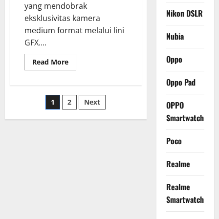
yang mendobrak
Nikon DSLR
eksklusivitas kamera
medium format melalui lini
Nubia
GFX....
Oppo
Read
Read More
more
about
Oppo Pad
Fujifilm
GFX100
II,
Posts
1
2
Next
Mendefinisikan
OPPO
Ulang
Batasan
Smartwatch
pagination
Kecepatan
di
Kamera
Poco
Medium
Format
Realme
Realme
Smartwatch