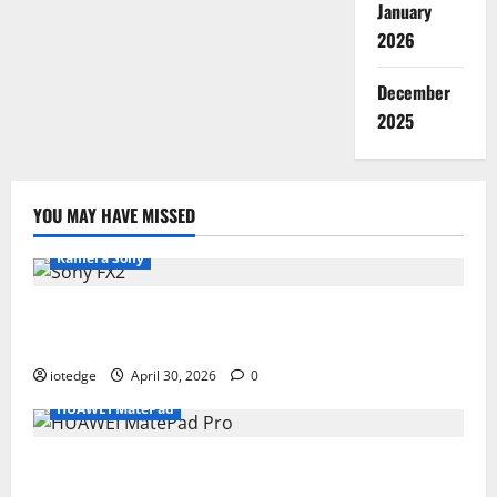
January
2026
December
2025
YOU MAY HAVE MISSED
Kamera Sony
Desain Modular Sony FX2, Solusi Kamera Cinema
Portabel untuk Filmmaker Independen
iotedge
April 30, 2026
0
HUAWEI MatePad
Tipis, Ringan, dan Mewah: HUAWEI MatePad Pro Jadi
Gadget Paling Stylish di 2026