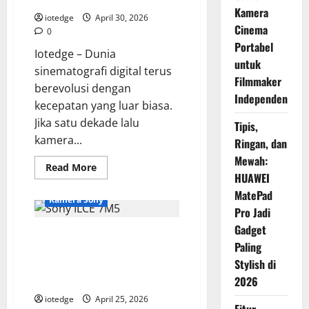
Kamera
iotedge
April 30, 2026
Cinema
0
Portabel
Iotedge – Dunia
untuk
sinematografi digital terus
Filmmaker
berevolusi dengan
Independen
kecepatan yang luar biasa.
Jika satu dekade lalu
Tipis,
kamera...
Ringan, dan
Mewah:
Read
Read More
more
HUAWEI
about
MatePad
Desain
Kamera Sony
Modular
Pro Jadi
Sony
FX2,
Gadget
Review Sony ILCE 7M5, Kamera
Solusi
Kamera
Paling
Idaman Videografer dengan
Cinema
Stylish di
Portabel
Kemampuan 4K 120p Tanpa
untuk
Crop
2026
Filmmaker
Independen
iotedge
April 25, 2026