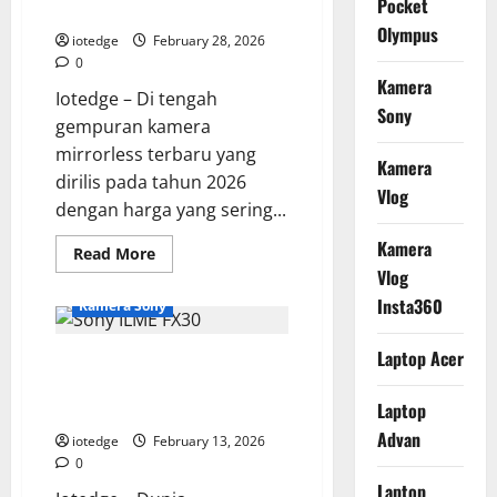
Pocket
25x
Fitur Kelas Atas
Optical
Olympus
Zoom
iotedge
February 28, 2026
0
Kamera
Iotedge – Di tengah
Sony
gempuran kamera
mirrorless terbaru yang
Kamera
dirilis pada tahun 2026
Vlog
dengan harga yang sering...
Kamera
Read
Read More
more
Vlog
about
Panasonic
Insta360
Kamera Sony
Lumix
G85,
Solusi
Laptop Acer
Sony ILME FX30, Kamera
Kamera
Vlog
Cinema APS-C Paling Tangguh di
Murah
dengan
Laptop
Kelasnya
Fitur
Advan
Kelas
iotedge
February 13, 2026
Atas
0
Laptop