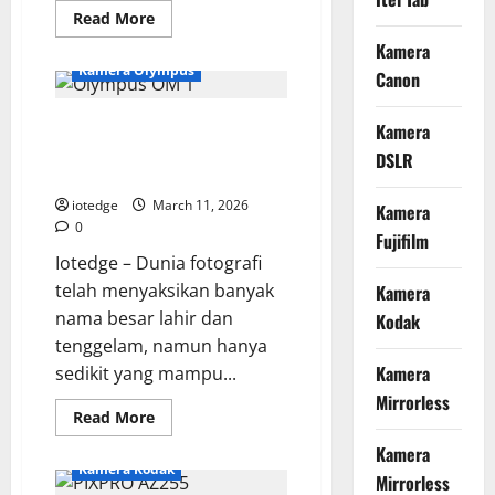
Read
Read More
more
about
Kamera
Pentax
Kamera Olympus
Canon
K2
vs
K1000,
Evolusi Olympus OM 1, Dari Era
Mengapa
Kamera
Anda
Analog ke Teknologi Mirrorless
Harus
DSLR
Memilih
Masa Kini
Sang
Flagship
iotedge
March 11, 2026
Kamera
yang
0
Terlupakan?
Fujifilm
Iotedge – Dunia fotografi
telah menyaksikan banyak
Kamera
nama besar lahir dan
Kodak
tenggelam, namun hanya
Kamera
sedikit yang mampu...
Mirrorless
Read
Read More
more
about
Kamera
Evolusi
Kamera Kodak
Olympus
Mirrorless
OM