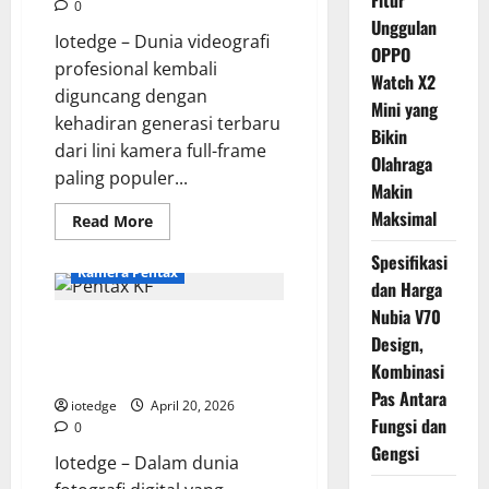
Fitur
0
Unggulan
Iotedge – Dunia videografi
OPPO
profesional kembali
Watch X2
diguncang dengan
Mini yang
kehadiran generasi terbaru
Bikin
dari lini kamera full-frame
Olahraga
paling populer...
Makin
Maksimal
Read
Read More
more
about
Spesifikasi
Review
Kamera Pentax
Sony
dan Harga
ILCE
7M5,
Nubia V70
Panduan Membeli Pentax KF,
Kamera
Design,
Idaman
Kamera Menengah dengan Fitur
Videografer
Kombinasi
dengan
Kelas Atas
Kemampuan
Pas Antara
4K
iotedge
April 20, 2026
120p
Fungsi dan
0
Tanpa
Crop
Gengsi
Iotedge – Dalam dunia