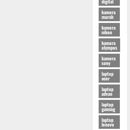
digital
kamera
murah
kamera
nikon
kamera
olympus
kamera
sony
laptop
acer
laptop
advan
laptop
gaming
laptop
lenovo