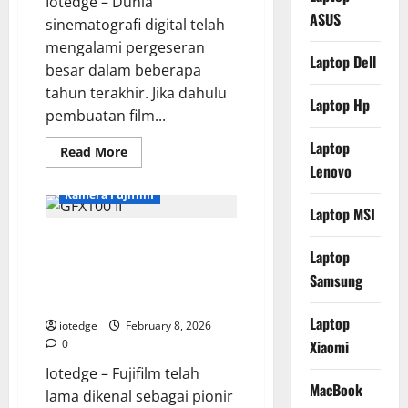
Iotedge – Dunia
ASUS
sinematografi digital telah
mengalami pergeseran
Laptop Dell
besar dalam beberapa
tahun terakhir. Jika dahulu
Laptop Hp
pembuatan film...
Laptop
Read
Read More
more
Lenovo
about
Sony
Kamera Fujifilm
ILME
Laptop MSI
FX30,
Kamera
Fujifilm GFX100 II,
Cinema
APS-
Laptop
Mendefinisikan Ulang Batasan
C
Paling
Samsung
Kecepatan di Kamera Medium
Tangguh
Format
di
Kelasnya
Laptop
iotedge
February 8, 2026
0
Xiaomi
Iotedge – Fujifilm telah
MacBook
lama dikenal sebagai pionir