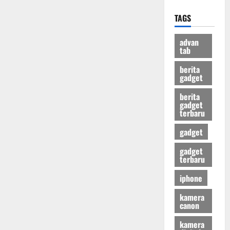
TAGS
advan
tab
berita
gadget
berita
gadget
terbaru
gadget
gadget
terbaru
iphone
kamera
canon
kamera