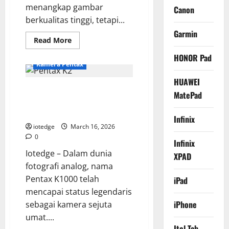
menangkap gambar
Canon
berkualitas tinggi, tetapi...
Garmin
Read
Read More
more
about
HONOR Pad
Spesifikasi
Kamera Pentax
Lengkap
Olympus
HUAWEI
TG
Pentax K2 vs K1000, Mengapa
6,
MatePad
Kamera
Anda Harus Memilih Sang
Under
Water
Flagship yang Terlupakan?
Infinix
dengan
Fitur
iotedge
March 16, 2026
Pro
0
Infinix
Iotedge – Dalam dunia
XPAD
fotografi analog, nama
Pentax K1000 telah
iPad
mencapai status legendaris
iPhone
sebagai kamera sejuta
umat....
Itel Tab