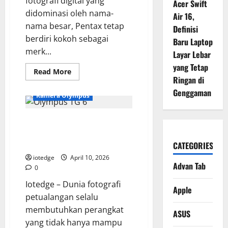
fotografi digital yang
Acer Swift
didominasi oleh nama-
Air 16,
nama besar, Pentax tetap
Definisi
berdiri kokoh sebagai
Baru Laptop
merk...
Layar Lebar
yang Tetap
Read
Read More
more
Ringan di
about
Genggaman
Panduan
Kamera Olympus
Membeli
Pentax
KF,
Spesifikasi Lengkap Olympus TG
Kamera
Menengah
6, Kamera Under Water dengan
dengan
Fitur
Fitur Pro
CATEGORIES
Kelas
Atas
iotedge
April 10, 2026
Advan Tab
0
Iotedge – Dunia fotografi
Apple
petualangan selalu
membutuhkan perangkat
ASUS
yang tidak hanya mampu