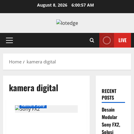
Skip
August 8, 2026
6:00:57 AM
to
content
LIVE
Primary
Menu
Home
kamera digital
kamera digital
RECENT
POSTS
Kamera Sony
Desain
Modular
Desain Modular Sony FX2, Solusi
Sony FX2,
Kamera Cinema Portabel untuk
Solusi
Filmmaker Independen