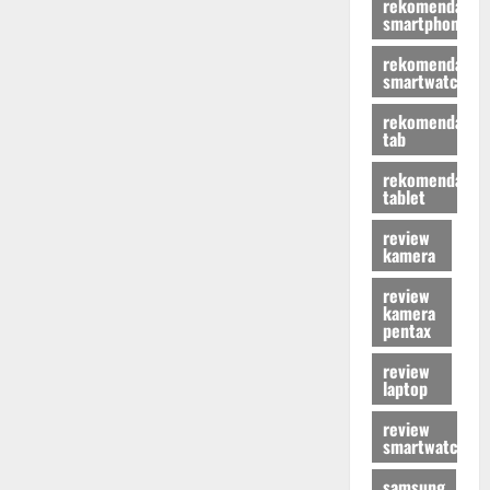
rekomendasi
smartphone
rekomendasi
smartwatch
rekomendasi
tab
rekomendasi
tablet
review
kamera
review
kamera
pentax
review
laptop
review
smartwatch
samsung