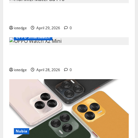
Tipis, Ringan, dan Mewah: HUAWEI MatePad Pro Jadi
Gadget Paling Stylish di 2026
iotedge
April 29, 2026
0
OPPO Smartwatch
Fitur Unggulan OPPO Watch X2 Mini yang Bikin
Olahraga Makin Maksimal
iotedge
April 28, 2026
0
Nubia