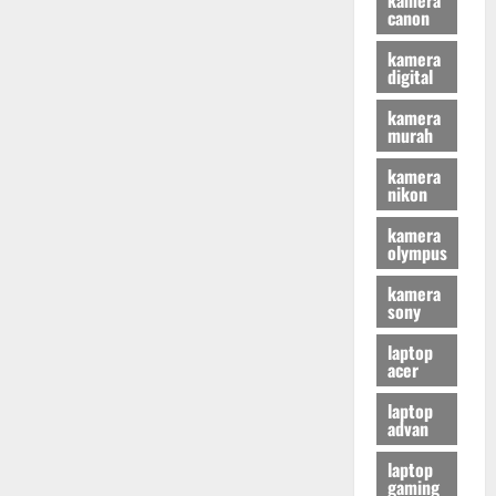
canon
kamera
digital
kamera
murah
kamera
nikon
kamera
olympus
kamera
sony
laptop
acer
laptop
advan
laptop
gaming