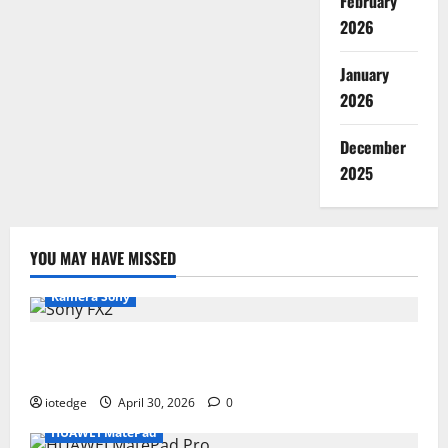
February
2026
January
2026
December
2025
YOU MAY HAVE MISSED
Kamera Sony
Desain Modular Sony FX2, Solusi Kamera Cinema
Portabel untuk Filmmaker Independen
iotedge
April 30, 2026
0
HUAWEI MatePad