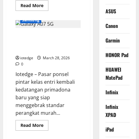
Read
Read More
more
ASUS
about
Kamera
Samsung
Vivo
Canon
V70
FE,
Samsung Galaxy A07 5G:
Teknologi
Garmin
Aura
Spesifikasi Lengkap, Fitur
Light
Portrait
Unggulan, dan Harga Terbaru
Generasi
HONOR Pad
Terbaru
iotedge
March 28, 2026
untuk
0
Foto
HUAWEI
Profesional
Iotedge – Pasar ponsel
MatePad
pintar kelas entri kembali
kedatangan primadona
Infinix
baru yang siap
menggebrak standar
Infinix
perangkat murah...
XPAD
Read
Read More
iPad
more
about
Samsung