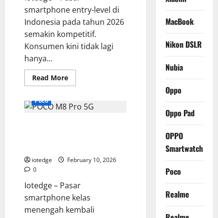
smartphone entry-level di
MacBook
Indonesia pada tahun 2026
semakin kompetitif.
Nikon DSLR
Konsumen kini tidak lagi
hanya...
Nubia
Read
Read More
more
Oppo
about
Review
Poco
ZTE
Blade
Oppo Pad
A76,
POCO M8 Pro 5G: Performa
Smartphone
Entry-
OPPO
Ekstrem, Harga Tetap Ramah di
Level
Andal
Kantong!
Smartwatch
dengan
Baterai
iotedge
February 10, 2026
Tahan
Poco
0
Lama
Iotedge – Pasar
Realme
smartphone kelas
menengah kembali
Realme