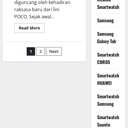
diguncang oleh kehadiran
Smartwatch
raksasa baru dari lini
POCO. Sejak awal...
Samsung
Read
Read More
more
Samsung
about
POCO
Galaxy Tab
M8
Pro
Posts
1
2
Next
5G:
Smartwatch
Performa
Ekstrem,
pagination
COROS
Harga
Tetap
Ramah
Smartwatch
di
Kantong!
HUAWEI
Smartwatch
Samsung
Smartwatch
Suunto