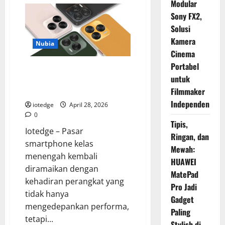
Modular
Sony FX2,
Solusi
Kamera
Nubia
Cinema
Portabel
Spesifikasi dan Harga Nubia V70
untuk
Design, Kombinasi Pas Antara
Fungsi dan Gengsi
Filmmaker
Independen
iotedge
April 28, 2026
0
Tipis,
Iotedge – Pasar
Ringan, dan
smartphone kelas
Mewah:
menengah kembali
HUAWEI
diramaikan dengan
MatePad
kehadiran perangkat yang
Pro Jadi
tidak hanya
Gadget
mengedepankan performa,
Paling
tetapi...
Stylish di