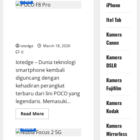
Poco
Galaxy
iPhone
A07
5G:
POCO F8 Pro, Flagship Killer
Spesifikasi
Itel Tab
Lengkap,
Terbaru dengan Performa
Fitur
Unggulan,
Monster dan Snapdragon
Kamera
dan
Generasi Terkini!
Harga
Canon
Terbaru
iotedge
March 18, 2026
0
Kamera
Iotedge – Dunia teknologi
DSLR
smartphone kembali
diguncang dengan
Kamera
kehadiran perangkat
Fujifilm
terbaru dari lini POCO yang
legendaris. Memasuki...
Kamera
Kodak
Read
Read More
more
about
Kamera
POCO
Nubia
F8
Mirrorless
Pro,
Flagship