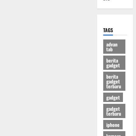
TAGS
advan
tab
berita
gadget
berita
gadget
terbaru
gadget
gadget
terbaru
iphone
kamera