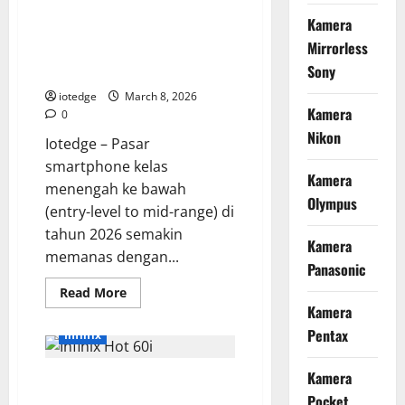
Nubia Focus 2 5G, Smartphone
Killer
Kamera
Terbaru
Fotografi 2 Jutaan dengan
dengan
Mirrorless
Performa
Kamera 108 MP dan Fitur AI
Monster
Sony
Canggih
dan
Snapdragon
iotedge
March 8, 2026
Generasi
Kamera
Terkini!
0
Nikon
Iotedge – Pasar
smartphone kelas
Kamera
menengah ke bawah
Olympus
(entry-level to mid-range) di
tahun 2026 semakin
Kamera
memanas dengan...
Panasonic
Read
Read More
more
Kamera
about
Nubia
Pentax
Infinix
Focus
2
5G,
Kamera
Spesifikasi Infinix Hot 60i
Smartphone
Fotografi
Pocket
Terungkap, RAM Besar dan