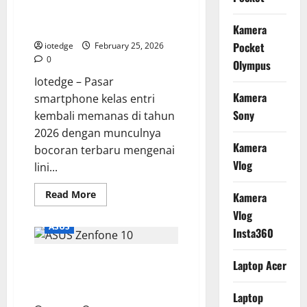
2
Jutaan
Desain Mewah yang Bikin
dengan
Melirik
Kamera
Kamera
108
Pocket
iotedge
February 25, 2026
MP
dan
0
Olympus
Fitur
AI
Iotedge – Pasar
Canggih
Kamera
smartphone kelas entri
Sony
kembali memanas di tahun
2026 dengan munculnya
Kamera
bocoran terbaru mengenai
Vlog
lini...
Read
Read More
Kamera
more
about
Vlog
Spesifikasi
ASUS
Insta360
Infinix
Hot
60i
ASUS Zenfone 10: Si Kecil Cabe
Terungkap,
Laptop Acer
RAM
Rawit, Flagship Ringkas Paling
Besar
dan
Powerfull di 2026
Laptop
Desain