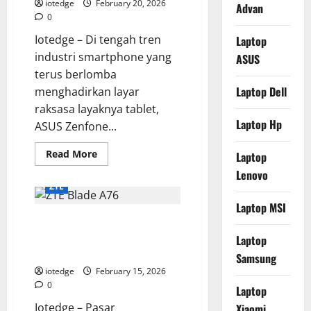
Mewah
iotedge
February 20, 2026
Advan
yang
0
Bikin
Melirik
Iotedge – Di tengah tren
Laptop
industri smartphone yang
ASUS
terus berlomba
Laptop Dell
menghadirkan layar
raksasa layaknya tablet,
Laptop Hp
ASUS Zenfone...
Read
Read More
Laptop
more
about
Lenovo
ASUS
ZTE
Zenfone
10:
Laptop MSI
Si
Review ZTE Blade A76,
Kecil
Cabe
Smartphone Entry-Level Andal
Laptop
Rawit,
Flagship
dengan Baterai Tahan Lama
Samsung
Ringkas
Paling
iotedge
February 15, 2026
Powerfull
0
Laptop
di
2026
Iotedge – Pasar
Xiaomi