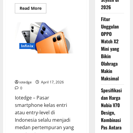
2026
Read
Read More
more
about
Fitur
Spesifikasi
dan
Unggulan
Harga
Nubia
OPPO
V70
Watch X2
Design,
Kombinasi
Infinix
Mini yang
Pas
Antara
Bikin
Fungsi
Infinix Smart 20, Smartphone
dan
Olahraga
Gengsi
Rp1 Jutaan dengan Spesifikasi
Makin
Paling “Worth It”?
Maksimal
iotedge
April 17, 2026
0
Spesifikasi
dan Harga
Iotedge – Pasar
Nubia V70
smartphone kelas entri
Design,
atau entry-level di
Kombinasi
Indonesia selalu menjadi
Pas Antara
medan pertempuran yang