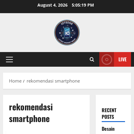
Skip
August 4, 2026
5:05:20 PM
to
content
LIVE
Primary
Menu
Home
rekomendasi smartphone
rekomendasi
RECENT
smartphone
POSTS
Desain