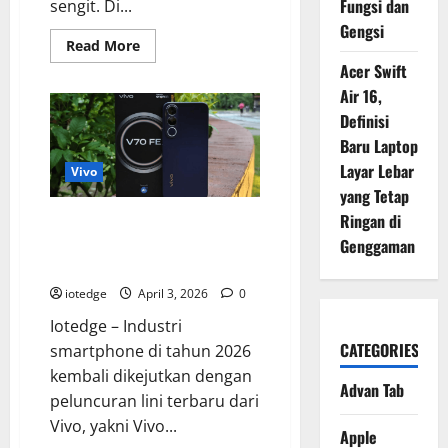
Fungsi dan
sengit. Di...
Gengsi
Read
Read More
more
Acer Swift
about
Infinix
Air 16,
Smart
20,
Definisi
Smartphone
Rp1
Baru Laptop
Jutaan
Layar Lebar
dengan
Vivo
Spesifikasi
yang Tetap
Paling
“Worth
Ringan di
Kamera Vivo V70 FE, Teknologi
It”?
Aura Light Portrait Generasi
Genggaman
Terbaru untuk Foto Profesional
iotedge
April 3, 2026
0
Iotedge – Industri
CATEGORIES
smartphone di tahun 2026
kembali dikejutkan dengan
Advan Tab
peluncuran lini terbaru dari
Vivo, yakni Vivo...
Apple