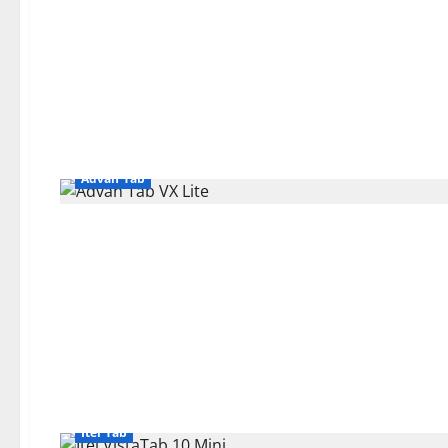
Advan Tab
Itel Tab