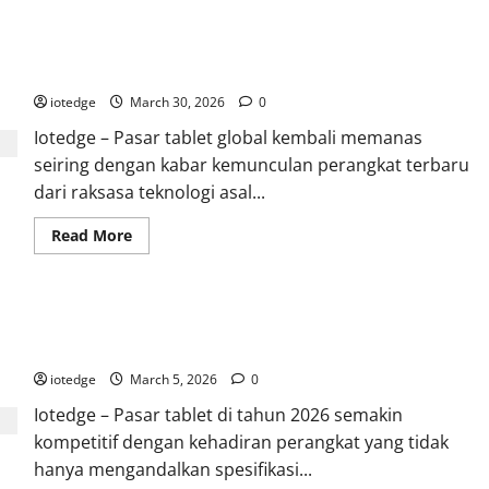
Samsung
Galaxy
Tab
OPPO Pad 5 Segera Rilis, Tablet Multifungsi untuk Kerja dan
A11,
Sahabat
Hiburan
Setia
Pelajar
iotedge
March 30, 2026
0
untuk
Belajar
Iotedge – Pasar tablet global kembali memanas
Online
dan
seiring dengan kabar kemunculan perangkat terbaru
Hiburan
dari raksasa teknologi asal...
Read
Read More
more
about
OPPO
Pad
5
HONOR Pad 10, Tablet Layar 2K Memukau dengan Speaker
Segera
Rilis,
Sinematik untuk Hiburan Maksimal!
Tablet
Multifungsi
iotedge
March 5, 2026
0
untuk
Kerja
Iotedge – Pasar tablet di tahun 2026 semakin
dan
Hiburan
kompetitif dengan kehadiran perangkat yang tidak
hanya mengandalkan spesifikasi...