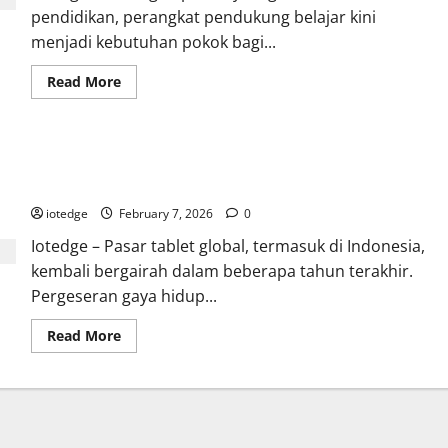
Unisoc
pendidikan, perangkat pendukung belajar kini
T618
menjadi kebutuhan pokok bagi...
Read
Read More
more
about
Itel
VistaTab
10
Oppo Pad Air, Tablet Ringan dengan Performa Maksimal untuk
Mini,
Tablet
Kerja dan Hiburan
Ringkas
8
iotedge
February 7, 2026
0
Inci
Terbaik
Iotedge – Pasar tablet global, termasuk di Indonesia,
untuk
Teman
kembali bergairah dalam beberapa tahun terakhir.
Belajar
Anak
Pergeseran gaya hidup...
Read
Read More
more
about
Oppo
Pad
Air,
Tablet
Ringan
dengan