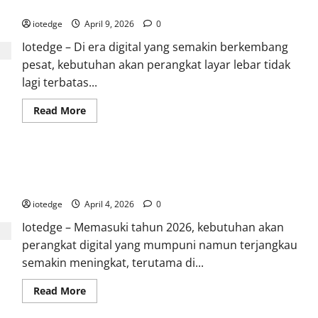
buat Hiburan Keluarga!
Terjangkau
dengan
iotedge
April 9, 2026
0
Fitur
Premium
Iotedge – Di era digital yang semakin berkembang
di
Kelasnya
pesat, kebutuhan akan perangkat layar lebar tidak
lagi terbatas...
Read
Read More
more
about
Tecno
Megapad
SE:
Samsung Galaxy Tab A11, Sahabat Setia Pelajar untuk Belajar
Tablet
Murah
Online dan Hiburan
dengan
Layar
iotedge
April 4, 2026
0
Luas,
Cocok
Iotedge – Memasuki tahun 2026, kebutuhan akan
buat
Hiburan
perangkat digital yang mumpuni namun terjangkau
Keluarga!
semakin meningkat, terutama di...
Read
Read More
more
about