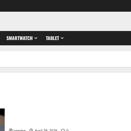
SMARTWATCH
TABLET
Tipis, Ringan, dan Mewah: HUAWEI MatePad Pro Jadi Gadget
Paling Stylish di 2026
iotedge
April 29, 2026
0