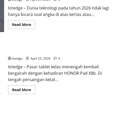
Iotedge – Dunia teknologi pada tahun 2026 tidak lagi
hanya bicara soal angka di atas kertas atau...
Read
Read More
more
about
Tipis,
Ringan,
dan
Review HONOR Pad X8b, Tablet Terjangkau dengan Fitur
Mewah:
HUAWEI
Premium di Kelasnya
MatePad
Pro
iotedge
April 25, 2026
0
Jadi
Gadget
Iotedge – Pasar tablet kelas menengah kembali
Paling
Stylish
bergairah dengan kehadiran HONOR Pad X8b. Di
di
2026
tengah persaingan ketat...
Read
Read More
more
about
Review
HONOR
Pad
Tecno Megapad SE: Tablet Murah dengan Layar Luas, Cocok
X8b,
Tablet