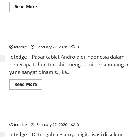
Read
Read More
more
about
HONOR
Pad
10,
Advan Tab VX Lite, Tablet Gaming 2 Jutaan dengan Chipset
Tablet
Layar
Unisoc T618
2K
Memukau
iotedge
February 27, 2026
0
dengan
Speaker
Iotedge – Pasar tablet Android di Indonesia dalam
Sinematik
untuk
beberapa tahun terakhir mengalami perkembangan
Hiburan
Maksimal!
yang sangat dinamis. Jika...
Read
Read More
more
about
Advan
Tab
VX
Itel VistaTab 10 Mini, Tablet Ringkas 8 Inci Terbaik untuk
Lite,
Tablet
Teman Belajar Anak
Gaming
2
iotedge
February 22, 2026
0
Jutaan
dengan
Iotedge – Di tengah pesatnya digitalisasi di sektor
Chipset