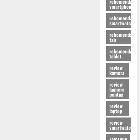
rekomendasi
smartphone
rekomendasi
smartwatch
rekomendasi
tab
rekomendasi
tablet
review
kamera
review
kamera
pentax
review
laptop
review
smartwatch
samsung