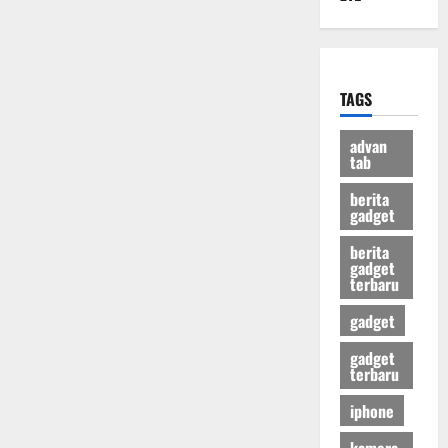
TAGS
advan
tab
berita
gadget
berita
gadget
terbaru
gadget
gadget
terbaru
iphone
kamera