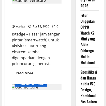
2026
Spesifikasi Lengkap Suunto
Vertical 2, Inovasi Solar
Fitur
Charging Terbaru dari Finlandia
Unggulan
OPPO
iotedge
April 3, 2026
0
Watch X2
Iotedge – Pasar jam tangan
Mini yang
pintar (smartwatch) untuk
Bikin
aktivitas luar ruang
Olahraga
ekstrem kembali
Makin
digemparkan dengan
Maksimal
peluncuran generasi...
Spesifikasi
Read
Read More
more
dan Harga
about
Spesifikasi
Nubia V70
Smartwatch Suunto
Lengkap
Design,
Suunto
Vertical
Kombinasi
Review Lengkap Suunto Core,
2,
Inovasi
Jam Tangan Outdoor
Pas Antara
Solar
Charging