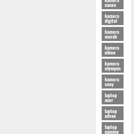
canon
kamera
digital
kamera
murah
kamera
nikon
kamera
olympus
kamera
sony
laptop
acer
laptop
advan
laptop
gaming