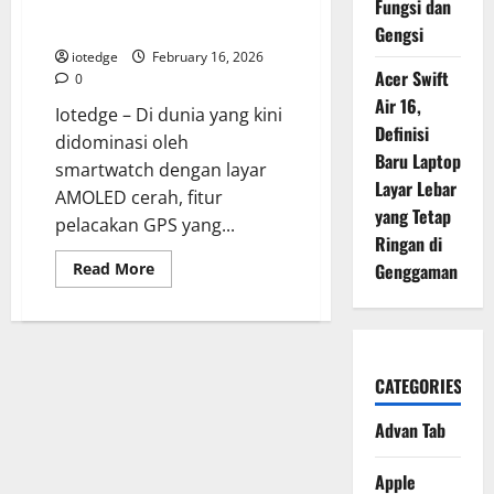
“Legendaris” Tanpa GPS yang
Fungsi dan
Terbaru
Masih Juara
dari
Gengsi
Finlandia
iotedge
February 16, 2026
Acer Swift
0
Air 16,
Iotedge – Di dunia yang kini
Definisi
didominasi oleh
Baru Laptop
smartwatch dengan layar
Layar Lebar
AMOLED cerah, fitur
yang Tetap
pelacakan GPS yang...
Ringan di
Read
Read More
Genggaman
more
about
Review
Lengkap
Suunto
Core,
Jam
CATEGORIES
Tangan
Outdoor
“Legendaris”
Advan Tab
Tanpa
GPS
yang
Apple
Masih