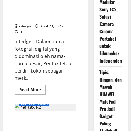
Modular
Panduan Membeli Pentax KF,
Sony FX2,
Kamera Menengah dengan Fitur
Solusi
Kelas Atas
Kamera
iotedge
April 20, 2026
Cinema
0
Portabel
Iotedge – Dalam dunia
untuk
fotografi digital yang
Filmmaker
didominasi oleh nama-
Independen
nama besar, Pentax tetap
berdiri kokoh sebagai
Tipis,
merk...
Ringan, dan
Mewah:
Read
Read More
more
HUAWEI
about
MatePad
Panduan
Kamera Pentax
Membeli
Pro Jadi
Pentax
KF,
Gadget
Pentax K2 vs K1000, Mengapa
Kamera
Menengah
Paling
Anda Harus Memilih Sang
dengan
Stylish di
Fitur