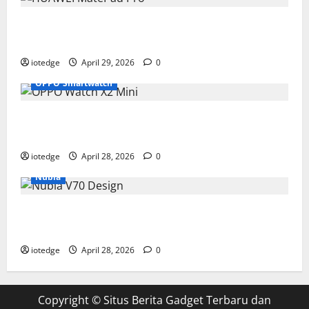
Tipis, Ringan, dan Mewah: HUAWEI MatePad Pro Jadi
Gadget Paling Stylish di 2026
iotedge
April 29, 2026
0
OPPO Smartwatch
Fitur Unggulan OPPO Watch X2 Mini yang Bikin
Olahraga Makin Maksimal
iotedge
April 28, 2026
0
Nubia
Spesifikasi dan Harga Nubia V70 Design, Kombinasi
Pas Antara Fungsi dan Gengsi
iotedge
April 28, 2026
0
Copyright ©
Situs Berita Gadget Terbaru dan