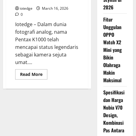
Flagship yang Terlupakan?
Kelas
2026
Atas
iotedge
March 16, 2026
0
Fitur
Iotedge – Dalam dunia
Unggulan
fotografi analog, nama
OPPO
Pentax K1000 telah
Watch X2
mencapai status legendaris
Mini yang
sebagai kamera sejuta
Bikin
umat....
Olahraga
Makin
Read
Read More
more
Maksimal
about
Pentax
K2
Spesifikasi
vs
dan Harga
K1000,
Mengapa
Nubia V70
Anda
Harus
Design,
Memilih
Sang
Kombinasi
Flagship
yang
Pas Antara
Terlupakan?