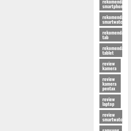
rekomendasi
smartphone
rekomendasi
smartwatch
rekomendasi
tab
rekomendasi
tablet
review
kamera
review
kamera
pentax
review
laptop
review
smartwatch
samsung