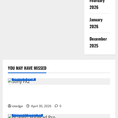
February
2026
January
2026
December
2025
YOU MAY HAVE MISSED
Kamera Sony
Desain Modular Sony FX2, Solusi Kamera Cinema
Portabel untuk Filmmaker Independen
iotedge
April 30, 2026
0
HUAWEI MatePad