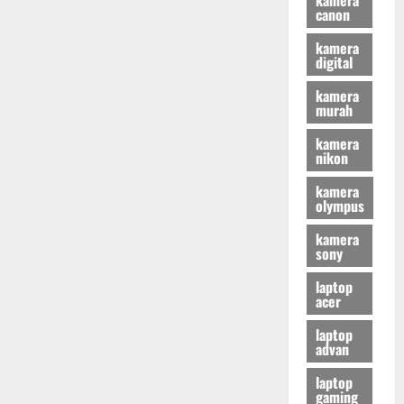
canon
kamera
digital
kamera
murah
kamera
nikon
kamera
olympus
kamera
sony
laptop
acer
laptop
advan
laptop
gaming