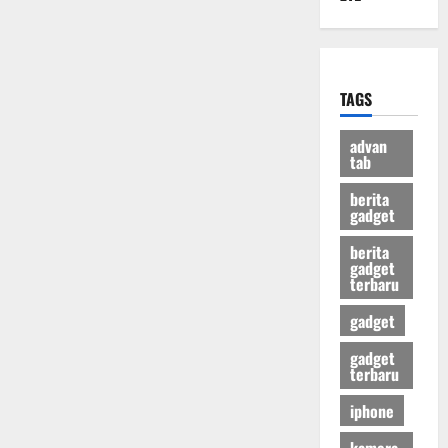
TAGS
advan
tab
berita
gadget
berita
gadget
terbaru
gadget
gadget
terbaru
iphone
kamera