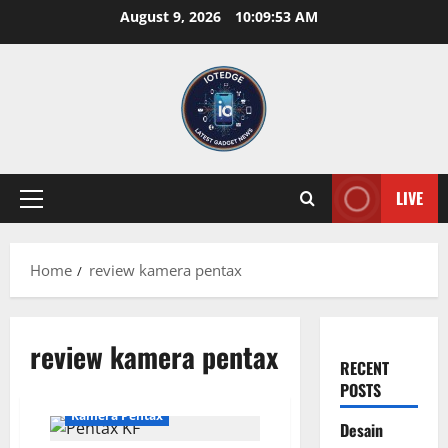
Skip
August 9, 2026
10:09:53 AM
to
content
LIVE
Primary
Menu
Home
review kamera pentax
review kamera pentax
RECENT
POSTS
Kamera Pentax
Desain