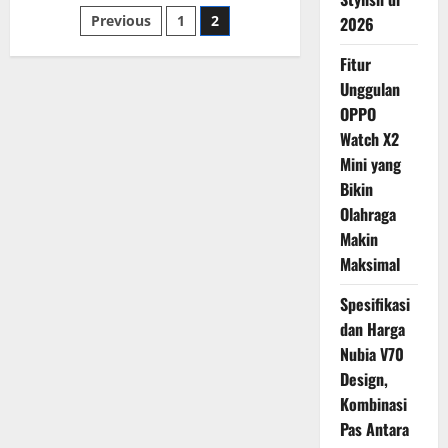
Canon
Posts
Previous
1
2
EOS
2026
R10,
Kamera
pagination
Fitur
Mirrorless
APS-
Unggulan
C
Tercepat
OPPO
di
Kelasnya
Watch X2
Mini yang
Bikin
Olahraga
Makin
Maksimal
Spesifikasi
dan Harga
Nubia V70
Design,
Kombinasi
Pas Antara