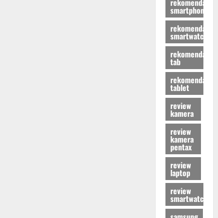
rekomendasi
smartphone
rekomendasi
smartwatch
rekomendasi
tab
rekomendasi
tablet
review
kamera
review
kamera
pentax
review
laptop
review
smartwatch
samsung