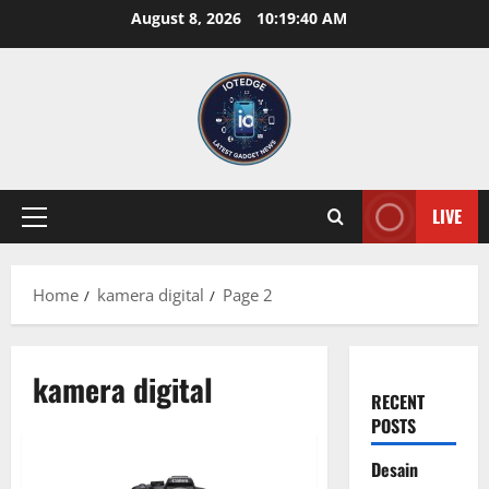
Skip
August 8, 2026
10:19:41 AM
to
content
LIVE
Primary
Menu
Home
kamera digital
Page 2
kamera digital
RECENT
POSTS
Desain