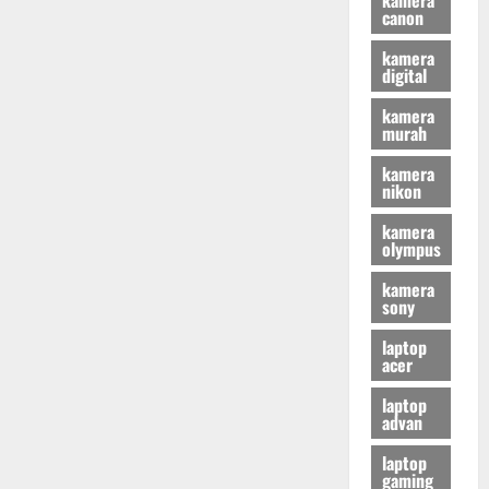
canon
kamera
digital
kamera
murah
kamera
nikon
kamera
olympus
kamera
sony
laptop
acer
laptop
advan
laptop
gaming