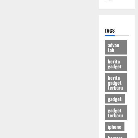
TAGS
advan
tab
berita
gadget
berita
gadget
terbaru
gadget
gadget
terbaru
iphone
kamera