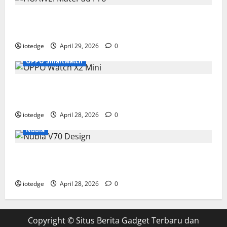
Tipis, Ringan, dan Mewah: HUAWEI MatePad Pro Jadi
Gadget Paling Stylish di 2026
iotedge
April 29, 2026
0
OPPO Smartwatch
Fitur Unggulan OPPO Watch X2 Mini yang Bikin
Olahraga Makin Maksimal
iotedge
April 28, 2026
0
Nubia
Spesifikasi dan Harga Nubia V70 Design, Kombinasi
Pas Antara Fungsi dan Gengsi
iotedge
April 28, 2026
0
Copyright ©
Situs Berita Gadget Terbaru dan