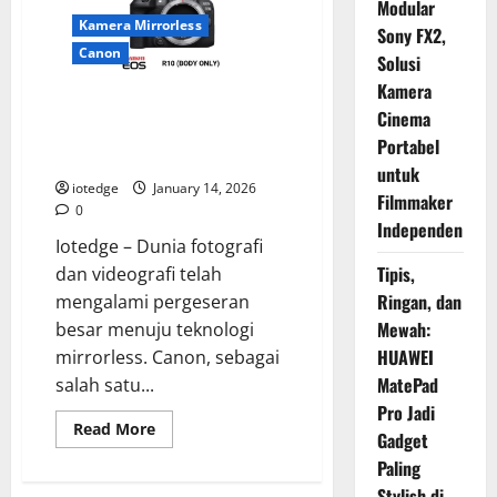
Modular
Kamera Mirrorless
Sony FX2,
Canon
Solusi
Kamera
Menguji Performa Canon EOS
Cinema
R10, Kamera Mirrorless APS-C
Portabel
Tercepat di Kelasnya
untuk
iotedge
January 14, 2026
Filmmaker
0
Independen
Iotedge – Dunia fotografi
Tipis,
dan videografi telah
Ringan, dan
mengalami pergeseran
Mewah:
besar menuju teknologi
HUAWEI
mirrorless. Canon, sebagai
MatePad
salah satu...
Pro Jadi
Read
Read More
Gadget
more
about
Paling
Menguji
Performa
Stylish di