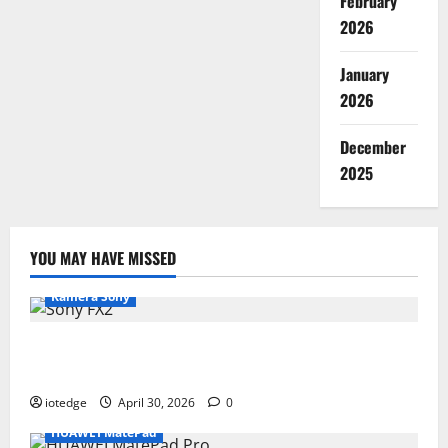
February
2026
January
2026
December
2025
YOU MAY HAVE MISSED
Kamera Sony
Desain Modular Sony FX2, Solusi Kamera Cinema
Portabel untuk Filmmaker Independen
iotedge
April 30, 2026
0
HUAWEI MatePad