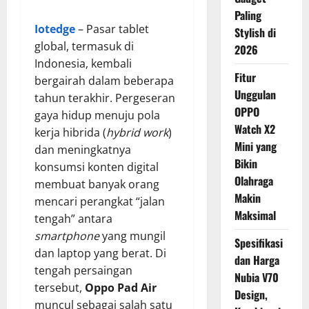
Paling
Iotedge
– Pasar tablet
Stylish di
global, termasuk di
2026
Indonesia, kembali
Fitur
bergairah dalam beberapa
Unggulan
tahun terakhir. Pergeseran
OPPO
gaya hidup menuju pola
Watch X2
kerja hibrida (
hybrid work
)
Mini yang
dan meningkatnya
Bikin
konsumsi konten digital
Olahraga
membuat banyak orang
Makin
mencari perangkat “jalan
Maksimal
tengah” antara
smartphone
yang mungil
Spesifikasi
dan laptop yang berat. Di
dan Harga
tengah persaingan
Nubia V70
tersebut,
Oppo Pad Air
Design,
muncul sebagai salah satu