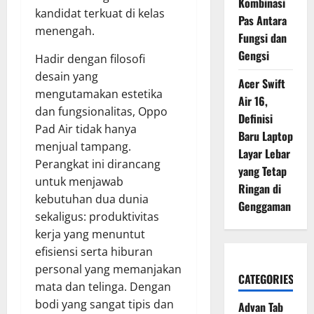
Kombinasi
kandidat terkuat di kelas
Pas Antara
menengah.
Fungsi dan
Gengsi
Hadir dengan filosofi
desain yang
Acer Swift
mengutamakan estetika
Air 16,
dan fungsionalitas, Oppo
Definisi
Pad Air tidak hanya
Baru Laptop
menjual tampang.
Layar Lebar
Perangkat ini dirancang
yang Tetap
untuk menjawab
Ringan di
kebutuhan dua dunia
Genggaman
sekaligus: produktivitas
kerja yang menuntut
efisiensi serta hiburan
personal yang memanjakan
CATEGORIES
mata dan telinga. Dengan
bodi yang sangat tipis dan
Advan Tab