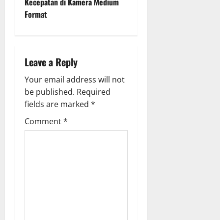
n
Kecepatan di Kamera Medium
Format
a
v
i
Leave a Reply
g
Your email address will not
be published.
Required
a
fields are marked
*
t
Comment
*
i
o
n