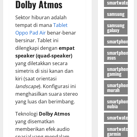
Dolby Atmos
smartwatch
samsung
Sektor hiburan adalah
samsung
tempat di mana
Tablet
galaxy
Oppo Pad Air
benar-benar
bersinar. Tablet ini
smartphone
dilengkapi dengan
empat
smartphone
speaker (quad-speaker)
asus
yang diletakkan secara
smartphone
simetris di sisi kanan dan
gaming
kiri (saat orientasi
smartphone
landscape
). Konfigurasi ini
murah
menghasilkan suara stereo
smartphone
yang luas dan berimbang.
nubia
Teknologi
Dolby Atmos
smartwatch
yang disematkan
smartwatch
memberikan efek audio
garmin
spasial yang mendalam.