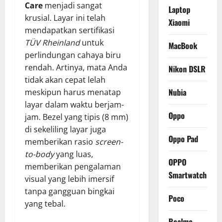
Care
menjadi sangat
Laptop
krusial. Layar ini telah
Xiaomi
mendapatkan sertifikasi
TÜV Rheinland
untuk
MacBook
perlindungan cahaya biru
rendah. Artinya, mata Anda
Nikon DSLR
tidak akan cepat lelah
Nubia
meskipun harus menatap
layar dalam waktu berjam-
Oppo
jam. Bezel yang tipis (8 mm)
di sekeliling layar juga
Oppo Pad
memberikan rasio
screen-
to-body
yang luas,
OPPO
memberikan pengalaman
Smartwatch
visual yang lebih imersif
tanpa gangguan bingkai
Poco
yang tebal.
Realme