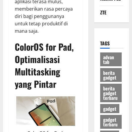
aplikasi terasa mulus,
memberikan rasa percaya
ZTE
diri bagi penggunanya
untuk tetap produktif di
mana saja.
TAGS
ColorOS for Pad,
Optimalisasi
advan
tab
Multitasking
berita
gadget
yang Pintar
berita
gadget
terbaru
gadget
gadget
terbaru