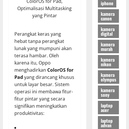
ColorOS for Pad,
iphone
Optimalisasi Multitasking
kamera
yang Pintar
canon
kamera
digital
Perangkat keras yang
hebat tanpa perangkat
kamera
lunak yang mumpuni akan
murah
terasa hambar. Oleh
kamera
karena itu, Oppo
nikon
menghadirkan
ColorOS for
kamera
Pad
yang dirancang khusus
olympus
untuk layar besar. Sistem
kamera
operasi ini membawa fitur-
sony
fitur pintar yang secara
laptop
signifikan meningkatkan
acer
produktivitas:
laptop
advan