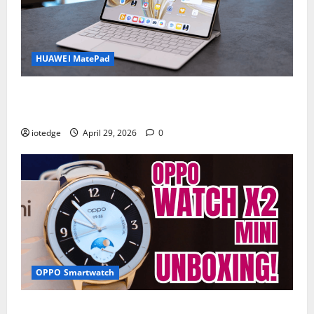
HUAWEI MatePad
Tipis, Ringan, dan Mewah: HUAWEI MatePad Pro Jadi
Gadget Paling Stylish di 2026
iotedge
April 29, 2026
0
OPPO Smartwatch
Fitur Unggulan OPPO Watch X2 Mini yang Bikin