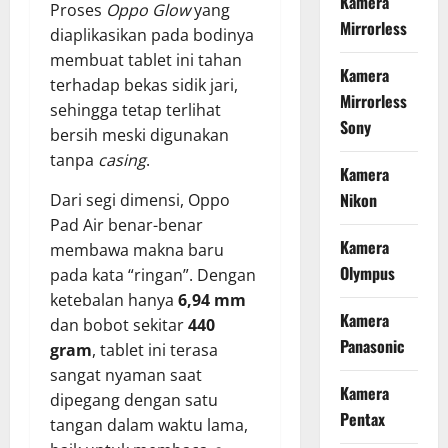
Kamera
Proses
Oppo Glow
yang
Mirrorless
diaplikasikan pada bodinya
membuat tablet ini tahan
Kamera
terhadap bekas sidik jari,
Mirrorless
sehingga tetap terlihat
Sony
bersih meski digunakan
tanpa
casing
.
Kamera
Nikon
Dari segi dimensi, Oppo
Pad Air benar-benar
Kamera
membawa makna baru
Olympus
pada kata “ringan”. Dengan
ketebalan hanya
6,94 mm
Kamera
dan bobot sekitar
440
Panasonic
gram
, tablet ini terasa
sangat nyaman saat
Kamera
dipegang dengan satu
Pentax
tangan dalam waktu lama,