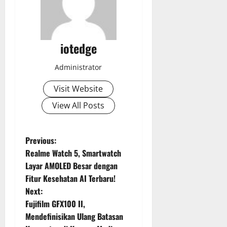
iotedge
Administrator
Visit Website
View All Posts
P
Previous:
Realme Watch 5, Smartwatch
o
Layar AMOLED Besar dengan
Fitur Kesehatan AI Terbaru!
s
Next:
t
Fujifilm GFX100 II,
Mendefinisikan Ulang Batasan