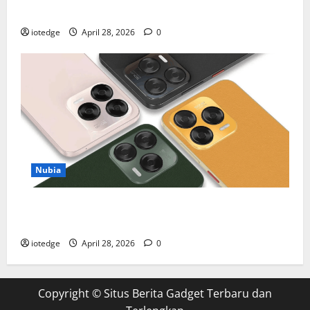
Olahraga Makin Maksimal
iotedge
April 28, 2026
0
Nubia
Spesifikasi dan Harga Nubia V70 Design, Kombinasi
Pas Antara Fungsi dan Gengsi
iotedge
April 28, 2026
0
Copyright ©
Situs Berita Gadget Terbaru dan