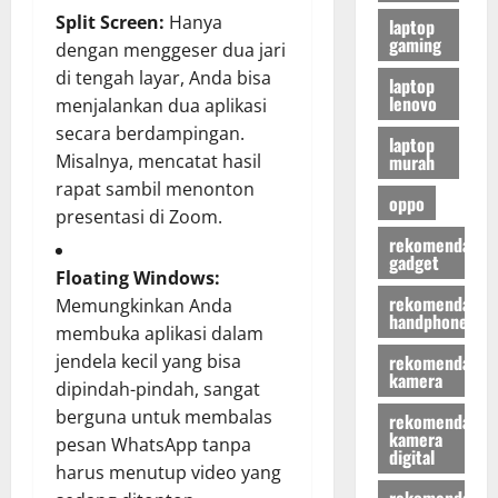
Split Screen:
Hanya
laptop
gaming
dengan menggeser dua jari
di tengah layar, Anda bisa
laptop
lenovo
menjalankan dua aplikasi
secara berdampingan.
laptop
murah
Misalnya, mencatat hasil
rapat sambil menonton
oppo
presentasi di Zoom.
rekomendasi
gadget
Floating Windows:
rekomendasi
Memungkinkan Anda
handphone
membuka aplikasi dalam
rekomendasi
jendela kecil yang bisa
kamera
dipindah-pindah, sangat
berguna untuk membalas
rekomendasi
kamera
pesan WhatsApp tanpa
digital
harus menutup video yang
rekomendasi