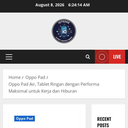
Skip
August 8, 2026
6:24:15 AM
to
content
LIVE
Primary
Menu
Home
Oppo Pad
Oppo Pad Air, Tablet Ringan dengan Performa
Maksimal untuk Kerja dan Hiburan
RECENT
Oppo Pad
POSTS