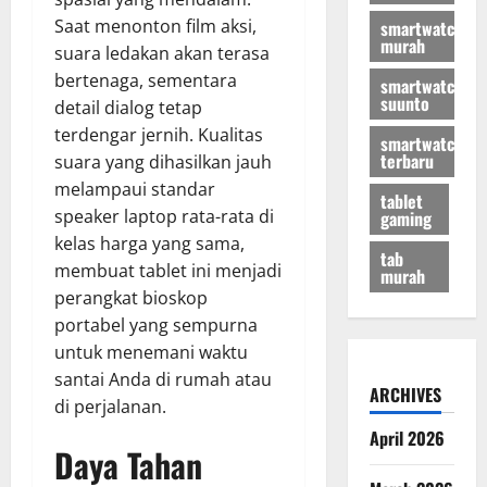
Saat menonton film aksi,
smartwatch
murah
suara ledakan akan terasa
bertenaga, sementara
smartwatch
suunto
detail dialog tetap
terdengar jernih. Kualitas
smartwatch
terbaru
suara yang dihasilkan jauh
melampaui standar
tablet
speaker laptop rata-rata di
gaming
kelas harga yang sama,
tab
membuat tablet ini menjadi
murah
perangkat bioskop
portabel yang sempurna
untuk menemani waktu
santai Anda di rumah atau
ARCHIVES
di perjalanan.
April 2026
Daya Tahan