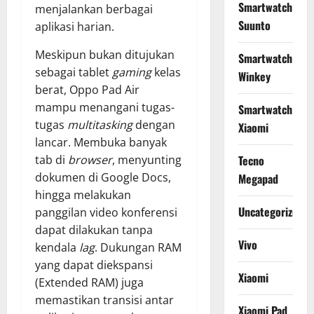
Smartwatch
menjalankan berbagai
Suunto
aplikasi harian.
Meskipun bukan ditujukan
Smartwatch
sebagai tablet
gaming
kelas
Winkey
berat, Oppo Pad Air
mampu menangani tugas-
Smartwatch
tugas
multitasking
dengan
Xiaomi
lancar. Membuka banyak
tab di
browser
, menyunting
Tecno
dokumen di Google Docs,
Megapad
hingga melakukan
Uncategorized
panggilan video konferensi
dapat dilakukan tanpa
Vivo
kendala
lag
. Dukungan RAM
yang dapat diekspansi
Xiaomi
(Extended RAM) juga
memastikan transisi antar
Xiaomi Pad