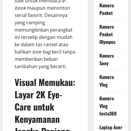
baik untuk membaca
e-
Kamera
book
maupun menonton
Pocket
serial favorit. Desainnya
yang ramping
Kamera
memungkinkan perangkat
Pocket
ini terselip dengan mudah
Olympus
ke dalam tas ransel atau
bahkan
tote bag
kecil tanpa
Kamera
memberikan beban
Sony
tambahan yang berarti.
Kamera
Visual Memukau:
Vlog
Layar 2K Eye-
Kamera
Care untuk
Vlog
Insta360
Kenyamanan
Laptop Acer