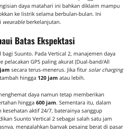
engisian daya matahari ini bahkan diklaim mampu
kan ke listrik selama berbulan-bulan. Ini
i
wearable
berkelanjutan.
aui Batas Ekspektasi
al bagi Suunto. Pada Vertical 2, manajemen daya
e pelacakan GPS paling akurat (Dual-band/All
 jam
secara terus-menerus. Jika fitur
solar charging
bertambah hingga
120 jam
atau lebih.
 menghemat daya namun tetap memberikan
bertahan hingga
600 jam
. Sementara itu, dalam
kesehatan aktif 24/7, baterainya sanggup
dikan Suunto Vertical 2 sebagai salah satu jam
asnya, mengalahkan banyak pesaing berat di pasar