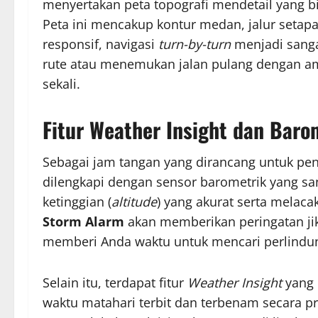
menyertakan peta topografi mendetail yang bi
Peta ini mencakup kontur medan, jalur setapa
responsif, navigasi
turn-by-turn
menjadi sang
rute atau menemukan jalan pulang dengan a
sekali.
Fitur Weather Insight dan Bar
Sebagai jam tangan yang dirancang untuk pend
dilengkapi dengan sensor barometrik yang sa
ketinggian (
altitude
) yang akurat serta melac
Storm Alarm
akan memberikan peringatan jik
memberi Anda waktu untuk mencari perlindu
Selain itu, terdapat fitur
Weather Insight
yang 
waktu matahari terbit dan terbenam secara pre