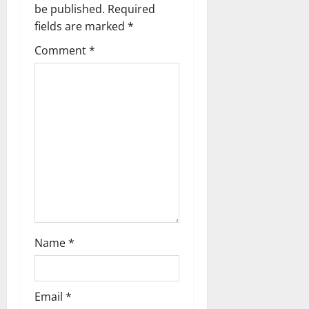
be published.
Required
t
fields are marked
*
i
Comment
*
o
n
Name
*
Email
*