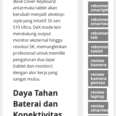
Book Cover Keyboard
,
rekomendas
antarmuka tablet akan
smartphon
berubah menjadi
desktop-
rekomendas
style
yang intuitif. Di seri
smartwatch
S10 Ultra, DeX mode kini
rekomendas
mendukung output
tab
monitor eksternal hingga
resolusi 5K, memungkinkan
rekomendas
tablet
profesional untuk memiliki
pengaturan dua layar
review
kamera
(tablet dan monitor)
dengan alur kerja yang
review
kamera
sangat mulus.
pentax
Daya Tahan
review
laptop
Baterai dan
review
smartwatch
Konektivitas