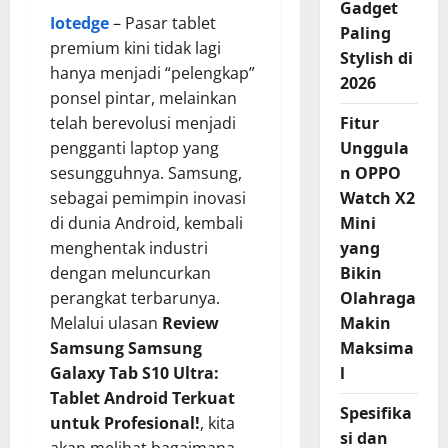
Gadget
Iotedge
– Pasar tablet
Paling
premium kini tidak lagi
Stylish di
hanya menjadi “pelengkap”
2026
ponsel pintar, melainkan
telah berevolusi menjadi
Fitur
pengganti laptop yang
Unggula
sesungguhnya. Samsung,
n OPPO
sebagai pemimpin inovasi
Watch X2
di dunia Android, kembali
Mini
menghentak industri
yang
dengan meluncurkan
Bikin
perangkat terbarunya.
Olahraga
Melalui ulasan
Review
Makin
Samsung Samsung
Maksima
Galaxy Tab S10 Ultra:
l
Tablet Android Terkuat
Spesifika
untuk Profesional!
, kita
si dan