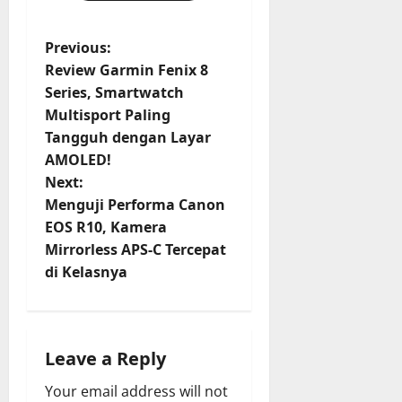
P
Previous:
Review Garmin Fenix 8
o
Series, Smartwatch
Multisport Paling
s
Tangguh dengan Layar
t
AMOLED!
Next:
n
Menguji Performa Canon
EOS R10, Kamera
a
Mirrorless APS-C Tercepat
v
di Kelasnya
i
g
Leave a Reply
a
Your email address will not