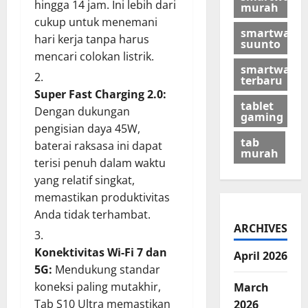
hingga 14 jam. Ini lebih dari
murah
cukup untuk menemani
smartwatch
hari kerja tanpa harus
suunto
mencari colokan listrik.
smartwatch
terbaru
Super Fast Charging 2.0:
tablet
Dengan dukungan
gaming
pengisian daya 45W,
tab
baterai raksasa ini dapat
murah
terisi penuh dalam waktu
yang relatif singkat,
memastikan produktivitas
Anda tidak terhambat.
ARCHIVES
Konektivitas Wi-Fi 7 dan
April 2026
5G:
Mendukung standar
koneksi paling mutakhir,
March
Tab S10 Ultra memastikan
2026