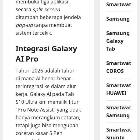
membuka tiga aplikasi
Smartwatch
secara
split-screen
ditambah beberapa jendela
Samsung
pop-up
tanpa membuat
sistem tercekik.
Samsung
Galaxy
Integrasi Galaxy
Tab
AI Pro
Smartwatch
Tahun 2026 adalah tahun
COROS
di mana AI benar-benar
Smartwatch
terintegrasi ke dalam alur
HUAWEI
kerja. Galaxy AI pada Tab
S10 Ultra kini memiliki fitur
Smartwatch
“Pro Note Assist” yang tidak
Samsung
hanya merangkum catatan,
tetapi juga bisa mengubah
Smartwatch
coretan kasar S Pen
Suunto