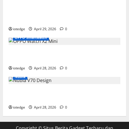
Tipis, Ringan, dan Mewah: HUAWEI
MatePad Pro Jadi Gadget Paling Stylish di
2026
iotedge
April 29, 2026
0
OPPO Smartwatch
Fitur Unggulan OPPO Watch X2 Mini yang
Bikin Olahraga Makin Maksimal
iotedge
April 28, 2026
0
Nubia
Spesifikasi dan Harga Nubia V70 Design,
Kombinasi Pas Antara Fungsi dan Gengsi
iotedge
April 28, 2026
0
Copyright ©
Situs Berita Gadget Terbaru dan