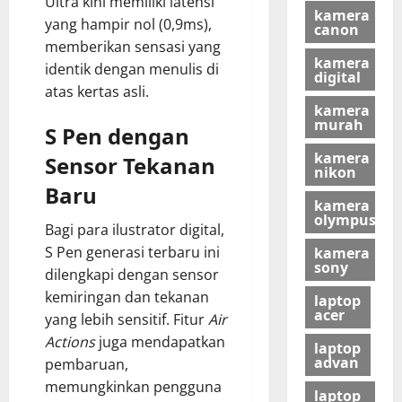
Ultra kini memiliki latensi
kamera
yang hampir nol (0,9ms),
canon
memberikan sensasi yang
kamera
identik dengan menulis di
digital
atas kertas asli.
kamera
murah
S Pen dengan
kamera
Sensor Tekanan
nikon
Baru
kamera
olympus
Bagi para ilustrator digital,
S Pen generasi terbaru ini
kamera
sony
dilengkapi dengan sensor
kemiringan dan tekanan
laptop
acer
yang lebih sensitif. Fitur
Air
Actions
juga mendapatkan
laptop
advan
pembaruan,
memungkinkan pengguna
laptop