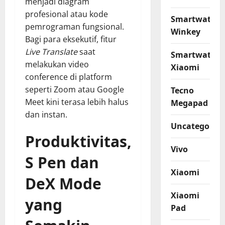
menjadi diagram
profesional atau kode
Smartwatch
pemrograman fungsional.
Winkey
Bagi para eksekutif, fitur
Live Translate
saat
Smartwatch
melakukan video
Xiaomi
conference di platform
seperti Zoom atau Google
Tecno
Meet kini terasa lebih halus
Megapad
dan instan.
Uncategorize
Produktivitas,
Vivo
S Pen dan
Xiaomi
DeX Mode
Xiaomi
yang
Pad