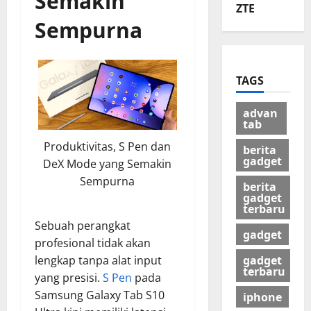
Semakin
ZTE
Sempurna
TAGS
advan
tab
Produktivitas, S Pen dan
berita
gadget
DeX Mode yang Semakin
Sempurna
berita
gadget
terbaru
Sebuah perangkat
gadget
profesional tidak akan
gadget
lengkap tanpa alat input
terbaru
yang presisi.
S Pen
pada
Samsung Galaxy Tab S10
iphone