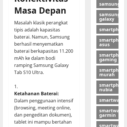
samsung
Masa Depan
samsung
galaxy
Masalah klasik perangkat
smartphon
tipis adalah kapasitas
baterai. Namun, Samsung
smartphon
berhasil menyematkan
asus
baterai berkapasitas 11.200
smartphon
mAh ke dalam bodi
gaming
ramping Samsung Galaxy
smartphon
Tab S10 Ultra.
murah
smartphon
nubia
Ketahanan Baterai:
smartwatch
Dalam penggunaan intensif
(browsing, meeting online,
smartwatch
dan pengeditan dokumen),
garmin
tablet ini mampu bertahan
smartwatch