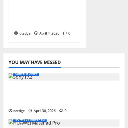
Samsung Galaxy Tab
A11, Sahabat Setia
Pelajar untuk Belajar
Online dan Hiburan
iotedge
April 4, 2026
0
YOU MAY HAVE MISSED
Kamera Sony
Desain Modular Sony FX2, Solusi Kamera
Cinema Portabel untuk Filmmaker
Independen
iotedge
April 30, 2026
0
HUAWEI MatePad