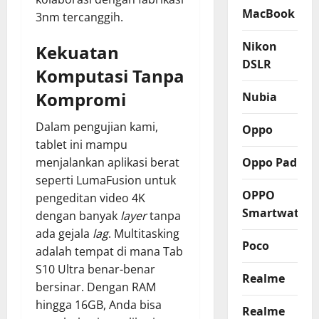
MacBook
3nm tercanggih.
Nikon
Kekuatan
DSLR
Komputasi Tanpa
Kompromi
Nubia
Dalam pengujian kami,
Oppo
tablet ini mampu
Oppo Pad
menjalankan aplikasi berat
seperti LumaFusion untuk
OPPO
pengeditan video 4K
Smartwatch
dengan banyak
layer
tanpa
ada gejala
lag
. Multitasking
Poco
adalah tempat di mana Tab
S10 Ultra benar-benar
Realme
bersinar. Dengan RAM
hingga 16GB, Anda bisa
Realme