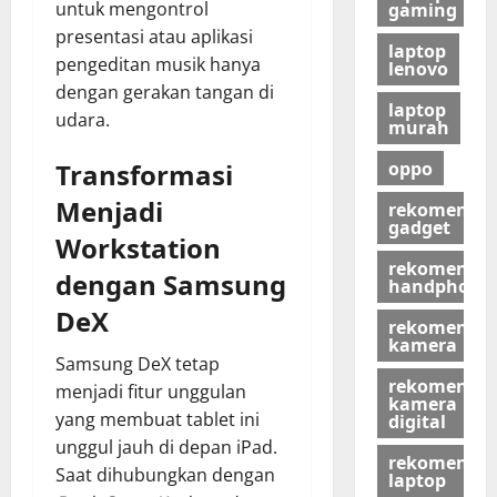
untuk mengontrol
gaming
presentasi atau aplikasi
laptop
pengeditan musik hanya
lenovo
dengan gerakan tangan di
laptop
udara.
murah
oppo
Transformasi
Menjadi
rekomendas
gadget
Workstation
rekomendas
dengan Samsung
handphone
DeX
rekomendas
kamera
Samsung DeX tetap
rekomendas
menjadi fitur unggulan
kamera
yang membuat tablet ini
digital
unggul jauh di depan iPad.
rekomendas
Saat dihubungkan dengan
laptop