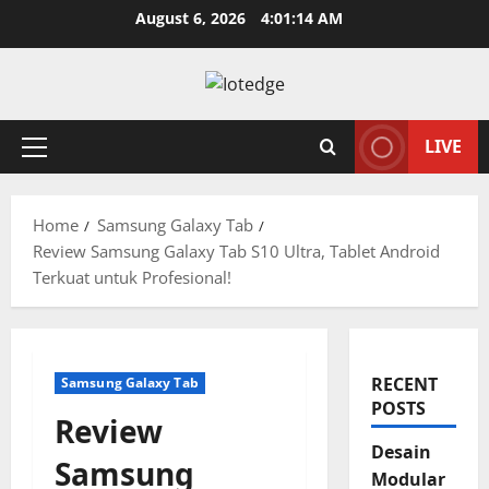
Skip
August 6, 2026
4:01:15 AM
to
content
LIVE
Primary
Menu
Home
Samsung Galaxy Tab
Review Samsung Galaxy Tab S10 Ultra, Tablet Android
Terkuat untuk Profesional!
RECENT
Samsung Galaxy Tab
POSTS
Review
Desain
Samsung
Modular