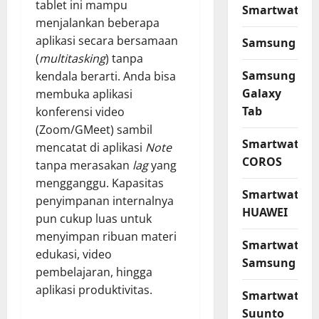
tablet ini mampu
Smartwatch
menjalankan beberapa
aplikasi secara bersamaan
Samsung
(
multitasking
) tanpa
Samsung
kendala berarti. Anda bisa
Galaxy
membuka aplikasi
Tab
konferensi video
(Zoom/GMeet) sambil
Smartwatch
mencatat di aplikasi
Note
COROS
tanpa merasakan
lag
yang
mengganggu. Kapasitas
Smartwatch
penyimpanan internalnya
HUAWEI
pun cukup luas untuk
menyimpan ribuan materi
Smartwatch
edukasi, video
Samsung
pembelajaran, hingga
aplikasi produktivitas.
Smartwatch
Suunto