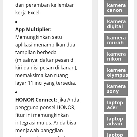
dari peramban ke lembar
kamera
canon
kerja Excel.
kamera
digital
App Multiplier:
Memungkinkan satu
kamera
murah
aplikasi menampilkan dua
tampilan berbeda
kamera
nikon
(misalnya: daftar pesan di
kiri dan isi pesan di kanan),
kamera
olympus
memaksimalkan ruang
layar 11 inci yang tersedia.
kamera
sony
HONOR Connect:
Jika Anda
laptop
acer
pengguna ponsel HONOR,
fitur ini memungkinkan
laptop
integrasi mulus. Anda bisa
advan
menjawab panggilan
laptop