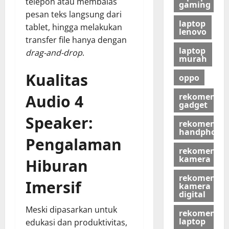
telepon atau membalas
gaming
pesan teks langsung dari
laptop
tablet, hingga melakukan
lenovo
transfer file hanya dengan
laptop
drag-and-drop
.
murah
Kualitas
oppo
rekomendas
Audio 4
gadget
Speaker:
rekomendas
handphone
Pengalaman
rekomendas
kamera
Hiburan
rekomendas
Imersif
kamera
digital
Meski dipasarkan untuk
rekomendas
laptop
edukasi dan produktivitas,