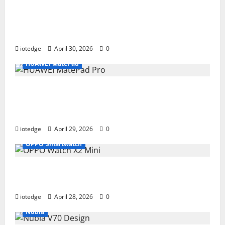
Desain Modular Sony FX2, Solusi Kamera
Cinema Portabel untuk Filmmaker
Independen
iotedge
April 30, 2026
0
HUAWEI MatePad
Tipis, Ringan, dan Mewah: HUAWEI
MatePad Pro Jadi Gadget Paling Stylish di
2026
iotedge
April 29, 2026
0
OPPO Smartwatch
Fitur Unggulan OPPO Watch X2 Mini yang
Bikin Olahraga Makin Maksimal
iotedge
April 28, 2026
0
Nubia