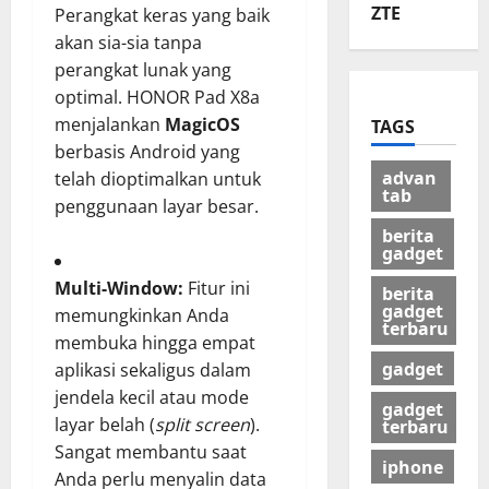
ZTE
Perangkat keras yang baik
akan sia-sia tanpa
perangkat lunak yang
optimal. HONOR Pad X8a
menjalankan
MagicOS
TAGS
berbasis Android yang
advan
telah dioptimalkan untuk
tab
penggunaan layar besar.
berita
gadget
Multi-Window:
Fitur ini
berita
gadget
memungkinkan Anda
terbaru
membuka hingga empat
gadget
aplikasi sekaligus dalam
jendela kecil atau mode
gadget
layar belah (
split screen
).
terbaru
Sangat membantu saat
iphone
Anda perlu menyalin data