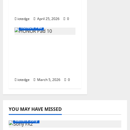
dengan Fitur Premium
di Kelasnya
iotedge
April 25, 2026
0
HONOR Pad
HONOR Pad 10, Tablet
Layar 2K Memukau
dengan Speaker
Sinematik untuk
Hiburan Maksimal!
iotedge
March 5, 2026
0
YOU MAY HAVE MISSED
Kamera Sony