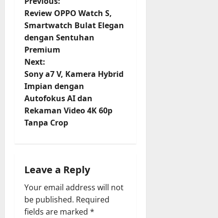
P
Previous:
Review OPPO Watch S,
o
Smartwatch Bulat Elegan
dengan Sentuhan
s
Premium
t
Next:
Sony a7 V, Kamera Hybrid
n
Impian dengan
Autofokus AI dan
a
Rekaman Video 4K 60p
v
Tanpa Crop
i
g
Leave a Reply
a
Your email address will not
be published.
Required
t
fields are marked
*