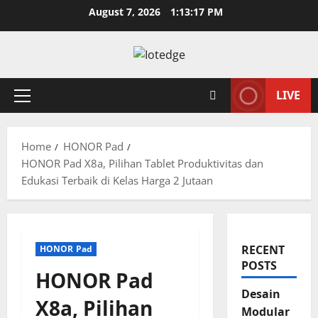
Skip
August 7, 2026
1:13:18 PM
to
content
LIVE
Primary
Menu
Home
HONOR Pad
HONOR Pad X8a, Pilihan Tablet Produktivitas dan
Edukasi Terbaik di Kelas Harga 2 Jutaan
RECENT
HONOR Pad
POSTS
HONOR Pad
Desain
X8a, Pilihan
Modular