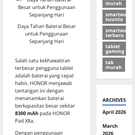
murah
smartwatch
suunto
Daya Tahan Baterai Besar
smartwatch
untuk Penggunaan
terbaru
Sepanjang Hari
tablet
gaming
Salah satu kekhawatiran
tab
murah
terbesar pengguna tablet
adalah baterai yang cepat
habis. HONOR menjawab
tantangan ini dengan
menanamkan baterai
ARCHIVES
berkapasitas besar sekitar
April 2026
8300 mAh
pada HONOR
Pad X8a.
March
Dengan penggunaan
2026