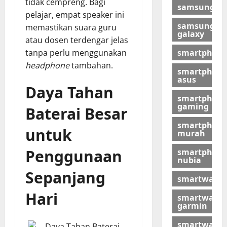
tidak cempreng. Bagi
samsung
pelajar, empat speaker ini
samsung
memastikan suara guru
galaxy
atau dosen terdengar jelas
smartphon
tanpa perlu menggunakan
headphone
tambahan.
smartphon
asus
Daya Tahan
smartphon
gaming
Baterai Besar
smartphon
untuk
murah
Penggunaan
smartphon
nubia
Sepanjang
smartwatch
Hari
smartwatch
garmin
smartwatch