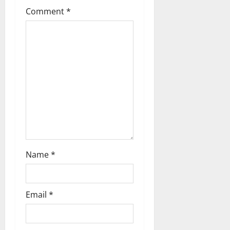
i
Comment
*
o
n
Name
*
Email
*