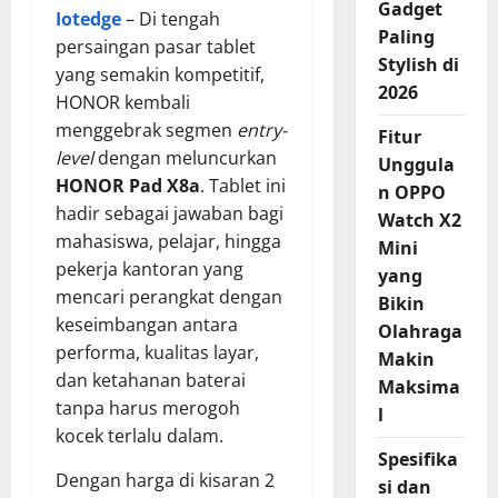
Gadget
Iotedge
– Di tengah
Paling
persaingan pasar tablet
Stylish di
yang semakin kompetitif,
2026
HONOR kembali
menggebrak segmen
entry-
Fitur
level
dengan meluncurkan
Unggula
HONOR Pad X8a
. Tablet ini
n OPPO
hadir sebagai jawaban bagi
Watch X2
mahasiswa, pelajar, hingga
Mini
pekerja kantoran yang
yang
mencari perangkat dengan
Bikin
keseimbangan antara
Olahraga
performa, kualitas layar,
Makin
dan ketahanan baterai
Maksima
tanpa harus merogoh
l
kocek terlalu dalam.
Spesifika
Dengan harga di kisaran 2
si dan