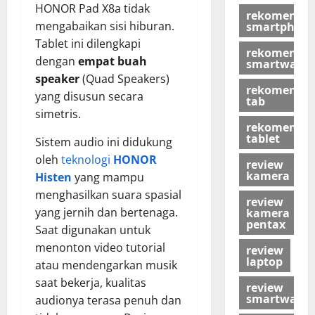
HONOR Pad X8a tidak
rekomendas
mengabaikan sisi hiburan.
smartphon
Tablet ini dilengkapi
rekomendas
dengan
empat buah
smartwatch
speaker
(Quad Speakers)
rekomendas
yang disusun secara
tab
simetris.
rekomendas
tablet
Sistem audio ini didukung
oleh
teknologi
HONOR
review
kamera
Histen
yang mampu
menghasilkan suara spasial
review
yang jernih dan bertenaga.
kamera
pentax
Saat digunakan untuk
menonton video tutorial
review
laptop
atau mendengarkan musik
saat bekerja, kualitas
review
smartwatch
audionya terasa penuh dan