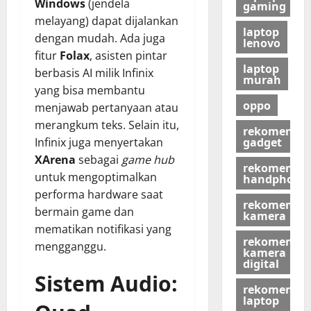
Windows
(jendela
gaming
melayang) dapat dijalankan
laptop
dengan mudah. Ada juga
lenovo
fitur
Folax
, asisten pintar
laptop
berbasis AI milik Infinix
murah
yang bisa membantu
oppo
menjawab pertanyaan atau
merangkum teks. Selain itu,
rekomendas
gadget
Infinix juga menyertakan
XArena
sebagai
game hub
rekomendas
untuk mengoptimalkan
handphone
performa hardware saat
rekomendas
bermain game dan
kamera
mematikan notifikasi yang
rekomendas
mengganggu.
kamera
digital
Sistem Audio:
rekomendas
laptop