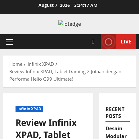
Skip
August 7, 2026
3:24:18 AM
to
content
LIVE
Primary
Menu
Home
Infinix XPAD
Review Infinix XPAD, Tablet Gaming 2 Jutaan dengan
Performa Helio G99 Ultimate!
RECENT
Infinix XPAD
POSTS
Review Infinix
Desain
XPAD, Tablet
Modular