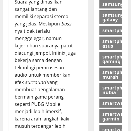
Suara yang dihasilkan
samsung
sangat lantang dan
samsung
memiliki separasi stereo
galaxy
yang jelas. Meskipun
bass
-
smartphon
nya tidak terlalu
menggelegar, namun
smartphon
kejernihan suaranya patut
asus
diacungi jempol. Infinix juga
smartphon
bekerja sama dengan
gaming
teknologi pemrosesan
smartphon
audio untuk memberikan
murah
efek
surround
yang
smartphon
membuat pengalaman
nubia
bermain game perang
smartwatch
seperti PUBG Mobile
menjadi lebih imersif,
smartwatch
garmin
karena arah langkah kaki
musuh terdengar lebih
smartwatch