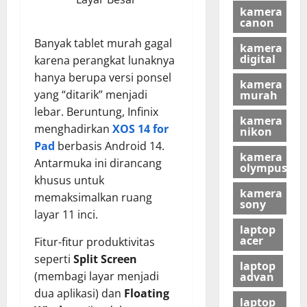
kamera
canon
Banyak tablet murah gagal
kamera
digital
karena perangkat lunaknya
hanya berupa versi ponsel
kamera
yang “ditarik” menjadi
murah
lebar. Beruntung, Infinix
kamera
menghadirkan
XOS 14 for
nikon
Pad
berbasis Android 14.
kamera
Antarmuka ini dirancang
olympus
khusus untuk
kamera
memaksimalkan ruang
sony
layar 11 inci.
laptop
acer
Fitur-fitur produktivitas
seperti
Split Screen
laptop
(membagi layar menjadi
advan
dua aplikasi) dan
Floating
laptop