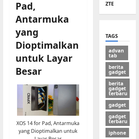
Pad,
ZTE
Antarmuka
yang
TAGS
Dioptimalkan
advan
untuk Layar
tab
berita
Besar
gadget
berita
gadget
terbaru
gadget
gadget
terbaru
XOS 14 for Pad, Antarmuka
yang Dioptimalkan untuk
iphone
Layar Besar