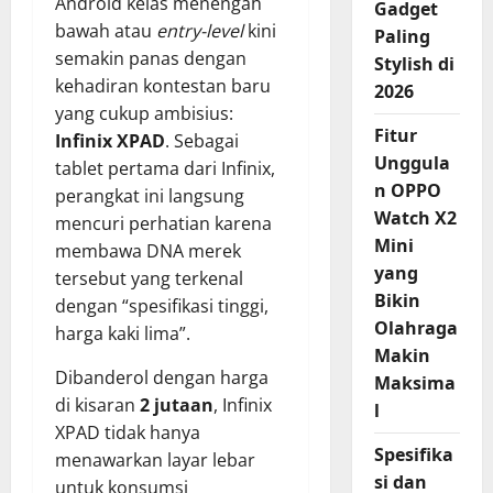
Android kelas menengah
Gadget
bawah atau
entry-level
kini
Paling
semakin panas dengan
Stylish di
kehadiran kontestan baru
2026
yang cukup ambisius:
Fitur
Infinix XPAD
. Sebagai
Unggula
tablet pertama dari Infinix,
n OPPO
perangkat ini langsung
Watch X2
mencuri perhatian karena
Mini
membawa DNA merek
yang
tersebut yang terkenal
Bikin
dengan “spesifikasi tinggi,
Olahraga
harga kaki lima”.
Makin
Dibanderol dengan harga
Maksima
di kisaran
2 jutaan
, Infinix
l
XPAD tidak hanya
Spesifika
menawarkan layar lebar
si dan
untuk konsumsi