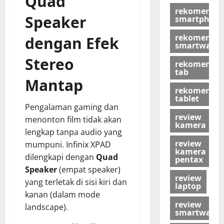
Quad
rekomendas
Speaker
smartphon
rekomendas
dengan Efek
smartwatch
Stereo
rekomendas
tab
Mantap
rekomendas
tablet
Pengalaman gaming dan
review
menonton film tidak akan
kamera
lengkap tanpa audio yang
review
mumpuni. Infinix XPAD
kamera
dilengkapi dengan
Quad
pentax
Speaker
(empat speaker)
review
yang terletak di sisi kiri dan
laptop
kanan (dalam mode
review
landscape).
smartwatch