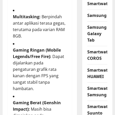
Smartwatch
Samsung
Multitasking:
Berpindah
antar aplikasi terasa gegas,
Samsung
terutama pada varian RAM
Galaxy
8GB.
Tab
Gaming Ringan (Mobile
Smartwatch
Legends/Free Fire):
Dapat
COROS
dijalankan pada
pengaturan grafik rata
Smartwatch
kanan dengan FPS yang
HUAWEI
sangat stabil tanpa
Smartwatch
hambatan.
Samsung
Gaming Berat (Genshin
Smartwatch
Impact):
Masih bisa
Suunto