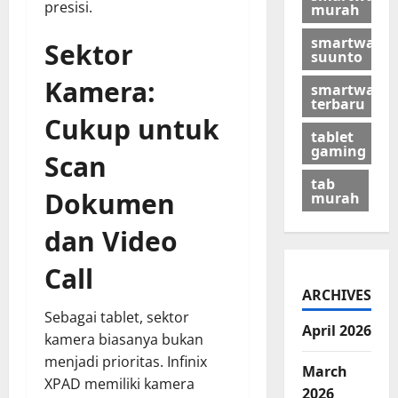
presisi.
murah
smartwatch
Sektor
suunto
Kamera:
smartwatch
terbaru
Cukup untuk
tablet
gaming
Scan
tab
Dokumen
murah
dan Video
Call
ARCHIVES
Sebagai tablet, sektor
April 2026
kamera biasanya bukan
menjadi prioritas. Infinix
March
XPAD memiliki kamera
2026