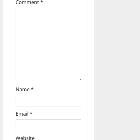
t
Comment
*
i
o
n
Name
*
Email
*
Website