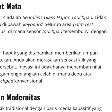
at Mata
S 14 adalah
Seamless Glass Haptic Touchpad
. Tidak
d
di bawah
keyboard
. Seluruh area
palm rest
alus, di mana sensor
touchpad
tersembunyi dengan
ologi haptik yang ditanamkan memberikan umpan
itekan. Anda akan merasakan sensasi klik yang
ersebut. Inovasi ini tidak hanya menambah nilai
 juga menghilangkan celah di mana debu atau
uchpad
konvensional.
an Modernitas
sik tradisional dengan baris media kapasitif yang