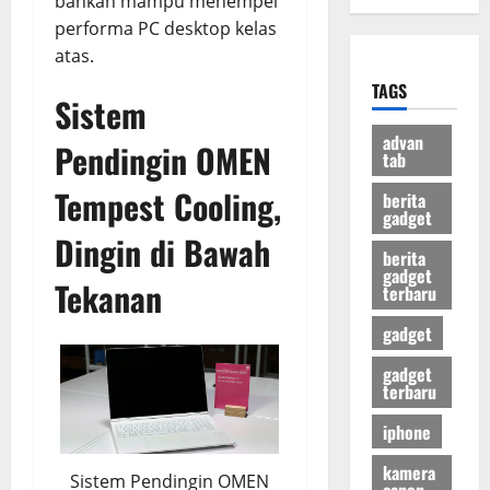
bahkan mampu menempel
performa PC desktop kelas
atas.
TAGS
Sistem
advan
Pendingin OMEN
tab
Tempest Cooling,
berita
gadget
Dingin di Bawah
berita
gadget
Tekanan
terbaru
gadget
gadget
terbaru
iphone
kamera
Sistem Pendingin OMEN
canon