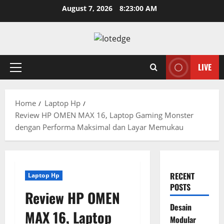
Skip
August 7, 2026
8:23:01 AM
to
content
LIVE
Primary
Menu
Home
Laptop Hp
Review HP OMEN MAX 16, Laptop Gaming Monster
dengan Performa Maksimal dan Layar Memukau
RECENT
Laptop Hp
POSTS
Review HP OMEN
Desain
MAX 16, Laptop
Modular