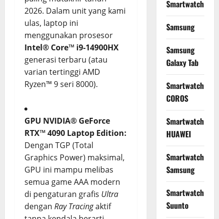
Smartwatch
2026. Dalam unit yang kami
ulas, laptop ini
Samsung
menggunakan prosesor
Intel® Core™ i9-14900HX
Samsung
generasi terbaru (atau
Galaxy Tab
varian tertinggi AMD
Ryzen™ 9 seri 8000).
Smartwatch
COROS
GPU NVIDIA® GeForce
Smartwatch
RTX™ 4090 Laptop Edition:
HUAWEI
Dengan TGP (Total
Smartwatch
Graphics Power) maksimal,
Samsung
GPU ini mampu melibas
semua game AAA modern
Smartwatch
di pengaturan grafis
Ultra
Suunto
dengan
Ray Tracing
aktif
tanpa kendala berarti.