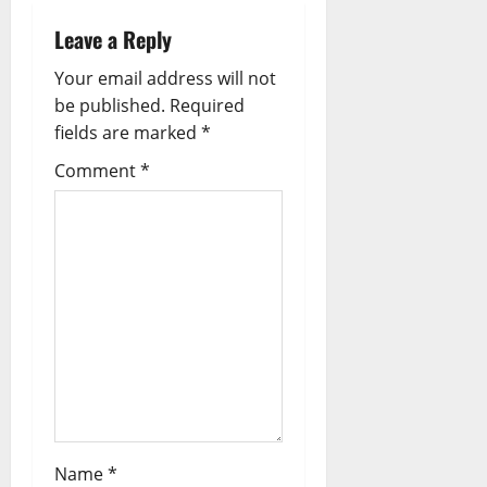
v
Leave a Reply
i
Your email address will not
g
be published.
Required
fields are marked
*
a
Comment
*
t
i
o
n
Name
*