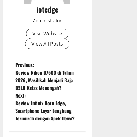
iotedge
Administrator
Visit Website
View All Posts
P
Previous:
Review Nikon D7500 di Tahun
o
2026, Masihkah Menjadi Raja
DSLR Kelas Menengah?
s
Next:
t
Review Infinix Note Edge,
Smartphone Layar Lengkung
n
Termurah dengan Spek Dewa?
a