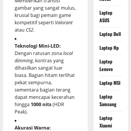
Memberikan transisi
gambar yang sangat mulus,
Laptop
krusial bagi pemain game
ASUS
kompetitif seperti
Valorant
atau
CS2
.
Laptop Dell
Teknologi Mini-LED:
Laptop Hp
Dengan ratusan zona
local
dimming
, kontras yang
Laptop
dihasilkan sangat luar
Lenovo
biasa. Bagian hitam terlihat
pekat sempurna,
Laptop MSI
sementara bagian terang
Laptop
dapat mencapai kecerahan
Samsung
hingga
1000 nits
(HDR
Peak).
Laptop
Xiaomi
Akurasi Warna: