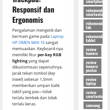
smartphone
Responsif dan
rekomendasi
smartwatch
Ergonomis
rekomendasi
tab
Pengalaman mengetik dan
rekomendasi
bermain game pada
Laptop
tablet
HP OMEN MAX 16
sangat
memuaskan. Keyboard-nya
review
kamera
memiliki fitur
per-key RGB
lighting
yang dapat
review
kamera
dikustomisasi sepenuhnya.
pentax
Jarak tekan tombol (
key
review
travel
) sebesar 1,5mm
laptop
memberikan umpan balik
taktil yang pas—tidak
review
smartwatch
terlalu lembek dan tidak
terlalu keras.
samsung