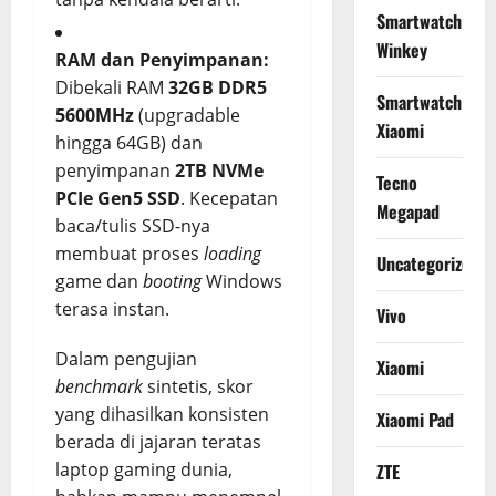
Smartwatch
Winkey
RAM dan Penyimpanan:
Dibekali RAM
32GB DDR5
Smartwatch
5600MHz
(upgradable
Xiaomi
hingga 64GB) dan
penyimpanan
2TB NVMe
Tecno
PCIe Gen5 SSD
. Kecepatan
Megapad
baca/tulis SSD-nya
membuat proses
loading
Uncategorized
game dan
booting
Windows
terasa instan.
Vivo
Dalam pengujian
Xiaomi
benchmark
sintetis, skor
yang dihasilkan konsisten
Xiaomi Pad
berada di jajaran teratas
laptop gaming dunia,
ZTE