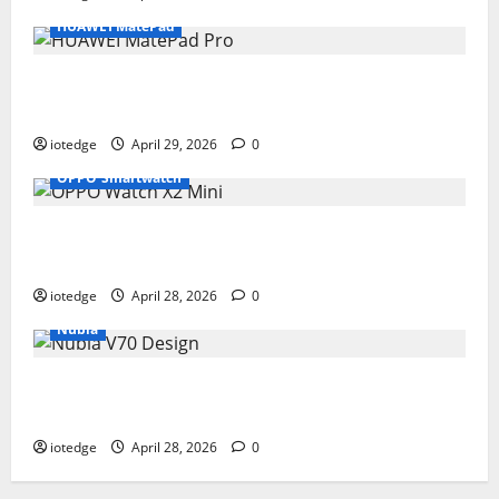
HUAWEI MatePad
Tipis, Ringan, dan Mewah: HUAWEI MatePad Pro Jadi
Gadget Paling Stylish di 2026
iotedge
April 29, 2026
0
OPPO Smartwatch
Fitur Unggulan OPPO Watch X2 Mini yang Bikin
Olahraga Makin Maksimal
iotedge
April 28, 2026
0
Nubia
Spesifikasi dan Harga Nubia V70 Design, Kombinasi
Pas Antara Fungsi dan Gengsi
iotedge
April 28, 2026
0