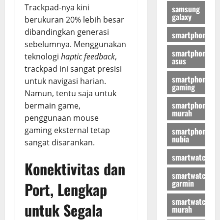
Trackpad-nya kini
samsung
galaxy
berukuran 20% lebih besar
dibandingkan generasi
smartphone
sebelumnya. Menggunakan
smartphone
teknologi
haptic feedback
,
asus
trackpad ini sangat presisi
smartphone
untuk navigasi harian.
gaming
Namun, tentu saja untuk
smartphone
bermain game,
murah
penggunaan mouse
gaming eksternal tetap
smartphone
nubia
sangat disarankan.
smartwatch
Konektivitas dan
smartwatch
garmin
Port, Lengkap
smartwatch
untuk Segala
murah