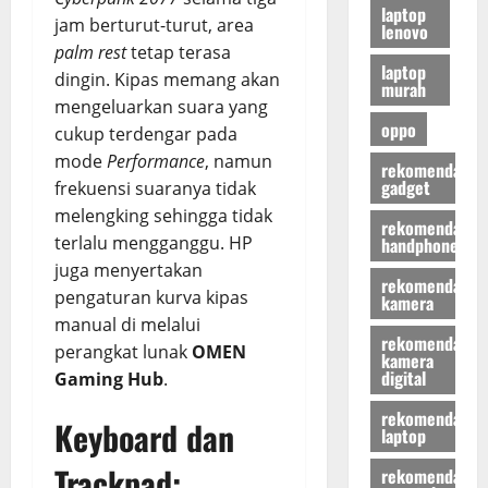
laptop
jam berturut-turut, area
lenovo
palm rest
tetap terasa
laptop
dingin. Kipas memang akan
murah
mengeluarkan suara yang
oppo
cukup terdengar pada
mode
Performance
, namun
rekomendasi
gadget
frekuensi suaranya tidak
melengking sehingga tidak
rekomendasi
terlalu mengganggu. HP
handphone
juga menyertakan
rekomendasi
pengaturan kurva kipas
kamera
manual di melalui
rekomendasi
perangkat lunak
OMEN
kamera
digital
Gaming Hub
.
rekomendasi
Keyboard dan
laptop
Trackpad:
rekomendasi