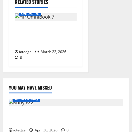
RELATED STORIES
Laptop Hp
HP OmniBook 7, Era Baru
Laptop AI dengan Performa
Snapdragon X Elite
iotedge
March 22, 2026
0
YOU MAY HAVE MISSED
Kamera Sony
Desain Modular Sony FX2, Solusi Kamera Cinema
Portabel untuk Filmmaker Independen
iotedge
April 30, 2026
0