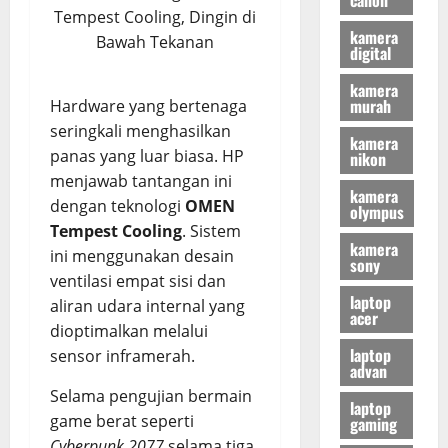
Tempest Cooling, Dingin di
kamera
Bawah Tekanan
digital
kamera
murah
Hardware yang bertenaga
seringkali menghasilkan
kamera
panas yang luar biasa. HP
nikon
menjawab tantangan ini
kamera
dengan teknologi
OMEN
olympus
Tempest Cooling
. Sistem
kamera
ini menggunakan desain
sony
ventilasi empat sisi dan
laptop
aliran udara internal yang
acer
dioptimalkan melalui
laptop
sensor inframerah.
advan
Selama pengujian bermain
laptop
game berat seperti
gaming
Cyberpunk 2077
selama tiga