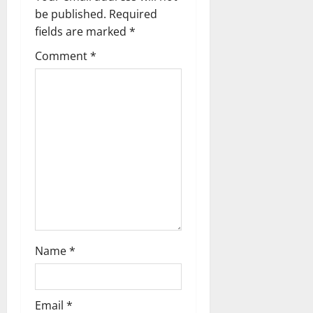
g
be published.
Required
a
fields are marked
*
t
Comment
*
i
o
n
Name
*
Email
*