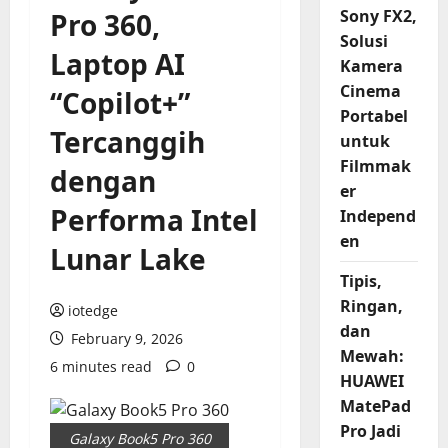
Sony FX2,
Pro 360,
Solusi
Laptop AI
Kamera
Cinema
“Copilot+”
Portabel
Tercanggih
untuk
Filmmak
dengan
er
Performa Intel
Independ
en
Lunar Lake
Tipis,
Ringan,
iotedge
dan
February 9, 2026
Mewah:
6 minutes read
0
HUAWEI
MatePad
Pro Jadi
Galaxy Book5 Pro 360