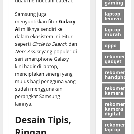
tidak membebani baterai.
gaming
laptop
Samsung juga
lenovo
menyuntikkan fitur
Galaxy
AI
miliknya sendiri ke
laptop
murah
dalam ekosistem ini. Fitur
seperti
Circle to Search
dan
oppo
Note Assist
yang populer di
rekomendas
seri smartphone Galaxy
gadget
kini hadir di laptop,
rekomendas
menciptakan sinergi yang
handphone
mulus bagi pengguna yang
rekomendas
sudah menggunakan
kamera
perangkat Samsung
lainnya.
rekomendas
kamera
digital
Desain Tipis,
rekomendas
laptop
Ringan,