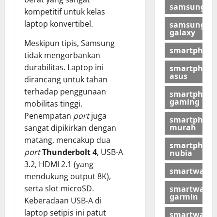
samsung
kompetitif untuk kelas
laptop konvertibel.
samsung
galaxy
Meskipun tipis, Samsung
smartphon
tidak mengorbankan
durabilitas. Laptop ini
smartphon
asus
dirancang untuk tahan
terhadap penggunaan
smartphon
gaming
mobilitas tinggi.
Penempatan
port
juga
smartphon
murah
sangat dipikirkan dengan
matang, mencakup dua
smartphon
port
Thunderbolt 4
, USB-A
nubia
3.2, HDMI 2.1 (yang
smartwatch
mendukung output 8K),
serta slot microSD.
smartwatch
garmin
Keberadaan USB-A di
laptop setipis ini patut
smartwatch