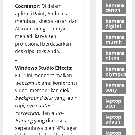
kamera
Cocreator:
Di dalam
canon
aplikasi Paint, Anda bisa
kamera
membuat sketsa kasar, dan
digital
AI akan mengubahnya
menjadi karya seni
kamera
murah
profesional berdasarkan
deskripsi teks Anda.
kamera
nikon
Windows Studio Effects:
kamera
olympus
Fitur ini mengoptimalkan
webcam
selama konferensi
kamera
sony
video, memberikan efek
background blur
yang lebih
laptop
rapi,
eye contact
acer
correction
, dan
auto-
laptop
framing
yang diproses
advan
sepenuhnya oleh NPU agar
laptop