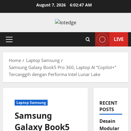
Skip
August 7, 2026
6:02:48 AM
to
content
LIVE
Primary
Menu
Home
Laptop Samsung
Samsung Galaxy Book5 Pro 360, Laptop AI “Copilot+”
Tercanggih dengan Performa Intel Lunar Lake
RECENT
Laptop Samsung
POSTS
Samsung
Desain
Galaxy Book5
Modular