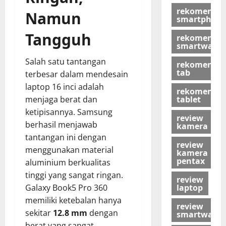
rekomendas
Namun
smartphon
Tangguh
rekomendas
smartwatch
Salah satu tantangan
rekomendas
tab
terbesar dalam mendesain
laptop 16 inci adalah
rekomendas
tablet
menjaga berat dan
ketipisannya. Samsung
review
berhasil menjawab
kamera
tantangan ini dengan
review
menggunakan material
kamera
pentax
aluminium berkualitas
tinggi yang sangat ringan.
review
laptop
Galaxy Book5 Pro 360
memiliki ketebalan hanya
review
sekitar
12.8 mm
dengan
smartwatch
berat yang sangat