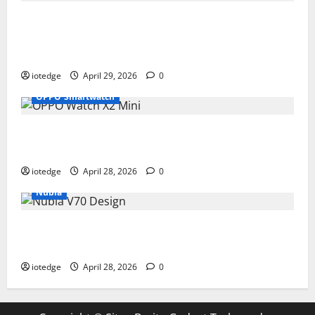
Tipis, Ringan, dan Mewah: HUAWEI
MatePad Pro Jadi Gadget Paling Stylish di
2026
iotedge
April 29, 2026
0
OPPO Smartwatch
Fitur Unggulan OPPO Watch X2 Mini yang
Bikin Olahraga Makin Maksimal
iotedge
April 28, 2026
0
Nubia
Spesifikasi dan Harga Nubia V70 Design,
Kombinasi Pas Antara Fungsi dan Gengsi
iotedge
April 28, 2026
0