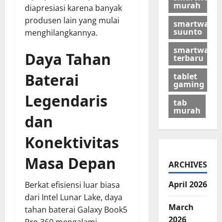
murah
diapresiasi karena banyak
produsen lain yang mulai
smartwatch
suunto
menghilangkannya.
smartwatch
Daya Tahan
terbaru
Baterai
tablet
gaming
Legendaris
tab
murah
dan
Konektivitas
Masa Depan
ARCHIVES
April 2026
Berkat efisiensi luar biasa
dari Intel Lunar Lake, daya
March
tahan baterai Galaxy Book5
2026