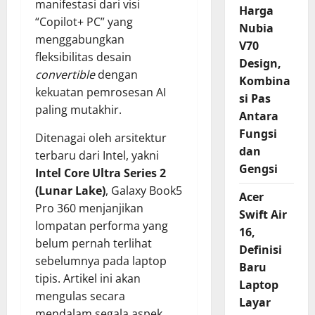
manifestasi dari visi
Harga
“Copilot+ PC” yang
Nubia
menggabungkan
V70
fleksibilitas desain
Design,
convertible
dengan
Kombina
kekuatan pemrosesan AI
si Pas
paling mutakhir.
Antara
Fungsi
Ditenagai oleh arsitektur
dan
terbaru dari Intel, yakni
Gengsi
Intel Core Ultra Series 2
(Lunar Lake)
, Galaxy Book5
Acer
Pro 360 menjanjikan
Swift Air
lompatan performa yang
16,
belum pernah terlihat
Definisi
sebelumnya pada laptop
Baru
tipis. Artikel ini akan
Laptop
mengulas secara
Layar
mendalam segala aspek