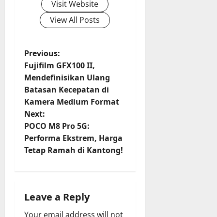
Visit Website
View All Posts
P
Previous:
Fujifilm GFX100 II,
o
Mendefinisikan Ulang
Batasan Kecepatan di
s
Kamera Medium Format
t
Next:
POCO M8 Pro 5G:
n
Performa Ekstrem, Harga
Tetap Ramah di Kantong!
a
v
i
Leave a Reply
Your email address will not