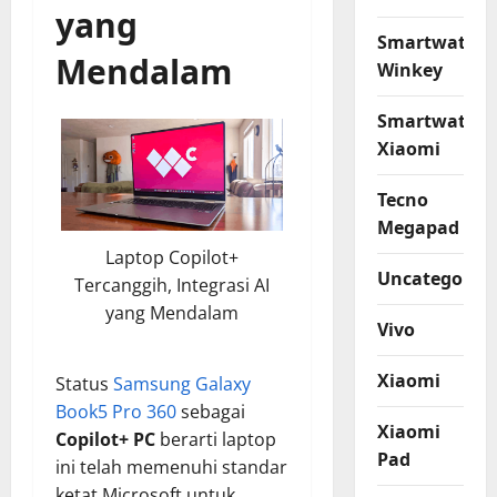
yang
Smartwatch
Mendalam
Winkey
Smartwatch
Xiaomi
Tecno
Megapad
Laptop Copilot+
Uncategorize
Tercanggih, Integrasi AI
yang Mendalam
Vivo
Xiaomi
Status
Samsung Galaxy
Book5 Pro 360
sebagai
Xiaomi
Copilot+ PC
berarti laptop
Pad
ini telah memenuhi standar
ketat Microsoft untuk