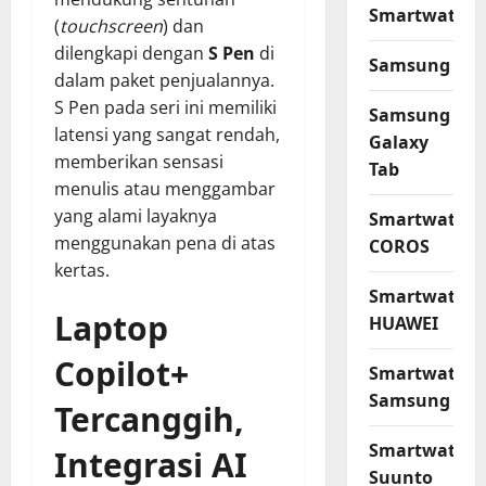
Smartwatch
(
touchscreen
) dan
dilengkapi dengan
S Pen
di
Samsung
dalam paket penjualannya.
S Pen pada seri ini memiliki
Samsung
latensi yang sangat rendah,
Galaxy
memberikan sensasi
Tab
menulis atau menggambar
yang alami layaknya
Smartwatch
menggunakan pena di atas
COROS
kertas.
Smartwatch
Laptop
HUAWEI
Copilot+
Smartwatch
Samsung
Tercanggih,
Smartwatch
Integrasi AI
Suunto