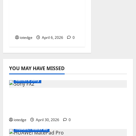
Samsung Chromebook
4, Laptop Ringkas dan
Terjangkau untuk
Pelajar & Mahasiswa
iotedge
April 6, 2026
0
YOU MAY HAVE MISSED
Kamera Sony
Desain Modular Sony FX2, Solusi Kamera
Cinema Portabel untuk Filmmaker
Independen
iotedge
April 30, 2026
0
HUAWEI MatePad