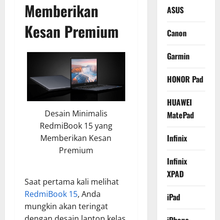
Memberikan
ASUS
Kesan Premium
Canon
Garmin
HONOR Pad
HUAWEI
Desain Minimalis
MatePad
RedmiBook 15 yang
Infinix
Memberikan Kesan
Premium
Infinix
XPAD
Saat pertama kali melihat
RedmiBook 15
, Anda
iPad
mungkin akan teringat
dengan desain laptop kelas