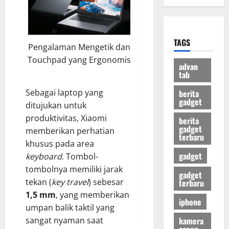
TAGS
Pengalaman Mengetik dan
Touchpad yang Ergonomis
advan
tab
Sebagai laptop yang
berita
gadget
ditujukan untuk
produktivitas, Xiaomi
berita
gadget
memberikan perhatian
terbaru
khusus pada area
gadget
keyboard
. Tombol-
tombolnya memiliki jarak
gadget
tekan (
key travel
) sebesar
terbaru
1,5 mm
, yang memberikan
iphone
umpan balik taktil yang
kamera
sangat nyaman saat
canon