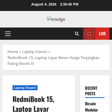
Skip
August 4, 2026
2:30:46 PM
to
content
LIVE
Primary
Menu
Home
Laptop Xiaomi
RedmiBook 15, Laptop Layar Besar Harga Terjangkau
Paling Worth It!
RECENT
Laptop Xiaomi
POSTS
RedmiBook 15,
Desain
Laptop Layar
Modular