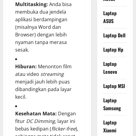
Multitasking:
Anda bisa
membuka dua jendela
Laptop
aplikasi berdampingan
ASUS
(misalnya Word dan
Browser) dengan lebih
Laptop Dell
nyaman tanpa merasa
Laptop Hp
sesak.
Laptop
Hiburan:
Menonton film
Lenovo
atau video
streaming
menjadi jauh lebih puas
Laptop MSI
dibandingkan pada layar
kecil.
Laptop
Samsung
Kesehatan Mata:
Dengan
fitur
DC Dimming
, layar ini
Laptop
bebas kedipan (
flicker-free
),
Xiaomi