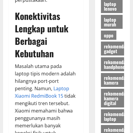
perpustakaan.
laptop
lenovo
Konektivitas
laptop
murah
Lengkap untuk
oppo
Berbagai
rekomendasi
Kebutuhan
gadget
rekomendasi
Masalah utama pada
handphone
laptop tipis modern adalah
rekomendasi
hilangnya port-port
kamera
penting. Namun,
Laptop
rekomendasi
Xiaomi RedmiBook 15
tidak
kamera
digital
mengikuti tren tersebut.
Xiaomi memahami bahwa
rekomendasi
penggunanya masih
laptop
memerlukan banyak
rekomendasi