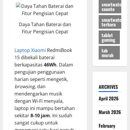
smartwatch
suunto
smartwatch
terbaru
Daya Tahan Baterai dan
Fitur Pengisian Cepat
tablet
gaming
tab
Laptop Xiaomi
RedmiBook
murah
15 dibekali baterai
berkapasitas
46Wh
. Dalam
pengujian penggunaan
harian seperti mengetik,
browsing
, dan
ARCHIVES
mendengarkan musik
April 2026
dengan Wi-Fi menyala,
laptop ini mampu bertahan
March 2026
sekitar
8-10 jam
. Ini sudah
sangat cukup untuk
February