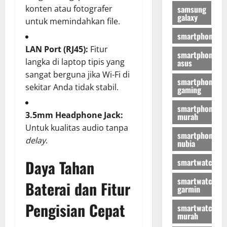
samsung
konten atau fotografer
galaxy
untuk memindahkan file.
smartphone
LAN Port (RJ45):
Fitur
smartphone
langka di laptop tipis yang
asus
sangat berguna jika Wi-Fi di
smartphone
sekitar Anda tidak stabil.
gaming
smartphone
3.5mm Headphone Jack:
murah
Untuk kualitas audio tanpa
smartphone
delay
.
nubia
smartwatch
Daya Tahan
smartwatch
Baterai dan Fitur
garmin
Pengisian Cepat
smartwatch
murah