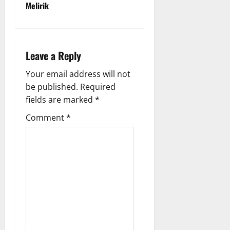
Melirik
a
v
i
Leave a Reply
g
Your email address will not
be published.
Required
a
fields are marked
*
t
Comment
*
i
o
n