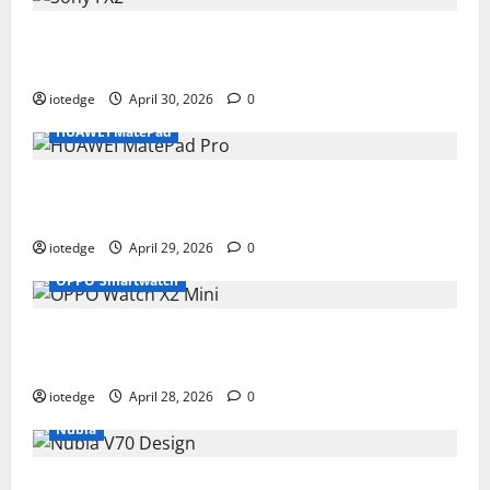
Desain Modular Sony FX2, Solusi Kamera Cinema
Portabel untuk Filmmaker Independen
iotedge
April 30, 2026
0
HUAWEI MatePad
Tipis, Ringan, dan Mewah: HUAWEI MatePad Pro Jadi
Gadget Paling Stylish di 2026
iotedge
April 29, 2026
0
OPPO Smartwatch
Fitur Unggulan OPPO Watch X2 Mini yang Bikin
Olahraga Makin Maksimal
iotedge
April 28, 2026
0
Nubia
Spesifikasi dan Harga Nubia V70 Design, Kombinasi