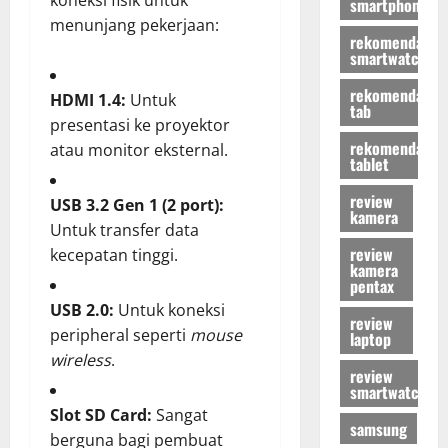
koneksi fisik untuk
smartphone
menunjang pekerjaan:
rekomendasi
smartwatch
rekomendasi
HDMI 1.4:
Untuk
tab
presentasi ke proyektor
rekomendasi
atau monitor eksternal.
tablet
review
USB 3.2 Gen 1 (2 port):
kamera
Untuk transfer data
review
kecepatan tinggi.
kamera
pentax
USB 2.0:
Untuk koneksi
review
peripheral seperti
mouse
laptop
wireless
.
review
smartwatch
Slot SD Card:
Sangat
samsung
berguna bagi pembuat