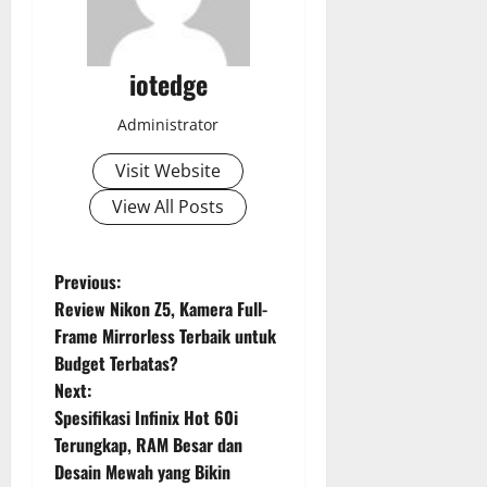
iotedge
Administrator
Visit Website
View All Posts
P
Previous:
Review Nikon Z5, Kamera Full-
o
Frame Mirrorless Terbaik untuk
Budget Terbatas?
s
Next:
t
Spesifikasi Infinix Hot 60i
Terungkap, RAM Besar dan
n
Desain Mewah yang Bikin