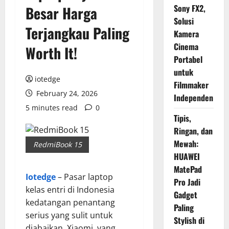
Sony FX2,
Besar Harga
Solusi
Terjangkau Paling
Kamera
Cinema
Worth It!
Portabel
untuk
iotedge
Filmmaker
February 24, 2026
Independen
5 minutes read
0
Tipis,
Ringan, dan
Mewah:
RedmiBook 15
HUAWEI
MatePad
Iotedge
– Pasar laptop
Pro Jadi
kelas entri di Indonesia
Gadget
kedatangan penantang
Paling
serius yang sulit untuk
Stylish di
diabaikan. Xiaomi, yang