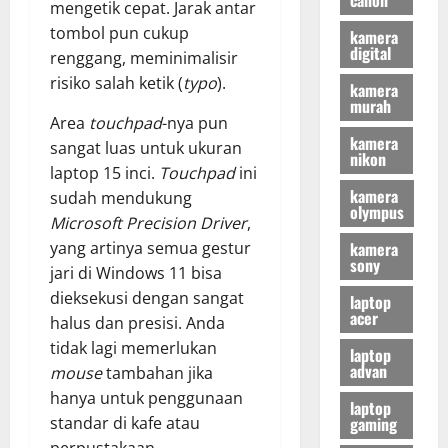
mengetik cepat. Jarak antar
tombol pun cukup
kamera
digital
renggang, meminimalisir
risiko salah ketik (
typo
).
kamera
murah
Area
touchpad
-nya pun
kamera
sangat luas untuk ukuran
nikon
laptop 15 inci.
Touchpad
ini
kamera
sudah mendukung
olympus
Microsoft Precision Driver
,
kamera
yang artinya semua gestur
sony
jari di Windows 11 bisa
dieksekusi dengan sangat
laptop
acer
halus dan presisi. Anda
tidak lagi memerlukan
laptop
advan
mouse
tambahan jika
hanya untuk penggunaan
laptop
gaming
standar di kafe atau