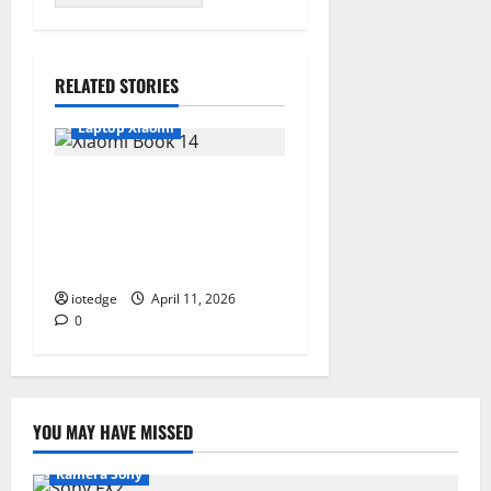
RELATED STORIES
Laptop Xiaomi
Bedah Spesifikasi Xiaomi
Book 14, Performa Intel
Core i5-12500H dalam
Balutan Bodi Ringan
iotedge
April 11, 2026
0
YOU MAY HAVE MISSED
Kamera Sony