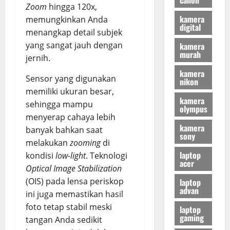
Zoom
hingga 120x,
kamera
memungkinkan Anda
digital
menangkap detail subjek
yang sangat jauh dengan
kamera
murah
jernih.
kamera
Sensor yang digunakan
nikon
memiliki ukuran besar,
kamera
sehingga mampu
olympus
menyerap cahaya lebih
kamera
banyak bahkan saat
sony
melakukan
zooming
di
laptop
kondisi
low-light
. Teknologi
acer
Optical Image Stabilization
(OIS) pada lensa periskop
laptop
advan
ini juga memastikan hasil
foto tetap stabil meski
laptop
gaming
tangan Anda sedikit