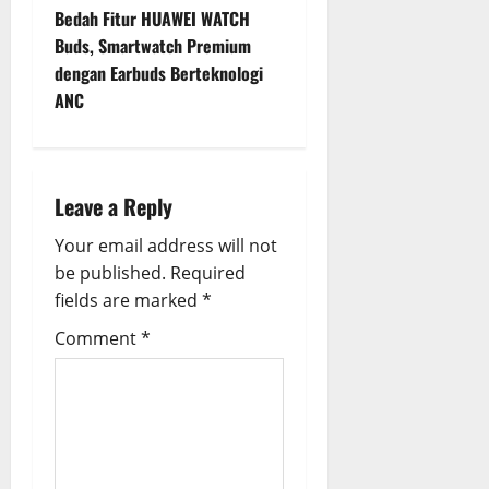
t
Bedah Fitur HUAWEI WATCH
Buds, Smartwatch Premium
n
dengan Earbuds Berteknologi
ANC
a
v
i
Leave a Reply
g
Your email address will not
be published.
Required
a
fields are marked
*
t
Comment
*
i
o
n