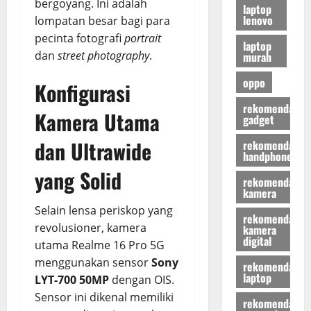
bergoyang. Ini adalah
laptop
lenovo
lompatan besar bagi para
pecinta fotografi
portrait
laptop
dan
street photography
.
murah
oppo
Konfigurasi
rekomendasi
Kamera Utama
gadget
dan Ultrawide
rekomendasi
handphone
yang Solid
rekomendasi
kamera
Selain lensa periskop yang
rekomendasi
revolusioner, kamera
kamera
digital
utama Realme 16 Pro 5G
menggunakan sensor
Sony
rekomendasi
laptop
LYT-700 50MP
dengan OIS.
Sensor ini dikenal memiliki
rekomendasi