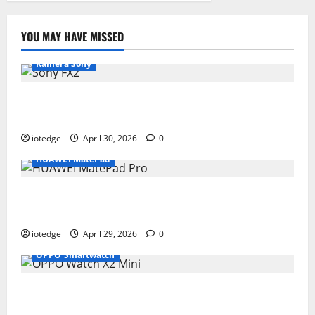
YOU MAY HAVE MISSED
Kamera Sony
Desain Modular Sony FX2, Solusi Kamera Cinema
Portabel untuk Filmmaker Independen
iotedge
April 30, 2026
0
HUAWEI MatePad
Tipis, Ringan, dan Mewah: HUAWEI MatePad Pro Jadi
Gadget Paling Stylish di 2026
iotedge
April 29, 2026
0
OPPO Smartwatch
Fitur Unggulan OPPO Watch X2 Mini yang Bikin
Olahraga Makin Maksimal