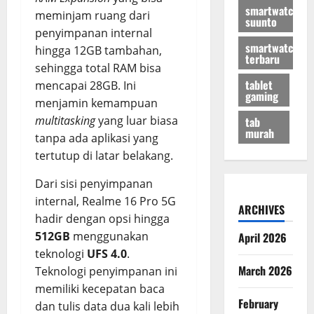
smartwatch
meminjam ruang dari
suunto
penyimpanan internal
smartwatch
hingga 12GB tambahan,
terbaru
sehingga total RAM bisa
tablet
mencapai 28GB. Ini
gaming
menjamin kemampuan
multitasking
yang luar biasa
tab
murah
tanpa ada aplikasi yang
tertutup di latar belakang.
Dari sisi penyimpanan
internal, Realme 16 Pro 5G
ARCHIVES
hadir dengan opsi hingga
512GB
menggunakan
April 2026
teknologi
UFS 4.0
.
March 2026
Teknologi penyimpanan ini
memiliki kecepatan baca
February
dan tulis data dua kali lebih