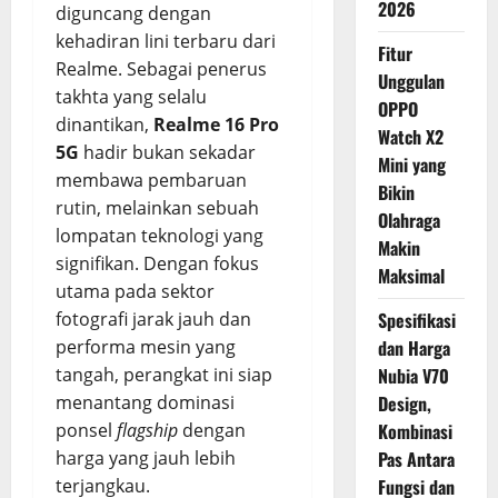
2026
diguncang dengan
kehadiran lini terbaru dari
Fitur
Realme. Sebagai penerus
Unggulan
takhta yang selalu
OPPO
dinantikan,
Realme 16 Pro
Watch X2
5G
hadir bukan sekadar
Mini yang
membawa pembaruan
Bikin
rutin, melainkan sebuah
Olahraga
lompatan teknologi yang
Makin
signifikan. Dengan fokus
Maksimal
utama pada sektor
fotografi jarak jauh dan
Spesifikasi
performa mesin yang
dan Harga
tangah, perangkat ini siap
Nubia V70
menantang dominasi
Design,
ponsel
flagship
dengan
Kombinasi
harga yang jauh lebih
Pas Antara
terjangkau.
Fungsi dan