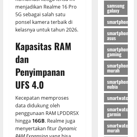
samsung
menjadikan Realme 16 Pro
galaxy
5G sebagai salah satu
smartphone
ponsel kamera terbaik di
kelasnya untuk tahun 2026.
smartphone
asus
Kapasitas RAM
smartphone
gaming
dan
smartphone
Penyimpanan
murah
UFS 4.0
smartphone
nubia
smartwatch
Kecepatan memproses
data didukung oleh
smartwatch
penggunaan RAM LPDDR5X
garmin
hingga
16GB
. Realme juga
smartwatch
menyertakan fitur
Dynamic
murah
RAM Expansion
yang bisa