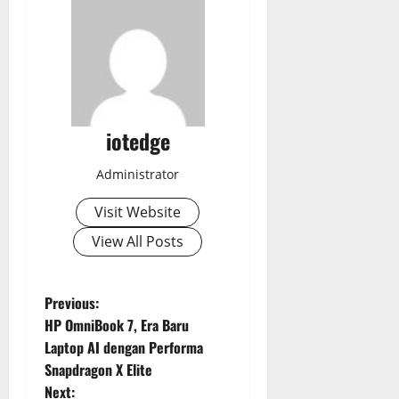
iotedge
Administrator
Visit Website
View All Posts
P
Previous:
HP OmniBook 7, Era Baru
o
Laptop AI dengan Performa
Snapdragon X Elite
s
Next: