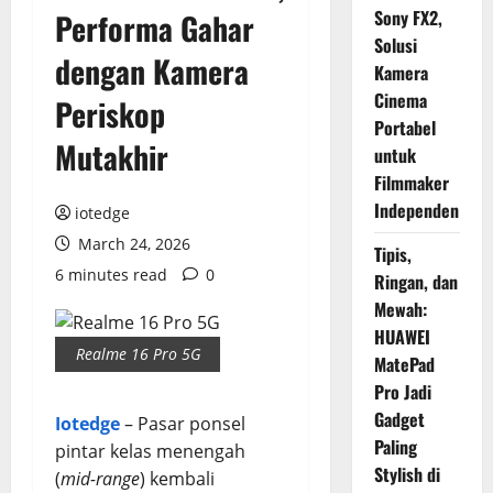
Sony FX2,
Performa Gahar
Solusi
dengan Kamera
Kamera
Cinema
Periskop
Portabel
Mutakhir
untuk
Filmmaker
Independen
iotedge
March 24, 2026
Tipis,
6 minutes read
0
Ringan, dan
Mewah:
HUAWEI
Realme 16 Pro 5G
MatePad
Pro Jadi
Gadget
Iotedge
– Pasar ponsel
Paling
pintar kelas menengah
Stylish di
(
mid-range
) kembali