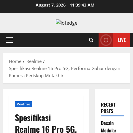
Skip
August 7, 2026
11:39:44 AM
to
content
LIVE
Primary
Menu
Home
Realme
Spesifikasi Realme 16 Pro 5G, Performa Gahar dengan
Kamera Periskop Mutakhir
RECENT
Realme
POSTS
Spesifikasi
Desain
Realme 16 Pro 5G,
Modular