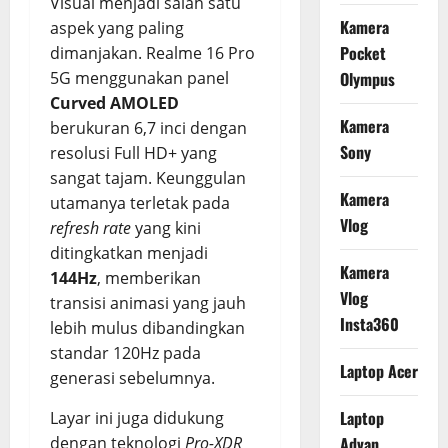
Visual menjadi salah satu
Kamera
aspek yang paling
Pocket
dimanjakan. Realme 16 Pro
Olympus
5G menggunakan panel
Curved AMOLED
Kamera
berukuran 6,7 inci dengan
Sony
resolusi Full HD+ yang
sangat tajam. Keunggulan
Kamera
utamanya terletak pada
Vlog
refresh rate
yang kini
ditingkatkan menjadi
Kamera
144Hz
, memberikan
Vlog
transisi animasi yang jauh
Insta360
lebih mulus dibandingkan
standar 120Hz pada
Laptop Acer
generasi sebelumnya.
Laptop
Layar ini juga didukung
Advan
dengan teknologi
Pro-XDR