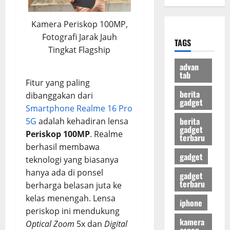
Kamera Periskop 100MP,
Fotografi Jarak Jauh
TAGS
Tingkat Flagship
advan
tab
Fitur yang paling
berita
dibanggakan dari
gadget
Smartphone Realme 16 Pro
berita
5G
adalah kehadiran lensa
gadget
Periskop 100MP
. Realme
terbaru
berhasil membawa
gadget
teknologi yang biasanya
hanya ada di ponsel
gadget
terbaru
berharga belasan juta ke
kelas menengah. Lensa
iphone
periskop ini mendukung
kamera
Optical Zoom
5x dan
Digital
canon