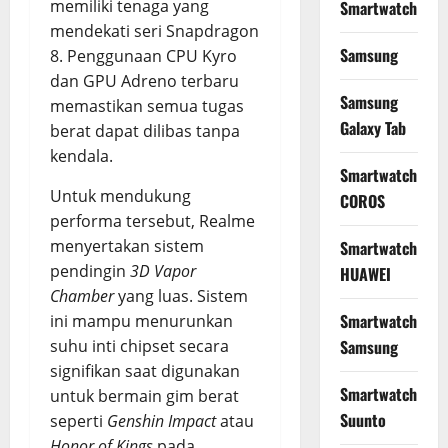
memiliki tenaga yang
Smartwatch
mendekati seri Snapdragon
Samsung
8. Penggunaan CPU Kyro
dan GPU Adreno terbaru
Samsung
memastikan semua tugas
Galaxy Tab
berat dapat dilibas tanpa
kendala.
Smartwatch
Untuk mendukung
COROS
performa tersebut, Realme
menyertakan sistem
Smartwatch
pendingin
3D Vapor
HUAWEI
Chamber
yang luas. Sistem
Smartwatch
ini mampu menurunkan
Samsung
suhu inti chipset secara
signifikan saat digunakan
Smartwatch
untuk bermain gim berat
Suunto
seperti
Genshin Impact
atau
Honor of Kings
pada