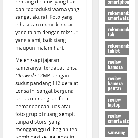
smartphone
rentang dinamis yang luas
dan reproduksi warna yang
rekomendasi
sangat akurat. Foto yang
smartwatch
dihasilkan memiliki detail
rekomendasi
yang tajam dengan tekstur
tab
yang alami, baik siang
rekomendasi
maupun malam hari.
tablet
Melengkapi jajaran
review
kamera
kameranya, terdapat lensa
Ultrawide
12MP dengan
review
kamera
sudut pandang 112 derajat.
pentax
Lensa ini sangat berguna
untuk menangkap foto
review
laptop
pemandangan luas atau
foto grup di ruang sempit
review
smartwatch
tanpa distorsi yang
mengganggu di bagian tepi.
samsung
Kombinasi ketiga lensa ini