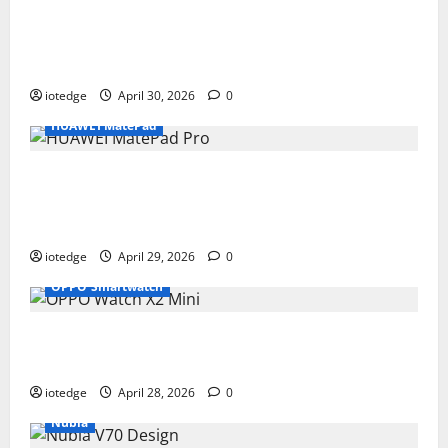
Desain Modular Sony FX2, Solusi Kamera
Cinema Portabel untuk Filmmaker
Independen
iotedge
April 30, 2026
0
HUAWEI MatePad
Tipis, Ringan, dan Mewah: HUAWEI
MatePad Pro Jadi Gadget Paling Stylish di
2026
iotedge
April 29, 2026
0
OPPO Smartwatch
Fitur Unggulan OPPO Watch X2 Mini yang
Bikin Olahraga Makin Maksimal
iotedge
April 28, 2026
0
Nubia