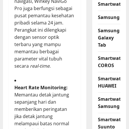
navigasi, Winkey NaviGo
Smartwatch
Pro juga berfungsi sebagai
pusat pemantau kesehatan
Samsung
pribadi selama 24 jam.
Perangkat ini dilengkapi
Samsung
dengan sensor optik
Galaxy
terbaru yang mampu
Tab
memantau berbagai
Smartwatch
parameter vital tubuh
COROS
secara
real-time
.
Smartwatch
HUAWEI
Heart Rate Monitoring:
Memantau detak jantung
Smartwatch
sepanjang hari dan
Samsung
memberikan peringatan
jika detak jantung
Smartwatch
melampaui batas normal
Suunto