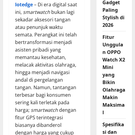
Gadget
Iotedge
– Di era digital saat
Paling
ini,
smartwatch
bukan lagi
Stylish di
sekadar aksesori tangan
2026
atau penunjuk waktu
semata. Perangkat ini telah
Fitur
bertransformasi menjadi
Unggula
asisten pribadi yang
n OPPO
memantau kesehatan,
Watch X2
melacak aktivitas olahraga,
Mini
hingga menjadi navigasi
yang
andal di pergelangan
Bikin
tangan. Namun, tantangan
Olahraga
terbesar bagi konsumen
Makin
sering kali terletak pada
Maksima
harga;
smartwatch
dengan
l
fitur GPS terintegrasi
Spesifika
biasanya dibanderol
si dan
dengan harga yang cukup