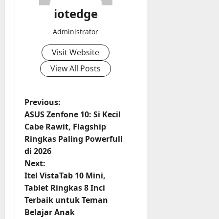
iotedge
Administrator
Visit Website
View All Posts
P
Previous:
ASUS Zenfone 10: Si Kecil
o
Cabe Rawit, Flagship
Ringkas Paling Powerfull
s
di 2026
t
Next:
Itel VistaTab 10 Mini,
n
Tablet Ringkas 8 Inci
Terbaik untuk Teman
a
Belajar Anak