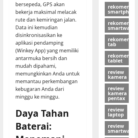
bersepeda, GPS akan
rekomendas
smartphon
bekerja maksimal melacak
rute dan kemiringan jalan.
rekomendas
Data ini kemudian
smartwatch
disinkronisasikan ke
rekomendas
aplikasi pendamping
tab
(Winkey App) yang memiliki
rekomendas
antarmuka bersih dan
tablet
mudah dipahami,
review
memungkinkan Anda untuk
kamera
memantau perkembangan
review
kebugaran Anda dari
kamera
minggu ke minggu.
pentax
review
Daya Tahan
laptop
Baterai:
review
smartwatch