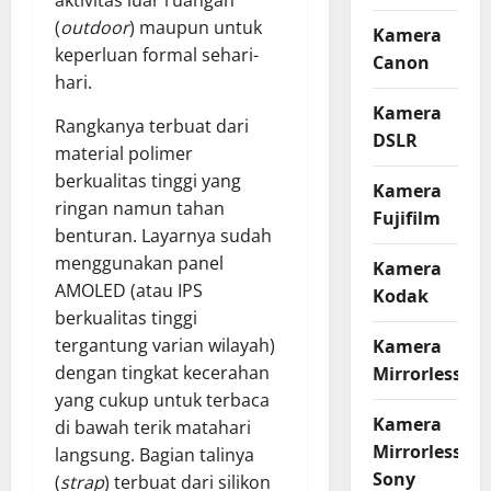
aktivitas luar ruangan
(
outdoor
) maupun untuk
Kamera
keperluan formal sehari-
Canon
hari.
Kamera
Rangkanya terbuat dari
DSLR
material polimer
berkualitas tinggi yang
Kamera
ringan namun tahan
Fujifilm
benturan. Layarnya sudah
menggunakan panel
Kamera
AMOLED (atau IPS
Kodak
berkualitas tinggi
tergantung varian wilayah)
Kamera
dengan tingkat kecerahan
Mirrorless
yang cukup untuk terbaca
Kamera
di bawah terik matahari
Mirrorless
langsung. Bagian talinya
Sony
(
strap
) terbuat dari silikon