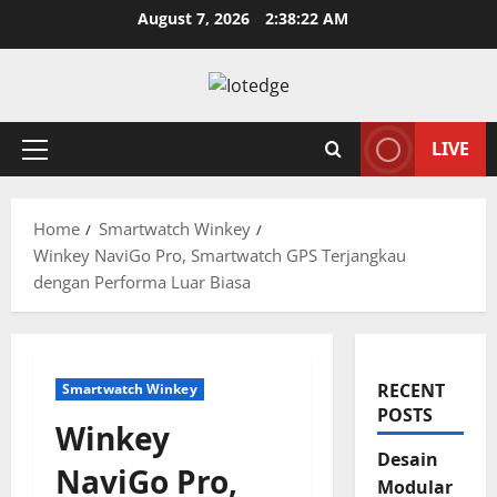
Skip
August 7, 2026
2:38:23 AM
to
content
LIVE
Primary
Menu
Home
Smartwatch Winkey
Winkey NaviGo Pro, Smartwatch GPS Terjangkau
dengan Performa Luar Biasa
RECENT
Smartwatch Winkey
POSTS
Winkey
Desain
NaviGo Pro,
Modular