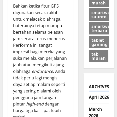
murah
Bahkan ketika fitur GPS
smartwatch
digunakan secara aktif
suunto
untuk melacak olahraga,
baterainya tetap mampu
smartwatch
terbaru
bertahan selama belasan
jam secara terus-menerus.
tablet
gaming
Performa ini sangat
impresif bagi mereka yang
tab
murah
suka melakukan perjalanan
jauh atau mengikuti ajang
olahraga
endurance
. Anda
tidak perlu lagi mengisi
daya setiap malam seperti
ARCHIVES
yang sering dialami oleh
April 2026
pengguna jam tangan
pintar
high-end
dengan
March
harga tiga kali lipat lebih
2026