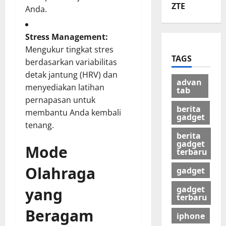
ZTE
Anda.
Stress Management:
Mengukur tingkat stres
TAGS
berdasarkan variabilitas
detak jantung (HRV) dan
advan
menyediakan latihan
tab
pernapasan untuk
berita
membantu Anda kembali
gadget
tenang.
berita
gadget
Mode
terbaru
Olahraga
gadget
gadget
yang
terbaru
Beragam
iphone