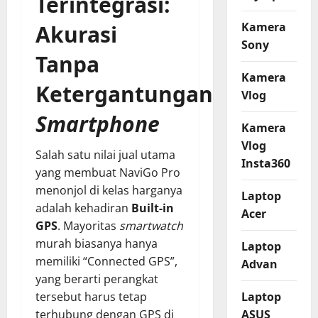
Terintegrasi:
Kamera
Akurasi
Sony
Tanpa
Kamera
Ketergantungan
Vlog
Smartphone
Kamera
Vlog
Salah satu nilai jual utama
Insta360
yang membuat NaviGo Pro
menonjol di kelas harganya
Laptop
adalah kehadiran
Built-in
Acer
GPS
. Mayoritas
smartwatch
murah biasanya hanya
Laptop
memiliki “Connected GPS”,
Advan
yang berarti perangkat
Laptop
tersebut harus tetap
ASUS
terhubung dengan GPS di