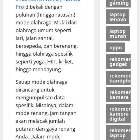
gaming
Pro
dibekali dengan
laptop
puluhan (hingga ratusan)
lenovo
mode olahraga. Mulai dari
olahraga umum seperti
laptop
murah
lari, jalan santai,
bersepeda, dan berenang,
oppo
hingga olahraga spesifik
rekomendas
seperti yoga, HIIT, kriket,
gadget
hingga mendayung.
rekomendas
handphone
Setiap mode olahraga
dirancang untuk
rekomendas
kamera
mengumpulkan data
spesifik. Misalnya, dalam
rekomendas
mode renang, jam tangan
kamera
digital
akan melacak jumlah
putaran dan gaya renang
rekomendas
laptop
Anda. Dalam mode