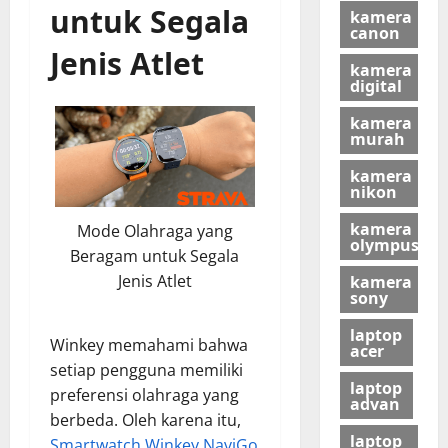
untuk Segala
kamera
canon
Jenis Atlet
kamera
digital
kamera
murah
kamera
nikon
kamera
Mode Olahraga yang
olympus
Beragam untuk Segala
Jenis Atlet
kamera
sony
laptop
Winkey memahami bahwa
acer
setiap pengguna memiliki
laptop
preferensi olahraga yang
advan
berbeda. Oleh karena itu,
laptop
Smartwatch Winkey NaviGo