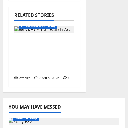
RELATED STORIES
Smartwatch Winkey
Review WINKEY
Smartwatch Ara,
Baterai Awet 35 Hari
dengan Harga 300
Ribuan!
iotedge
April 8, 2026
0
YOU MAY HAVE MISSED
Kamera Sony