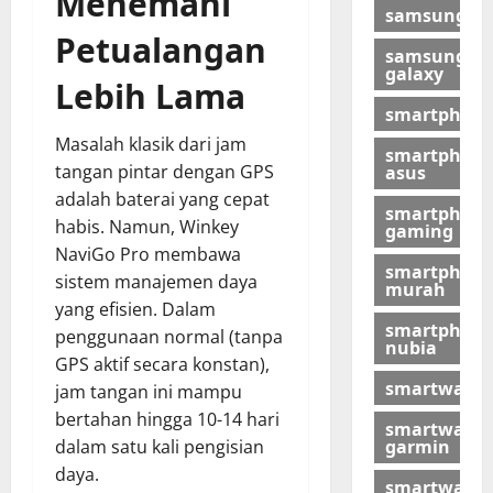
Menemani
samsung
Petualangan
samsung
galaxy
Lebih Lama
smartphon
Masalah klasik dari jam
smartphon
tangan pintar dengan GPS
asus
adalah baterai yang cepat
smartphon
habis. Namun, Winkey
gaming
NaviGo Pro membawa
smartphon
sistem manajemen daya
murah
yang efisien. Dalam
smartphon
penggunaan normal (tanpa
nubia
GPS aktif secara konstan),
smartwatch
jam tangan ini mampu
bertahan hingga 10-14 hari
smartwatch
garmin
dalam satu kali pengisian
daya.
smartwatch