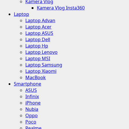
Kamera Vlog
Kamera Vlog Insta360
Laptop
Laptop Advan
Laptop Acer
Laptop ASUS
Laptop Dell
Laptop Hp
Laptop Lenovo
Laptop MSI
Laptop Samsung
Laptop Xiaomi
MacBook
Smartphone
ASUS
Infinix
iPhone
Nubia
Oppo
Poco
Realme