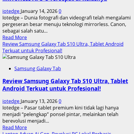
Level”
iotedge
January 14, 2026
0
dengan
Iotedge – Dunia fotografi dan videografi telah mengalami
Performa
pergeseran besar menuju teknologi mirrorless. Canon,
Spek
sebagai salah satu...
Dewa!
Read
Read More
more
Review Samsung Galaxy Tab S10 Ultra, Tablet Android
about
Terkuat untuk Profesional!
Menguji
Performa
Samsung Galaxy Tab
Canon
EOS
Review Samsung Galaxy Tab S10 Ultra, Tablet
R10,
Android Terkuat untuk Profesional!
Kamera
Mirrorless
iotedge
January 13, 2026
0
APS-
Iotedge – Pasar tablet premium kini tidak lagi hanya
C
menjadi “pelengkap” ponsel pintar, melainkan telah
Tercepat
berevolusi menjadi...
di
Read
Read More
Kelasnya
more