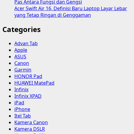
Pas Antara Fungsi dan Gengsi
Produktivitas
Acer Swift Air 16, Definisi Baru Laptop Layar Lebar
Masa
yang Tetap Ringan di Genggaman
Depan
Categories
Advan Tab
Apple
ASUS
Canon
Garmin
HONOR Pad
HUAWEI MatePad
Infinix
Infinix XPAD
iPad
iPhone
Itel Tab
Kamera Canon
Kamera DSLR