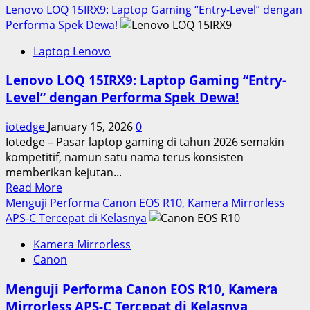
more
Lenovo LOQ 15IRX9: Laptop Gaming “Entry-Level” dengan
Ribuan!
about
Performa Spek Dewa!
Review
Laptop Lenovo
Ekspektasi
iPhone
Lenovo LOQ 15IRX9: Laptop Gaming “Entry-
17
Level” dengan Performa Spek Dewa!
Pro
Max,
iotedge
January 15, 2026
0
Kekuatan
Iotedge – Pasar laptop gaming di tahun 2026 semakin
Chip
kompetitif, namun satu nama terus konsisten
A19
memberikan kejutan...
Pro
Read
Read More
yang
more
Menguji Performa Canon EOS R10, Kamera Mirrorless
Tak
about
APS-C Tercepat di Kelasnya
Tertandingi
Lenovo
Kamera Mirrorless
LOQ
Canon
15IRX9:
Laptop
Menguji Performa Canon EOS R10, Kamera
Gaming
Mirrorless APS-C Tercepat di Kelasnya
“Entry-