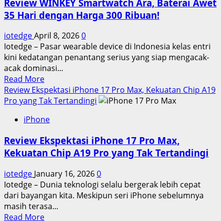
Review WINKEY Smartwatch Ara, Baterai Awet
35 Hari dengan Harga 300 Ribuan!
iotedge
April 8, 2026
0
Iotedge – Pasar wearable device di Indonesia kelas entri
kini kedatangan penantang serius yang siap mengacak-
acak dominasi...
Read
Read More
more
Review Ekspektasi iPhone 17 Pro Max, Kekuatan Chip A19
about
Pro yang Tak Tertandingi
Review
iPhone
WINKEY
Smartwatch
Review Ekspektasi iPhone 17 Pro Max,
Ara,
Kekuatan Chip A19 Pro yang Tak Tertandingi
Baterai
Awet
iotedge
January 16, 2026
0
35
Iotedge – Dunia teknologi selalu bergerak lebih cepat
Hari
dari bayangan kita. Meskipun seri iPhone sebelumnya
dengan
masih terasa...
Harga
Read
Read More
300