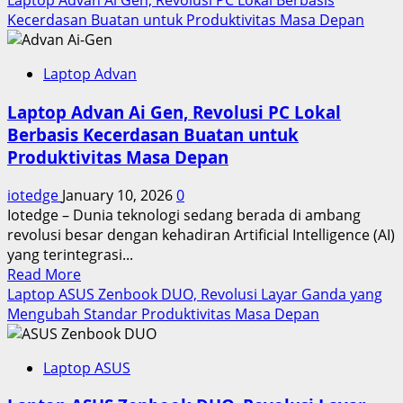
Laptop Advan Ai Gen, Revolusi PC Lokal Berbasis
about
Kecerdasan Buatan untuk Produktivitas Masa Depan
Review
Samsung
Laptop Advan
Galaxy
Tab
Laptop Advan Ai Gen, Revolusi PC Lokal
S10
Berbasis Kecerdasan Buatan untuk
Ultra,
Produktivitas Masa Depan
Tablet
Android
iotedge
January 10, 2026
0
Terkuat
Iotedge – Dunia teknologi sedang berada di ambang
untuk
revolusi besar dengan kehadiran Artificial Intelligence (AI)
Profesional!
yang terintegrasi...
Read
Read More
more
Laptop ASUS Zenbook DUO, Revolusi Layar Ganda yang
about
Mengubah Standar Produktivitas Masa Depan
Laptop
Advan
Laptop ASUS
Ai
Gen,