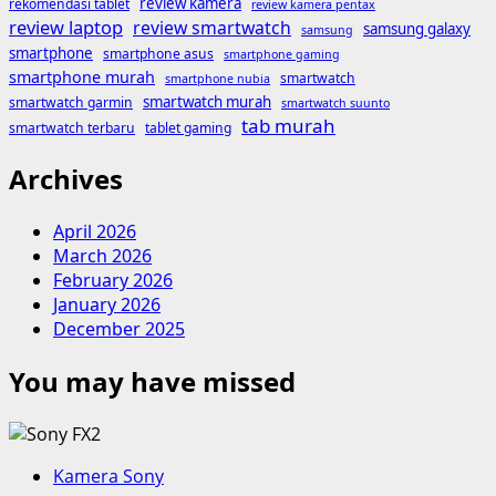
review kamera
rekomendasi tablet
review kamera pentax
review laptop
review smartwatch
samsung galaxy
samsung
smartphone
smartphone asus
smartphone gaming
smartphone murah
smartwatch
smartphone nubia
smartwatch murah
smartwatch garmin
smartwatch suunto
tab murah
smartwatch terbaru
tablet gaming
Archives
April 2026
March 2026
February 2026
January 2026
December 2025
You may have missed
Kamera Sony