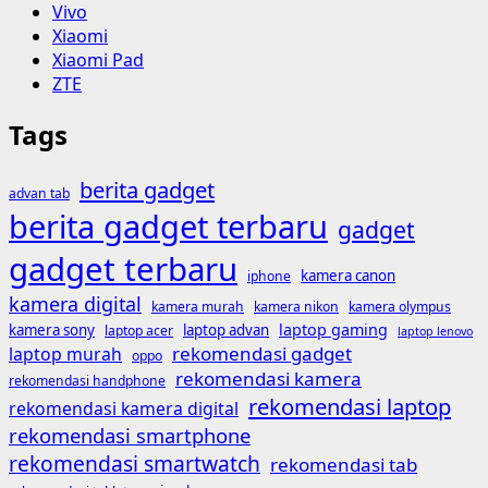
Vivo
Xiaomi
Xiaomi Pad
ZTE
Tags
berita gadget
advan tab
berita gadget terbaru
gadget
gadget terbaru
kamera canon
iphone
kamera digital
kamera murah
kamera nikon
kamera olympus
laptop gaming
kamera sony
laptop advan
laptop acer
laptop lenovo
rekomendasi gadget
laptop murah
oppo
rekomendasi kamera
rekomendasi handphone
rekomendasi laptop
rekomendasi kamera digital
rekomendasi smartphone
rekomendasi smartwatch
rekomendasi tab