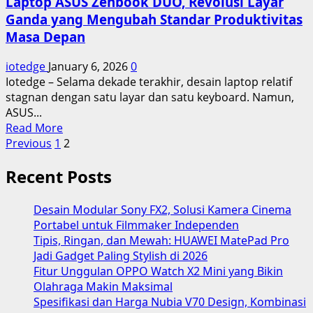
Laptop ASUS Zenbook DUO, Revolusi Layar
Revolusi
Ganda yang Mengubah Standar Produktivitas
PC
Masa Depan
Lokal
Berbasis
iotedge
January 6, 2026
0
Kecerdasan
Iotedge – Selama dekade terakhir, desain laptop relatif
Buatan
stagnan dengan satu layar dan satu keyboard. Namun,
untuk
ASUS...
Produktivitas
Read
Read More
Masa
Posts
more
Previous
1
2
Depan
about
pagination
Recent Posts
Laptop
ASUS
Zenbook
Desain Modular Sony FX2, Solusi Kamera Cinema
DUO,
Portabel untuk Filmmaker Independen
Revolusi
Tipis, Ringan, dan Mewah: HUAWEI MatePad Pro
Layar
Jadi Gadget Paling Stylish di 2026
Ganda
Fitur Unggulan OPPO Watch X2 Mini yang Bikin
yang
Olahraga Makin Maksimal
Mengubah
Spesifikasi dan Harga Nubia V70 Design, Kombinasi
Standar