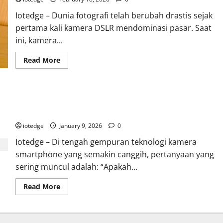
Iotedge – Dunia fotografi telah berubah drastis sejak
pertama kali kamera DSLR mendominasi pasar. Saat
ini, kamera...
Read
Read More
more
about
Canon
EOS
3000D:
Kamera Canon EOS 3000D, Pilihan Terbaik Fotografer Pemula
Kamera
DSLR
untuk Masuk ke Dunia Fotografi Profesional
Termurah,
Masih
iotedge
January 9, 2026
0
Layakkah
untuk
Iotedge – Di tengah gempuran teknologi kamera
Pemula?
smartphone yang semakin canggih, pertanyaan yang
sering muncul adalah: “Apakah...
Read
Read More
more
about
Kamera
Canon
EOS