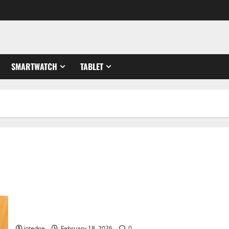
SMARTWATCH
TABLET
Canon EOS 3000D: Kamera DSLR Termurah, Masih Layakkah
untuk Pemula?
iotedge
February 18, 2026
0