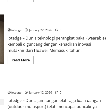
more
about
Review
COROS
PACE
HUAWEI WATCH Ultimate, Smartwatch Liquid Metal Pertama
3,
Smartwatch
yang Siap Menyelam 100 Meter
GPS
Paling
iotedge
January 22, 2026
0
Ringan
dengan
Iotedge – Dunia teknologi perangkat pakai (wearable)
Fitur
Pro
kembali diguncang dengan kehadiran inovasi
mutakhir dari Huawei. Memasuki tahun...
Read
Read More
more
about
HUAWEI
WATCH
Ultimate,
Review Garmin Fenix 8 Series, Smartwatch Multisport Paling
Smartwatch
Liquid
Tangguh dengan Layar AMOLED!
Metal
Pertama
iotedge
January 12, 2026
0
yang
Siap
Iotedge – Dunia jam tangan olahraga luar ruangan
Menyelam
100
(outdoor multisport) telah mencapai puncaknya
Meter