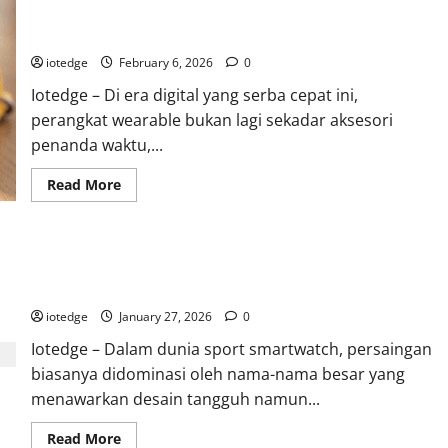
Realme Watch 5, Smartwatch Layar AMOLED Besar dengan
Fitur Kesehatan AI Terbaru!
iotedge
February 6, 2026
0
Iotedge – Di era digital yang serba cepat ini,
perangkat wearable bukan lagi sekadar aksesori
penanda waktu,...
Read
Read More
more
about
Realme
Watch
5,
Review COROS PACE 3, Smartwatch GPS Paling Ringan dengan
Smartwatch
Layar
Fitur Pro
AMOLED
Besar
iotedge
January 27, 2026
0
dengan
Fitur
Iotedge – Dalam dunia sport smartwatch, persaingan
Kesehatan
AI
biasanya didominasi oleh nama-nama besar yang
Terbaru!
menawarkan desain tangguh namun...
Read
Read More