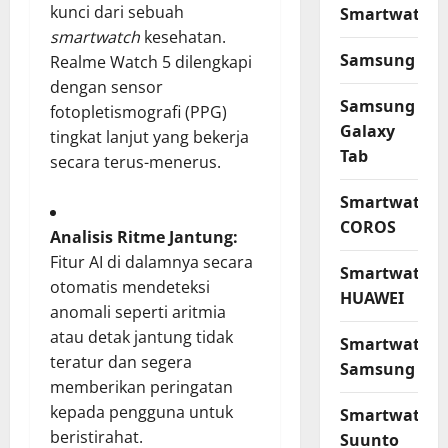
kunci dari sebuah
Smartwatch
smartwatch
kesehatan.
Samsung
Realme Watch 5 dilengkapi
dengan sensor
Samsung
fotopletismografi (PPG)
Galaxy
tingkat lanjut yang bekerja
Tab
secara terus-menerus.
Smartwatch
COROS
Analisis Ritme Jantung:
Fitur AI di dalamnya secara
Smartwatch
otomatis mendeteksi
HUAWEI
anomali seperti aritmia
atau detak jantung tidak
Smartwatch
teratur dan segera
Samsung
memberikan peringatan
kepada pengguna untuk
Smartwatch
beristirahat.
Suunto