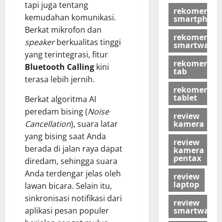
tapi juga tentang
rekomendas
kemudahan komunikasi.
smartphon
Berkat mikrofon dan
rekomendas
speaker
berkualitas tinggi
smartwatch
yang terintegrasi, fitur
rekomendas
Bluetooth Calling
kini
tab
terasa lebih jernih.
rekomendas
tablet
Berkat algoritma AI
peredam bising (
Noise
review
kamera
Cancellation
), suara latar
yang bising saat Anda
review
berada di jalan raya dapat
kamera
pentax
diredam, sehingga suara
Anda terdengar jelas oleh
review
laptop
lawan bicara. Selain itu,
sinkronisasi notifikasi dari
review
smartwatch
aplikasi pesan populer