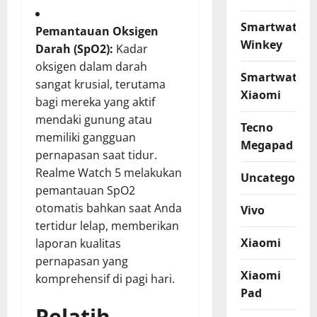
Smartwatch
Pemantauan Oksigen
Winkey
Darah (SpO2):
Kadar
oksigen dalam darah
Smartwatch
sangat krusial, terutama
Xiaomi
bagi mereka yang aktif
mendaki gunung atau
Tecno
memiliki gangguan
Megapad
pernapasan saat tidur.
Realme Watch 5 melakukan
Uncategorize
pemantauan SpO2
otomatis bahkan saat Anda
Vivo
tertidur lelap, memberikan
Xiaomi
laporan kualitas
pernapasan yang
Xiaomi
komprehensif di pagi hari.
Pad
Pelatih