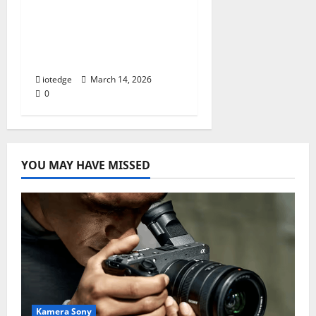
S2, Teman Olahraga
Tangguh dengan Fitur
Pemantau Kesehatan
Lengkap
iotedge
March 14, 2026
0
YOU MAY HAVE MISSED
Kamera Sony