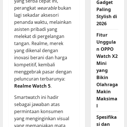
yang serba cepat ini,
Gadget
perangkat
wearable
bukan
Paling
lagi sekadar aksesori
Stylish di
penanda waktu, melainkan
2026
asisten pribadi yang
Fitur
melekat di pergelangan
Unggula
tangan. Realme, merek
n OPPO
yang dikenal dengan
Watch X2
inovasi berani dan harga
Mini
kompetitif, kembali
yang
menggebrak pasar dengan
Bikin
peluncuran terbarunya:
Olahraga
Realme Watch 5
.
Makin
Smartwatch ini hadir
Maksima
sebagai jawaban atas
l
permintaan konsumen
Spesifika
yang menginginkan visual
si dan
yang memanjakan mata