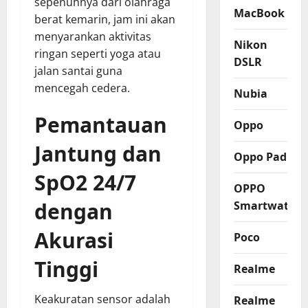
sepenuhnya dari olahraga
MacBook
berat kemarin, jam ini akan
menyarankan aktivitas
Nikon
ringan seperti yoga atau
DSLR
jalan santai guna
mencegah cedera.
Nubia
Pemantauan
Oppo
Jantung dan
Oppo Pad
SpO2 24/7
OPPO
dengan
Smartwatch
Akurasi
Poco
Tinggi
Realme
Keakuratan sensor adalah
Realme