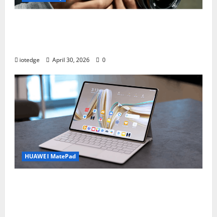
Desain Modular Sony FX2, Solusi Kamera
Cinema Portabel untuk Filmmaker
Independen
iotedge
April 30, 2026
0
HUAWEI MatePad
Tipis, Ringan, dan Mewah: HUAWEI
MatePad Pro Jadi Gadget Paling Stylish di
2026