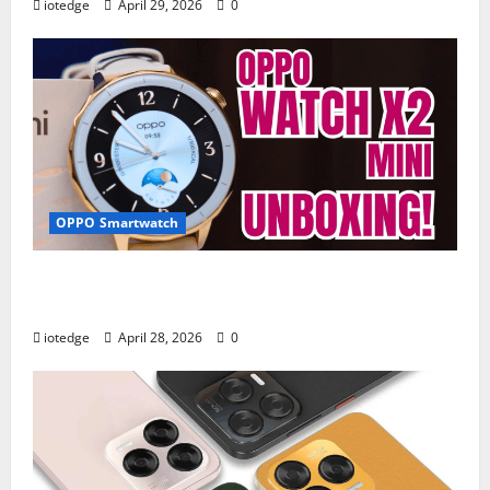
iotedge
April 29, 2026
0
OPPO Smartwatch
Fitur Unggulan OPPO Watch X2 Mini yang
Bikin Olahraga Makin Maksimal
iotedge
April 28, 2026
0