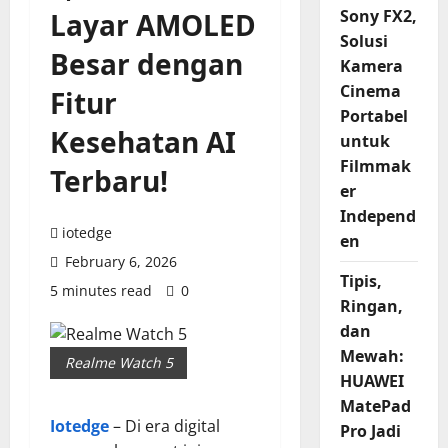
Sony FX2,
Layar AMOLED
Solusi
Besar dengan
Kamera
Cinema
Fitur
Portabel
Kesehatan AI
untuk
Filmmak
Terbaru!
er
Independ
iotedge
en
February 6, 2026
Tipis,
5 minutes read
0
Ringan,
dan
Mewah:
Realme Watch 5
HUAWEI
MatePad
Iotedge
– Di era digital
Pro Jadi