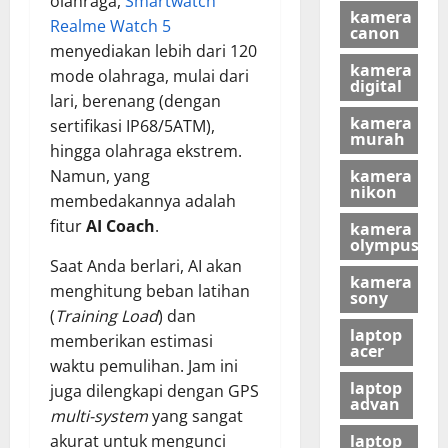
olahraga,
Smartwatch
kamera
Realme Watch 5
canon
menyediakan lebih dari 120
kamera
mode olahraga, mulai dari
digital
lari, berenang (dengan
kamera
sertifikasi IP68/5ATM),
murah
hingga olahraga ekstrem.
kamera
Namun, yang
nikon
membedakannya adalah
fitur
AI Coach
.
kamera
olympus
Saat Anda berlari, AI akan
kamera
menghitung beban latihan
sony
(
Training Load
) dan
laptop
memberikan estimasi
acer
waktu pemulihan. Jam ini
laptop
juga dilengkapi dengan GPS
advan
multi-system
yang sangat
laptop
akurat untuk mengunci