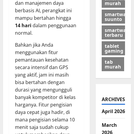
dan manajemen daya
murah
berbasis AI, perangkat ini
smartwatch
mampu bertahan hingga
suunto
14 hari
dalam penggunaan
smartwatch
normal.
terbaru
Bahkan jika Anda
tablet
gaming
menggunakan fitur
pemantauan kesehatan
tab
murah
secara intensif dan GPS
yang aktif, jam ini masih
bisa bertahan dengan
durasi yang mengungguli
banyak kompetitor di kelas
ARCHIVES
harganya. Fitur pengisian
April 2026
daya cepat juga hadir, di
mana pengisian selama 10
March
menit saja sudah cukup
2026