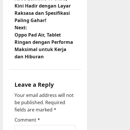
o
Kini Hadir dengan Layar
Raksasa dan Spesifikasi
s
Paling Gahar!
t
Next:
Oppo Pad Air, Tablet
n
Ringan dengan Performa
Maksimal untuk Kerja
a
dan Hiburan
v
i
Leave a Reply
g
Your email address will not
a
be published.
Required
fields are marked
*
t
Comment
*
i