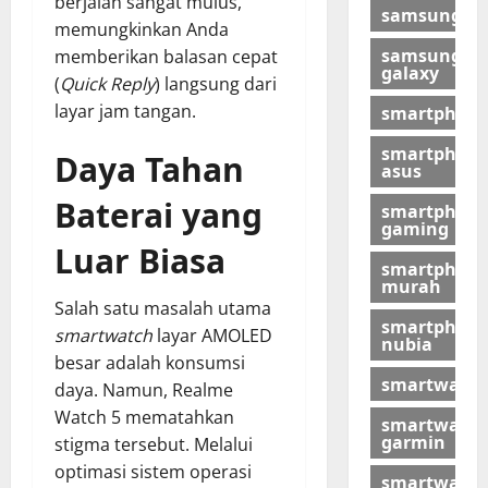
berjalan sangat mulus,
samsung
memungkinkan Anda
samsung
memberikan balasan cepat
galaxy
(
Quick Reply
) langsung dari
layar jam tangan.
smartphon
smartphon
Daya Tahan
asus
Baterai yang
smartphon
gaming
Luar Biasa
smartphon
murah
Salah satu masalah utama
smartphon
smartwatch
layar AMOLED
nubia
besar adalah konsumsi
smartwatch
daya. Namun, Realme
Watch 5 mematahkan
smartwatch
garmin
stigma tersebut. Melalui
optimasi sistem operasi
smartwatch