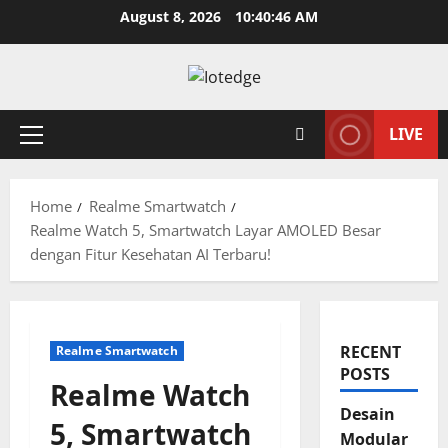
Skip
August 8, 2026
10:40:47 AM
to
content
LIVE
Primary
Menu
Home
Realme Smartwatch
Realme Watch 5, Smartwatch Layar AMOLED Besar
dengan Fitur Kesehatan AI Terbaru!
RECENT
Realme Smartwatch
POSTS
Realme Watch
Desain
5, Smartwatch
Modular