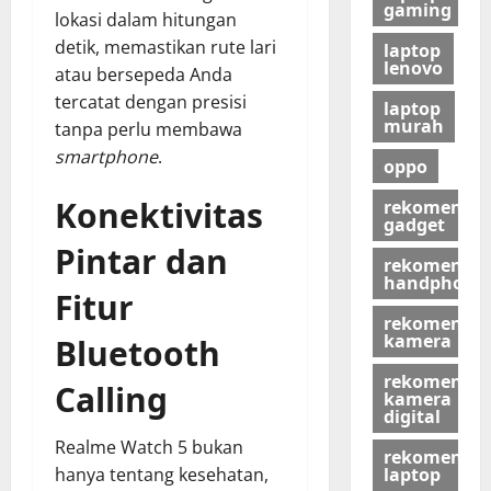
gaming
lokasi dalam hitungan
detik, memastikan rute lari
laptop
lenovo
atau bersepeda Anda
tercatat dengan presisi
laptop
murah
tanpa perlu membawa
smartphone
.
oppo
Konektivitas
rekomendas
gadget
Pintar dan
rekomendas
handphone
Fitur
rekomendas
kamera
Bluetooth
rekomendas
Calling
kamera
digital
Realme Watch 5 bukan
rekomendas
laptop
hanya tentang kesehatan,