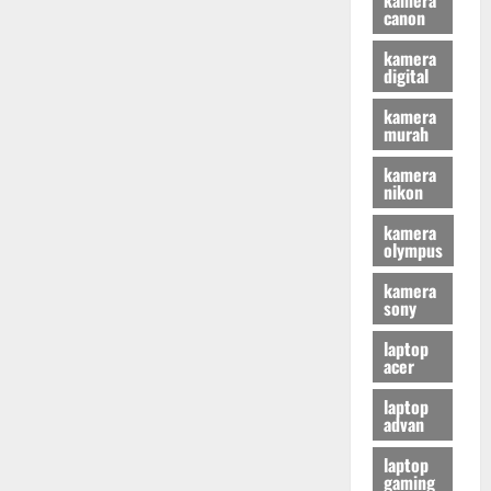
canon
kamera
digital
kamera
murah
kamera
nikon
kamera
olympus
kamera
sony
laptop
acer
laptop
advan
laptop
gaming