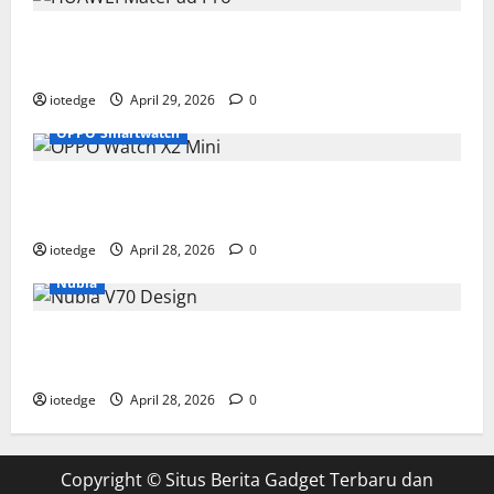
Tipis, Ringan, dan Mewah: HUAWEI MatePad Pro Jadi
Gadget Paling Stylish di 2026
iotedge
April 29, 2026
0
OPPO Smartwatch
Fitur Unggulan OPPO Watch X2 Mini yang Bikin
Olahraga Makin Maksimal
iotedge
April 28, 2026
0
Nubia
Spesifikasi dan Harga Nubia V70 Design, Kombinasi
Pas Antara Fungsi dan Gengsi
iotedge
April 28, 2026
0
Copyright ©
Situs Berita Gadget Terbaru dan