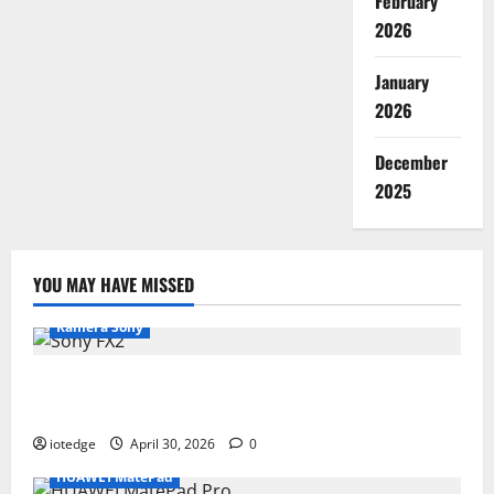
February
2026
January
2026
December
2025
YOU MAY HAVE MISSED
Kamera Sony
Desain Modular Sony FX2, Solusi Kamera Cinema
Portabel untuk Filmmaker Independen
iotedge
April 30, 2026
0
HUAWEI MatePad