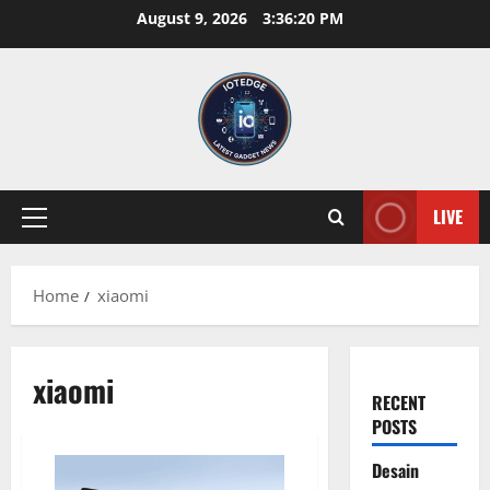
Skip
August 9, 2026
3:36:20 PM
to
content
LIVE
Primary
Menu
Home
xiaomi
xiaomi
RECENT
POSTS
Desain