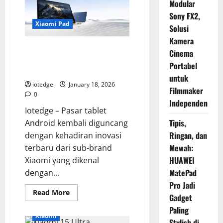
Modular
Sony FX2,
Xiaomi Pad
Solusi
Kamera
Xiaomi POCO Pad M1, Tablet
Cinema
Gaming Terbaru yang Siap Libas
Portabel
Game Berat!
untuk
iotedge
January 18, 2026
Filmmaker
0
Independen
Iotedge – Pasar tablet
Tipis,
Android kembali diguncang
Ringan, dan
dengan kehadiran inovasi
Mewah:
terbaru dari sub-brand
HUAWEI
Xiaomi yang dikenal
MatePad
dengan...
Pro Jadi
Read
Read More
Gadget
more
about
Paling
Xiaomi
Xiaomi
POCO
Stylish di