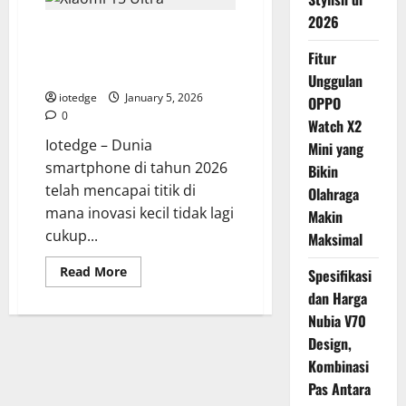
Pad
M1,
2026
Xiaomi 15 Ultra, Revolusi
Tablet
Gaming
Fotografi Mobile dan Standar
Fitur
Terbaru
yang
Baru Performa Flagship 2026
Unggulan
Siap
Libas
iotedge
January 5, 2026
OPPO
Game
0
Berat!
Watch X2
Iotedge – Dunia
Mini yang
smartphone di tahun 2026
Bikin
telah mencapai titik di
Olahraga
mana inovasi kecil tidak lagi
Makin
cukup...
Maksimal
Read
Read More
Spesifikasi
more
about
dan Harga
Xiaomi
Nubia V70
15
Ultra,
Design,
Revolusi
Fotografi
Kombinasi
Mobile
dan
Pas Antara
Standar