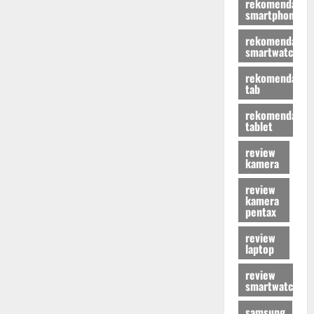
rekomendasi
smartphone
rekomendasi
smartwatch
rekomendasi
tab
rekomendasi
tablet
review
kamera
review
kamera
pentax
review
laptop
review
smartwatch
samsung