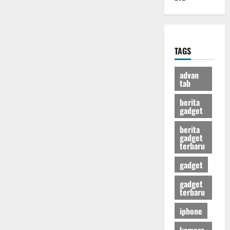
TAGS
advan
tab
berita
gadget
berita
gadget
terbaru
gadget
gadget
terbaru
iphone
kamera