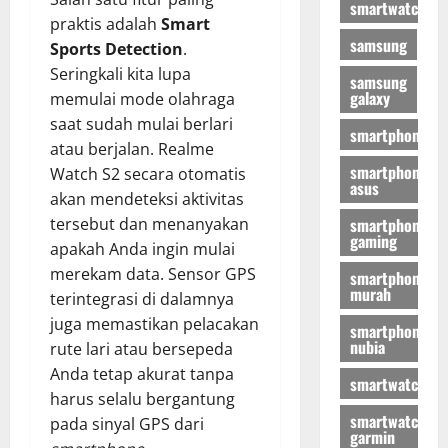
smartwatch
praktis adalah
Smart
samsung
Sports Detection
.
Seringkali kita lupa
samsung
galaxy
memulai mode olahraga
saat sudah mulai berlari
smartphone
atau berjalan. Realme
smartphone
Watch S2 secara otomatis
asus
akan mendeteksi aktivitas
smartphone
tersebut dan menanyakan
gaming
apakah Anda ingin mulai
merekam data. Sensor GPS
smartphone
murah
terintegrasi di dalamnya
juga memastikan pelacakan
smartphone
nubia
rute lari atau bersepeda
Anda tetap akurat tanpa
smartwatch
harus selalu bergantung
smartwatch
pada sinyal GPS dari
garmin