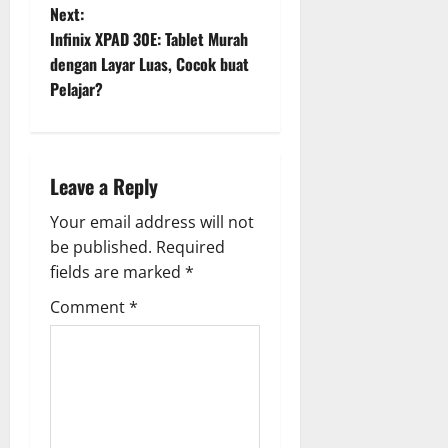
t
Next:
Infinix XPAD 30E: Tablet Murah
n
dengan Layar Luas, Cocok buat
Pelajar?
a
v
i
Leave a Reply
g
Your email address will not
be published.
Required
a
fields are marked
*
t
Comment
*
i
o
n