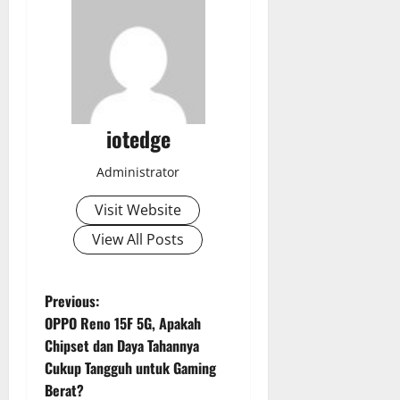
iotedge
Administrator
Visit Website
View All Posts
P
Previous:
OPPO Reno 15F 5G, Apakah
o
Chipset dan Daya Tahannya
Cukup Tangguh untuk Gaming
s
Berat?