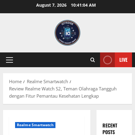
Skip
August 7, 2026
10:41:05 AM
to
content
LIVE
Primary
Menu
Home
Realme Smartwatch
Review Realme Watch S2, Teman Olahraga Tangguh
dengan Fitur Pemantau Kesehatan Lengkap
RECENT
Realme Smartwatch
POSTS