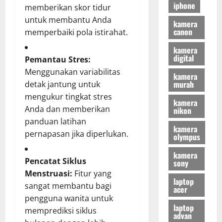
iphone
memberikan skor tidur
untuk membantu Anda
kamera
canon
memperbaiki pola istirahat.
kamera
digital
Pemantau Stres:
Menggunakan variabilitas
kamera
murah
detak jantung untuk
mengukur tingkat stres
kamera
Anda dan memberikan
nikon
panduan latihan
kamera
pernapasan jika diperlukan.
olympus
kamera
Pencatat Siklus
sony
Menstruasi:
Fitur yang
laptop
sangat membantu bagi
acer
pengguna wanita untuk
laptop
memprediksi siklus
advan