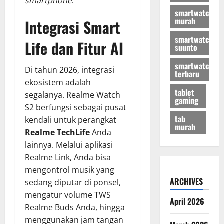
smartphone
.
smartwatch
murah
Integrasi Smart
smartwatch
Life dan Fitur AI
suunto
smartwatch
Di tahun 2026, integrasi
terbaru
ekosistem adalah
tablet
segalanya. Realme Watch
gaming
S2 berfungsi sebagai pusat
tab
kendali untuk perangkat
murah
Realme TechLife
Anda
lainnya. Melalui aplikasi
Realme Link, Anda bisa
mengontrol musik yang
ARCHIVES
sedang diputar di ponsel,
mengatur volume TWS
April 2026
Realme Buds Anda, hingga
menggunakan jam tangan