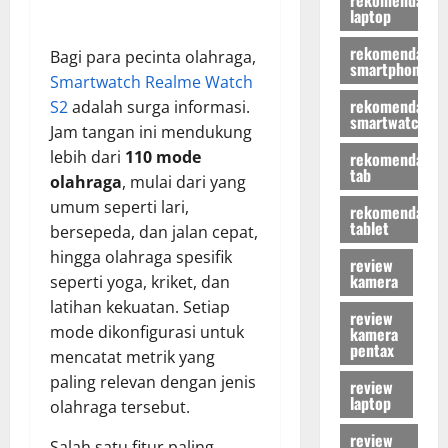
laptop
rekomendasi
Bagi para pecinta olahraga,
smartphone
Smartwatch Realme Watch
rekomendasi
S2
adalah surga informasi.
smartwatch
Jam tangan ini mendukung
lebih dari
110 mode
rekomendasi
tab
olahraga
, mulai dari yang
umum seperti lari,
rekomendasi
tablet
bersepeda, dan jalan cepat,
hingga olahraga spesifik
review
kamera
seperti yoga, kriket, dan
latihan kekuatan. Setiap
review
mode dikonfigurasi untuk
kamera
pentax
mencatat metrik yang
paling relevan dengan jenis
review
laptop
olahraga tersebut.
review
Salah satu fitur paling