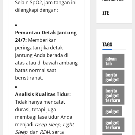
Selain SpO2, jam tangan ini
dilengkapi dengan:
ZTE
Pemantau Detak Jantung
24/7:
Memberikan
TAGS
peringatan jika detak
jantung Anda berada di
advan
atas atau di bawah ambang
tab
batas normal saat
berita
beristirahat.
gadget
berita
Analisis Kualitas Tidur:
gadget
terbaru
Tidak hanya mencatat
durasi, tetapi juga
gadget
membagi fase tidur Anda
gadget
menjadi
Deep Sleep
,
Light
terbaru
Sleep
, dan
REM
, serta