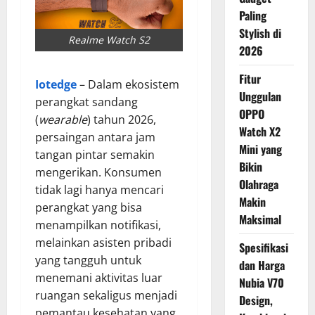
Paling
Stylish di
Realme Watch S2
2026
Fitur
Iotedge
– Dalam ekosistem
Unggulan
perangkat sandang
OPPO
(
wearable
) tahun 2026,
Watch X2
persaingan antara jam
Mini yang
tangan pintar semakin
Bikin
mengerikan. Konsumen
Olahraga
tidak lagi hanya mencari
Makin
perangkat yang bisa
Maksimal
menampilkan notifikasi,
melainkan asisten pribadi
Spesifikasi
yang tangguh untuk
dan Harga
menemani aktivitas luar
Nubia V70
ruangan sekaligus menjadi
Design,
pemantau kesehatan yang