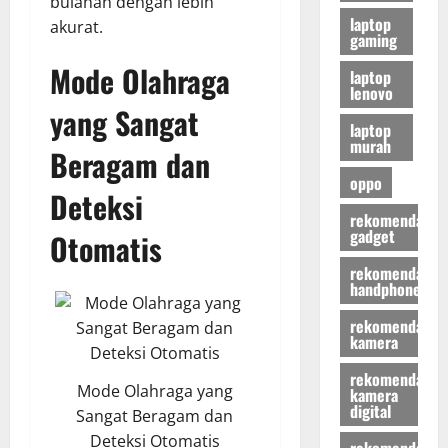
bulanan dengan lebih
laptop
akurat.
gaming
Mode Olahraga
laptop
lenovo
yang Sangat
laptop
murah
Beragam dan
oppo
Deteksi
rekomendasi
gadget
Otomatis
rekomendasi
handphone
rekomendasi
kamera
rekomendasi
Mode Olahraga yang
kamera
digital
Sangat Beragam dan
Deteksi Otomatis
rekomendasi