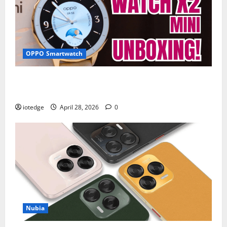
OPPO Smartwatch
Fitur Unggulan OPPO Watch X2 Mini yang Bikin
Olahraga Makin Maksimal
iotedge
April 28, 2026
0
Nubia