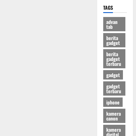
TAGS
advan
tab
berita
gadget
berita
gadget
terbaru
gadget
gadget
terbaru
iphone
kamera
canon
kamera
digital