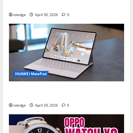
Portabel untuk Filmmaker Independen
iotedge
April 30, 2026
0
HUAWEI MatePad
Tipis, Ringan, dan Mewah: HUAWEI MatePad Pro Jadi
Gadget Paling Stylish di 2026
iotedge
April 29, 2026
0