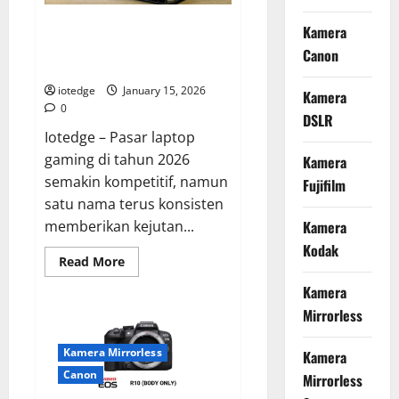
A19
Pro
Lenovo LOQ 15IRX9: Laptop
Kamera
yang
Tak
Gaming “Entry-Level” dengan
Canon
Tertandingi
Performa Spek Dewa!
iotedge
January 15, 2026
Kamera
0
DSLR
Iotedge – Pasar laptop
gaming di tahun 2026
Kamera
semakin kompetitif, namun
Fujifilm
satu nama terus konsisten
memberikan kejutan...
Kamera
Kodak
Read
Read More
more
about
Kamera
Lenovo
LOQ
Mirrorless
15IRX9:
Laptop
Gaming
Kamera Mirrorless
Kamera
“Entry-
Level”
Canon
Mirrorless
dengan
Performa