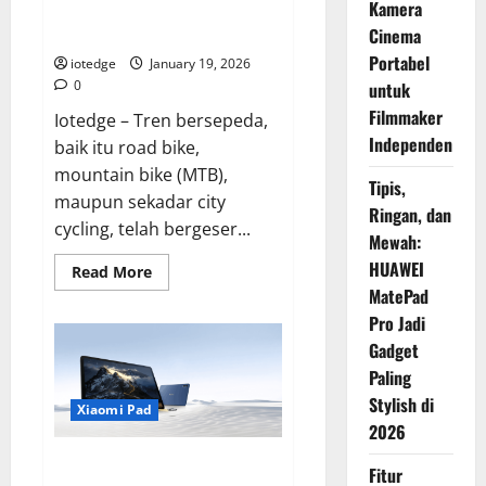
Kamera
Terbaik untuk Gayamu
Bersepeda
Cinema
Portabel
iotedge
January 19, 2026
0
untuk
Filmmaker
Iotedge – Tren bersepeda,
Independen
baik itu road bike,
mountain bike (MTB),
Tipis,
maupun sekadar city
Ringan, dan
cycling, telah bergeser...
Mewah:
HUAWEI
Read
Read More
more
MatePad
about
Insta360
Pro Jadi
GO
Ultra
Gadget
Premium
Paling
Cycling
Bundle,
Stylish di
Kamera
Xiaomi Pad
Vlog
2026
Terbaik
untuk
Xiaomi POCO Pad M1, Tablet
Gayamu
Fitur
Bersepeda