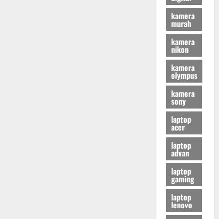
kamera
murah
kamera
nikon
kamera
olympus
kamera
sony
laptop
acer
laptop
advan
laptop
gaming
laptop
lenovo