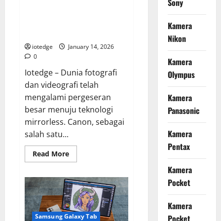
Sony
Spek
Menguji Performa Canon EOS
Dewa!
R10, Kamera Mirrorless APS-C
Kamera
Tercepat di Kelasnya
Nikon
iotedge
January 14, 2026
0
Kamera
Iotedge – Dunia fotografi
Olympus
dan videografi telah
mengalami pergeseran
Kamera
besar menuju teknologi
Panasonic
mirrorless. Canon, sebagai
Kamera
salah satu...
Pentax
Read
Read More
more
about
Kamera
Menguji
Performa
Pocket
Canon
EOS
R10,
Kamera
Kamera
Mirrorless
Samsung Galaxy Tab
Pocket