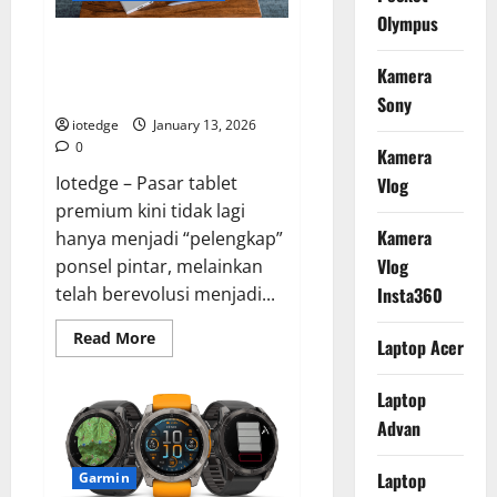
APS-
C
Olympus
Tercepat
Review Samsung Galaxy Tab S10
di
Kelasnya
Ultra, Tablet Android Terkuat
Kamera
untuk Profesional!
Sony
iotedge
January 13, 2026
0
Kamera
Iotedge – Pasar tablet
Vlog
premium kini tidak lagi
Kamera
hanya menjadi “pelengkap”
Vlog
ponsel pintar, melainkan
telah berevolusi menjadi...
Insta360
Read
Read More
Laptop Acer
more
about
Review
Laptop
Samsung
Galaxy
Advan
Tab
S10
Ultra,
Tablet
Laptop
Garmin
Android