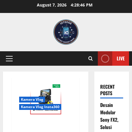
Skip
August 7, 2026
4:28:47 PM
to
content
LIVE
Primary
Menu
RECENT
POSTS
Kamera Vlog
Desain
Kamera Vlog Insta360
Modular
Sony FX2,
Insta360 GO Ultra Premium
Solusi
Cycling Bundle, Kamera Vlog