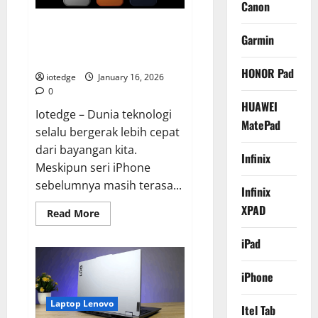
Canon
AI
dan
Review Ekspektasi iPhone 17
Performa
Garmin
Chipset
Pro Max, Kekuatan Chip A19 Pro
3nm
yang Tak Tertandingi
HONOR Pad
iotedge
January 16, 2026
0
HUAWEI
Iotedge – Dunia teknologi
MatePad
selalu bergerak lebih cepat
dari bayangan kita.
Infinix
Meskipun seri iPhone
sebelumnya masih terasa...
Infinix
XPAD
Read
Read More
more
about
iPad
Review
Ekspektasi
iPhone
17
iPhone
Pro
Max,
Kekuatan
Laptop Lenovo
Itel Tab
Chip