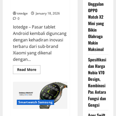
Gaming Terbaru yang Siap Libas
Unggulan
Game Berat!
OPPO
iotedge
January 18, 2026
Watch X2
0
Mini yang
Iotedge – Pasar tablet
Bikin
Android kembali diguncang
Olahraga
dengan kehadiran inovasi
Makin
terbaru dari sub-brand
Maksimal
Xiaomi yang dikenal
dengan...
Spesifikasi
dan Harga
Read
Read More
Nubia V70
more
about
Design,
Xiaomi
POCO
Kombinasi
Pad
M1,
Pas Antara
Tablet
Fungsi dan
Gaming
Terbaru
Smartwatch Samsung
Gengsi
yang
Siap
Libas
Acer Swift
Samsung Galaxy Watch 7,