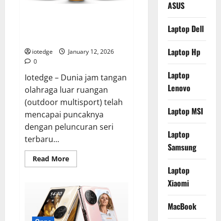
ASUS
Terkuat
untuk
Review Garmin Fenix 8 Series,
Profesional!
Smartwatch Multisport Paling
Laptop Dell
Tangguh dengan Layar AMOLED!
Laptop Hp
iotedge
January 12, 2026
0
Laptop
Iotedge – Dunia jam tangan
Lenovo
olahraga luar ruangan
(outdoor multisport) telah
Laptop MSI
mencapai puncaknya
dengan peluncuran seri
Laptop
terbaru...
Samsung
Read
Read More
more
Laptop
about
Review
Xiaomi
Garmin
Fenix
8
MacBook
Series,
Smartwatch
Multisport