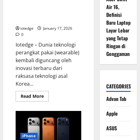
Game
Berat!
Smartwatch Pertama dengan
Air 16,
Galaxy AI dan Performa Chipset
Definisi
3nm
Baru Laptop
iotedge
January 17, 2026
Layar Lebar
0
yang Tetap
Iotedge – Dunia teknologi
Ringan di
perangkat pakai (wearable)
Genggaman
kembali diguncang oleh
inovasi terbaru dari
raksasa teknologi asal
Korea...
CATEGORIES
Read
Read More
Advan Tab
more
about
Samsung
Apple
Galaxy
Watch
7,
Smartwatch
ASUS
Pertama
dengan
iPhone
Galaxy