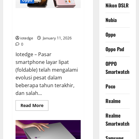
Oppo
Paling
Nikon DSLR
Tangguh
dengan
OPPO Find N5: Bocoran
Layar
Nubia
AMOLED!
Spesifikasi, Desain Ultra-Tipis,
dan Revolusi Layar Lipat 2026
Oppo
iotedge
January 11, 2026
0
Oppo Pad
Iotedge – Pasar
smartphone layar lipat
OPPO
(foldable) telah mengalami
Smartwatch
evolusi pesat dalam
beberapa tahun terakhir,
Poco
dan salah...
Realme
Read
Read More
more
about
Realme
OPPO
Find
Smartwatch
N5:
Bocoran
Spesifikasi,
Samsung