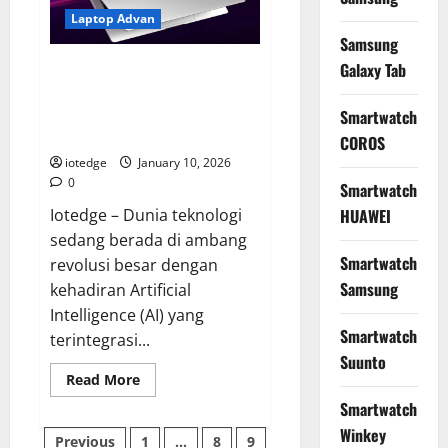
Desain
Ultra-
Laptop Advan
Tipis,
Samsung
dan
Revolusi
Laptop Advan Ai Gen, Revolusi
Galaxy Tab
Layar
Lipat
PC Lokal Berbasis Kecerdasan
2026
Buatan untuk Produktivitas
Smartwatch
Masa Depan
COROS
iotedge
January 10, 2026
0
Smartwatch
Iotedge – Dunia teknologi
HUAWEI
sedang berada di ambang
Smartwatch
revolusi besar dengan
Samsung
kehadiran Artificial
Intelligence (AI) yang
Smartwatch
terintegrasi...
Suunto
Read
Read More
more
about
Smartwatch
Laptop
Winkey
Posts
Advan
Previous
1
…
8
9