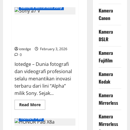
about
Review
Kamera Mirrorless Sony
MSI
Kamera
Titan
Canon
18
Sony a7 V, Kamera Hybrid
HX
Dragon
Impian dengan Autofokus AI
Edition,
Kamera
Laptop
dan Rekaman Video 4K 60p
Gaming
DSLR
Tanpa Crop
Paling
Powerfull
iotedge
February 3, 2026
di
Kamera
Dunia
0
Saat
Fujifilm
Ini!
Iotedge – Dunia fotografi
dan videografi profesional
Kamera
selalu menantikan inovasi
Kodak
terbaru dari lini “Alpha”
milik Sony. Sejak...
Kamera
Mirrorless
Read
Read More
more
about
Kamera
Sony
HONOR Pad
a7
Mirrorless
V,
Kamera