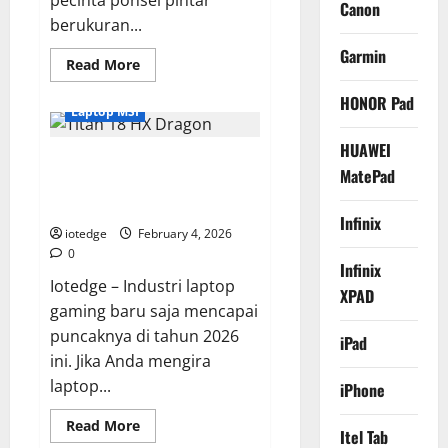
Canon
berukuran...
Garmin
Read
Read More
more
about
HONOR Pad
ASUS
Laptop MSI
Zenfone
11
Ultra,
HUAWEI
Review MSI Titan 18 HX Dragon
Kini
MatePad
Hadir
Edition, Laptop Gaming Paling
dengan
Layar
Powerfull di Dunia Saat Ini!
Raksasa
Infinix
dan
iotedge
February 4, 2026
Spesifikasi
0
Paling
Infinix
Gahar!
Iotedge – Industri laptop
XPAD
gaming baru saja mencapai
puncaknya di tahun 2026
iPad
ini. Jika Anda mengira
laptop...
iPhone
Read
Read More
Itel Tab
more
Kamera Mirrorless