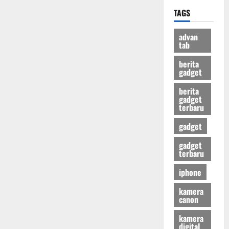
TAGS
advan
tab
berita
gadget
berita
gadget
terbaru
gadget
gadget
terbaru
iphone
kamera
canon
kamera
digital