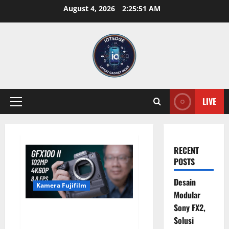
Skip
August 4, 2026
2:25:52 AM
to
content
LIVE
Primary
Menu
RECENT
POSTS
Desain
Kamera Fujifilm
Modular
Sony FX2,
Fujifilm GFX100 II,
Solusi
Mendefinisikan Ulang Batasan