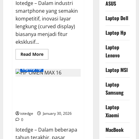
Iotedge – Dalam industri
ASUS
smartphone yang semakin
Laptop Dell
kompetitif, inovasi layar
lengkung (curved display)
Laptop Hp
biasanya menjadi fitur
eksklusif...
Laptop
Read
Read More
Lenovo
more
about
Review
Laptop Hp
Laptop MSI
Infinix
Note
Edge,
Laptop
Review HP OMEN MAX 16,
Smartphone
Layar
Laptop Gaming Monster dengan
Samsung
Lengkung
Termurah
Performa Maksimal dan Layar
dengan
Memukau
Spek
Laptop
Dewa?
iotedge
January 30, 2026
Xiaomi
0
MacBook
Iotedge – Dalam beberapa
tahun terakhir, pasar