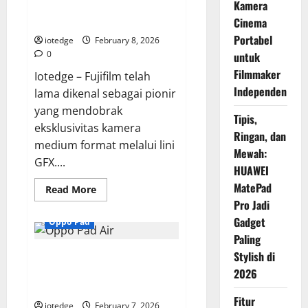
Kamera
Kecepatan di Kamera Medium
Format
Cinema
Portabel
iotedge
February 8, 2026
0
untuk
Filmmaker
Iotedge – Fujifilm telah
Independen
lama dikenal sebagai pionir
yang mendobrak
Tipis,
eksklusivitas kamera
Ringan, dan
medium format melalui lini
Mewah:
GFX....
HUAWEI
MatePad
Read
Read More
more
Pro Jadi
about
Fujifilm
Gadget
Oppo Pad
GFX100
II,
Paling
Mendefinisikan
Stylish di
Oppo Pad Air, Tablet Ringan
Ulang
Batasan
dengan Performa Maksimal
2026
Kecepatan
di
untuk Kerja dan Hiburan
Kamera
Fitur
Medium
iotedge
February 7, 2026