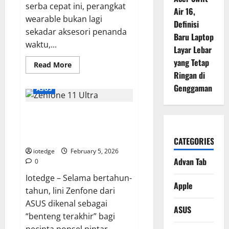
serba cepat ini, perangkat
Air 16,
wearable bukan lagi
Definisi
sekadar aksesori penanda
Baru Laptop
waktu,...
Layar Lebar
yang Tetap
Read
Read More
more
Ringan di
about
Realme
Genggaman
ASUS
Watch
5,
Smartwatch
ASUS Zenfone 11 Ultra, Kini
Layar
AMOLED
Hadir dengan Layar Raksasa dan
Besar
dengan
Spesifikasi Paling Gahar!
CATEGORIES
Fitur
Kesehatan
iotedge
February 5, 2026
AI
Advan Tab
0
Terbaru!
Iotedge – Selama bertahun-
Apple
tahun, lini Zenfone dari
ASUS dikenal sebagai
ASUS
“benteng terakhir” bagi
pecinta ponsel pintar