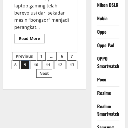
Nikon DSLR
laptop gaming telah
berevolusi dari sekadar
Nubia
mesin “bongsor” menjadi
perangkat...
Oppo
Read
Read More
more
Oppo Pad
about
Review
Posts
HP
Previous
1
…
6
7
OPPO
OMEN
MAX
8
9
10
11
12
13
Smartwatch
pagination
16,
Laptop
Next
Gaming
Monster
Poco
dengan
Performa
Maksimal
Realme
dan
Layar
Memukau
Realme
Smartwatch
Samsung