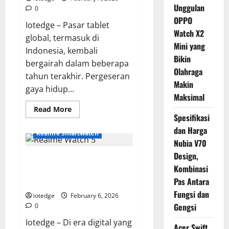
Format
Unggulan
0
OPPO
Iotedge – Pasar tablet
Watch X2
global, termasuk di
Mini yang
Indonesia, kembali
Bikin
bergairah dalam beberapa
Olahraga
tahun terakhir. Pergeseran
Makin
gaya hidup...
Maksimal
Read
Read More
more
Spesifikasi
about
dan Harga
Oppo
Realme Smartwatch
Pad
Nubia V70
Air,
Tablet
Design,
Realme Watch 5, Smartwatch
Ringan
dengan
Kombinasi
Layar AMOLED Besar dengan
Performa
Maksimal
Pas Antara
Fitur Kesehatan AI Terbaru!
untuk
Fungsi dan
Kerja
iotedge
February 6, 2026
dan
Gengsi
0
Hiburan
Iotedge – Di era digital yang
Acer Swift