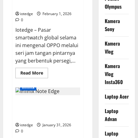
dan
Edukasi
dengan Sentuhan Premium
Olympus
Terbaik
di
iotedge
February 1, 2026
Kelas
0
Kamera
Harga
2
Sony
Iotedge – Pasar
Jutaan
smartwatch global selama
Kamera
ini mengenal OPPO melalui
Vlog
seri jam tangan pintarnya
yang berbentuk persegi,...
Kamera
Read
Read More
Vlog
more
about
Insta360
Review
Infinix
OPPO
Watch
Laptop Acer
S,
Review Infinix Note Edge,
Smartwatch
Bulat
Smartphone Layar Lengkung
Laptop
Elegan
dengan
Termurah dengan Spek Dewa?
Advan
Sentuhan
Premium
iotedge
January 31, 2026
0
Laptop