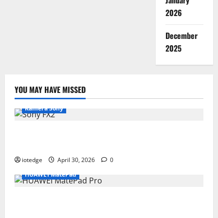
January
2026
December
2025
YOU MAY HAVE MISSED
Kamera Sony
Desain Modular Sony FX2, Solusi Kamera Cinema
Portabel untuk Filmmaker Independen
iotedge
April 30, 2026
0
HUAWEI MatePad
Tipis, Ringan, dan Mewah: HUAWEI MatePad Pro Jadi
Gadget Paling Stylish di 2026