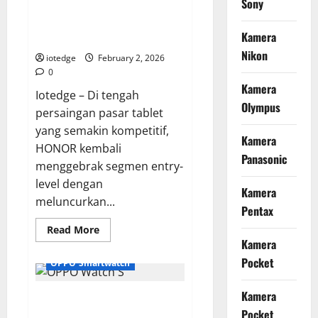
Sony
HONOR Pad X8a, Pilihan Tablet
Hybrid
Impian
Produktivitas dan Edukasi
dengan
Kamera
Autofokus
Terbaik di Kelas Harga 2 Jutaan
AI
Nikon
dan
iotedge
February 2, 2026
Rekaman
0
Video
4K
Kamera
Iotedge – Di tengah
60p
Olympus
Tanpa
persaingan pasar tablet
Crop
yang semakin kompetitif,
Kamera
HONOR kembali
Panasonic
menggebrak segmen entry-
level dengan
Kamera
meluncurkan...
Pentax
Read
Read More
more
Kamera
about
HONOR
Pocket
OPPO Smartwatch
Pad
X8a,
Pilihan
Kamera
Review OPPO Watch S,
Tablet
Produktivitas
Pocket
Smartwatch Bulat Elegan