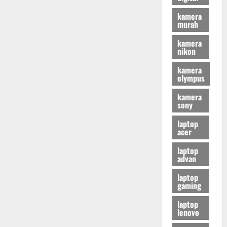
kamera
murah
kamera
nikon
kamera
olympus
kamera
sony
laptop
acer
laptop
advan
laptop
gaming
laptop
lenovo