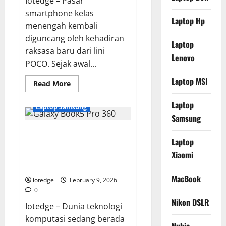
Iotedge – Pasar
smartphone kelas
Laptop Hp
menengah kembali
diguncang oleh kehadiran
Laptop
raksasa baru dari lini
Lenovo
POCO. Sejak awal...
Laptop MSI
Read
Read More
more
about
Laptop
POCO
Laptop Samsung
M8
Samsung
Pro
5G:
Samsung Galaxy Book5 Pro 360,
Performa
Ekstrem,
Laptop
Laptop AI “Copilot+” Tercanggih
Harga
Tetap
Xiaomi
dengan Performa Intel Lunar
Ramah
Lake
di
Kantong!
MacBook
iotedge
February 9, 2026
0
Nikon DSLR
Iotedge – Dunia teknologi
komputasi sedang berada