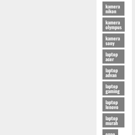
kamera
nikon
kamera
olympus
kamera
sony
laptop
acer
laptop
advan
laptop
gaming
laptop
lenovo
laptop
murah
oppo