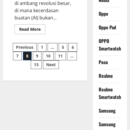
Nubia
di ambang revolusi besar,
di mana kecerdasan
Oppo
buatan (AI) bukan...
Oppo Pad
Read
Read More
more
about
OPPO
Samsung
Posts
Galaxy
Previous
1
…
5
6
Smartwatch
Book5
Pro
7
8
9
10
11
…
pagination
360,
Laptop
Poco
13
Next
AI
“Copilot+”
Tercanggih
Realme
dengan
Performa
Intel
Realme
Lunar
Lake
Smartwatch
Samsung
Samsung