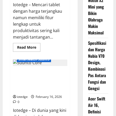
Watch X2
Iotedge – Mencari tablet
Mini yang
dengan harga terjangkau
Bikin
namun memiliki fitur
Olahraga
lengkap untuk
Makin
produktivitas sering kali
Maksimal
menjadi tantangan...
Spesifikasi
Read
Read More
dan Harga
more
about
Nubia V70
Review
Smartwatch Suunto
Advan
Design,
Tab
Kombinasi
Sketsa
Review Lengkap Suunto Core,
3,
Pas Antara
Tablet
Jam Tangan Outdoor
Termurah
Fungsi dan
yang
“Legendaris” Tanpa GPS yang
Sudah
Gengsi
Masih Juara
Pakai
Keyboard
iotedge
February 16, 2026
dan
Acer Swift
Stylus!
0
Air 16,
Iotedge – Di dunia yang kini
Definisi