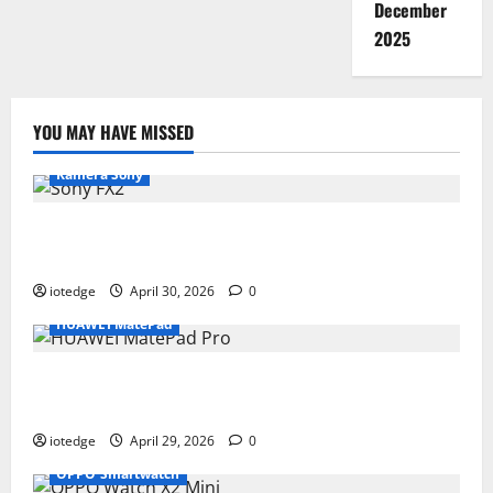
December
2025
YOU MAY HAVE MISSED
Kamera Sony
Desain Modular Sony FX2, Solusi Kamera Cinema
Portabel untuk Filmmaker Independen
iotedge
April 30, 2026
0
HUAWEI MatePad
Tipis, Ringan, dan Mewah: HUAWEI MatePad Pro Jadi
Gadget Paling Stylish di 2026
iotedge
April 29, 2026
0
OPPO Smartwatch