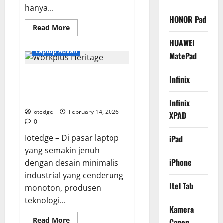
hanya...
HONOR Pad
Read
Read More
more
about
HUAWEI
Review
Laptop Advan
MatePad
ZTE
Blade
A76,
Advan Workplus Heritage,
Smartphone
Infinix
Entry-
Laptop Powerful dengan
Level
Andal
Sentuhan Estetika Budaya
Infinix
dengan
Baterai
iotedge
February 14, 2026
XPAD
Tahan
0
Lama
Iotedge – Di pasar laptop
iPad
yang semakin jenuh
iPhone
dengan desain minimalis
industrial yang cenderung
Itel Tab
monoton, produsen
teknologi...
Kamera
Read
Read More
Canon