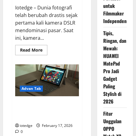
untuk
Iotedge – Dunia fotografi
Filmmaker
telah berubah drastis sejak
Independen
pertama kali kamera DSLR
mendominasi pasar. Saat
Tipis,
ini, kamera...
Ringan, dan
Mewah:
Read
Read More
more
HUAWEI
about
Canon
MatePad
EOS
Pro Jadi
3000D:
Kamera
Gadget
DSLR
Termurah,
Paling
Masih
Advan Tab
Layakkah
Stylish di
untuk
Pemula?
2026
Review Advan Tab Sketsa 3,
Tablet Termurah yang Sudah
Fitur
Pakai Keyboard dan Stylus!
Unggulan
iotedge
February 17, 2026
OPPO
0