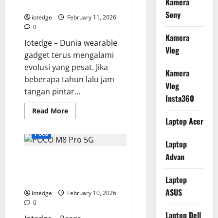
Kamera
It
Elegan dan Teknologi
untuk
Sony
Upgrade?
iotedge
February 11, 2026
Cek
0
Kelebihannya
Kamera
Di
Iotedge – Dunia wearable
Sini!
Vlog
gadget terus mengalami
evolusi yang pesat. Jika
Kamera
beberapa tahun lalu jam
Vlog
tangan pintar...
Insta360
Read
Read More
more
Laptop Acer
about
Xiaomi
Poco
Watch
Laptop
S4
41mm,
Advan
POCO M8 Pro 5G: Performa
Perpaduan
Sempurna
Ekstrem, Harga Tetap Ramah di
Antara
Elegan
Laptop
Kantong!
dan
ASUS
Teknologi
iotedge
February 10, 2026
0
Laptop Dell