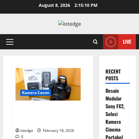
Skip
August 8, 2026
2:15:10 PM
to
content
LIVE
Primary
Menu
RECENT
POSTS
Desain
Kamera Canon
Modular
Sony FX2,
Canon EOS 3000D: Kamera
Solusi
DSLR Termurah, Masih Layakkah
Kamera
untuk Pemula?
Cinema
iotedge
February 18, 2026
Portabel
0