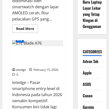
didominasi oleh
Baru Laptop
smartwatch dengan layar
Layar Lebar
AMOLED cerah, fitur
yang Tetap
pelacakan GPS yang...
Ringan di
Genggaman
Read
Read More
more
about
Review
ZTE
Lengkap
Suunto
Core,
CATEGORIES
Review ZTE Blade A76,
Jam
Tangan
Smartphone Entry-Level Andal
Outdoor
Advan Tab
“Legendaris”
dengan Baterai Tahan Lama
Tanpa
GPS
iotedge
February 15, 2026
Apple
yang
0
Masih
Juara
Iotedge – Pasar
ASUS
smartphone entry-level di
Indonesia pada tahun 2026
Canon
semakin kompetitif.
Konsumen kini tidak lagi
Garmin