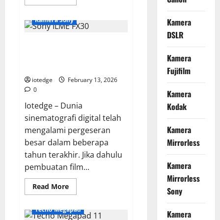
more
about
Advan
Kamera Sony
Kamera
Workplus
Heritage,
DSLR
Laptop
Sony ILME FX30, Kamera
Powerful
dengan
Cinema APS-C Paling Tangguh di
Kamera
Sentuhan
Estetika
Kelasnya
Fujifilm
Budaya
iotedge
February 13, 2026
0
Kamera
Iotedge – Dunia
Kodak
sinematografi digital telah
Kamera
mengalami pergeseran
Mirrorless
besar dalam beberapa
tahun terakhir. Jika dahulu
Kamera
pembuatan film...
Mirrorless
Read
Read More
Sony
more
about
Sony
Tecno Megapad
Kamera
ILME