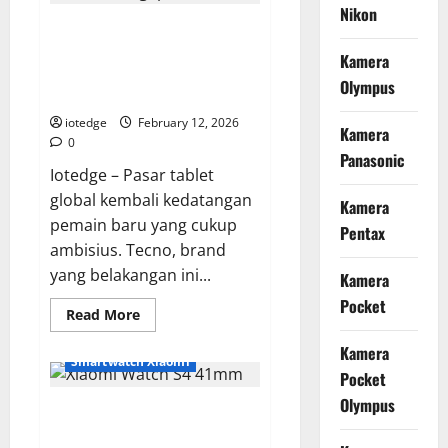
FX30,
Nikon
Kamera
Tecno Megapad 11 Resmi Rilis,
Cinema
APS-
Apakah Worth It untuk
C
Kamera
Paling
Upgrade? Cek Kelebihannya Di
Tangguh
Olympus
Sini!
di
Kelasnya
iotedge
February 12, 2026
Kamera
0
Panasonic
Iotedge – Pasar tablet
global kembali kedatangan
Kamera
pemain baru yang cukup
Pentax
ambisius. Tecno, brand
yang belakangan ini...
Kamera
Pocket
Read
Read More
more
about
Kamera
Tecno
Smartwatch Xiaomi
Megapad
Pocket
11
Resmi
Olympus
Xiaomi Watch S4 41mm,
Rilis,
Apakah
Perpaduan Sempurna Antara
Worth