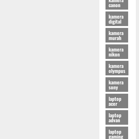
canon
kamera
digital
kamera
murah
kamera
nikon
kamera
olympus
kamera
sony
laptop
acer
laptop
advan
laptop
gaming