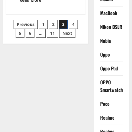
Read More
more
about
Samsung
MacBook
Galaxy
Watch
Posts
Previous
1
2
3
4
8
Nikon DSLR
Meluncur,
Chipset
5
6
…
11
Next
pagination
Lebih
Nubia
Kencang
dan
Baterai
Lebih
Oppo
Awet!
Oppo Pad
OPPO
Smartwatch
Poco
Realme
Realme