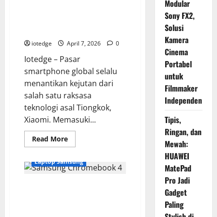
Modular
Xiaomi 17 Bakal Jadi Raja
Sony FX2,
Performa 2026? Intip Prediksi
Solusi
Harga dan Fitur Unggulannya
Kamera
iotedge
April 7, 2026
0
Cinema
Iotedge – Pasar
Portabel
smartphone global selalu
untuk
menantikan kejutan dari
Filmmaker
salah satu raksasa
Independen
teknologi asal Tiongkok,
Tipis,
Xiaomi. Memasuki...
Ringan, dan
Read
Read More
Mewah:
more
about
HUAWEI
Xiaomi
Laptop Samsung
17
MatePad
Bakal
Jadi
Pro Jadi
Samsung Chromebook 4, Laptop
Raja
Gadget
Performa
Ringkas dan Terjangkau untuk
2026?
Paling
Intip
Pelajar & Mahasiswa
Prediksi
Stylish di