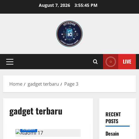
Skip
August 7, 2026
3:55:46 PM
to
content
LIVE
Primary
Menu
Home
gadget terbaru
Page 3
gadget terbaru
RECENT
POSTS
Xiaomi
Desain