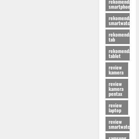
rekomendasi
smartphone
rekomendasi
smartwatch
rekomendasi
tab
rekomendasi
tablet
review
kamera
review
kamera
pentax
review
laptop
review
smartwatch
samsung