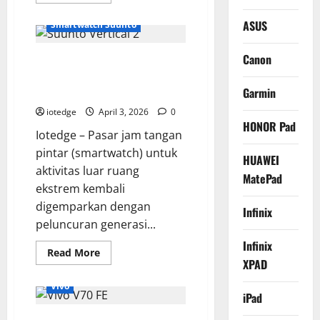
more
about
Samsung
ASUS
Smartwatch Suunto
Galaxy
Tab
A11,
Canon
Spesifikasi Lengkap Suunto
Sahabat
Setia
Vertical 2, Inovasi Solar
Pelajar
untuk
Charging Terbaru dari Finlandia
Garmin
Belajar
Online
iotedge
April 3, 2026
0
dan
HONOR Pad
Hiburan
Iotedge – Pasar jam tangan
pintar (smartwatch) untuk
HUAWEI
aktivitas luar ruang
MatePad
ekstrem kembali
digemparkan dengan
Infinix
peluncuran generasi...
Infinix
Read
Read More
more
XPAD
about
Spesifikasi
Vivo
Lengkap
iPad
Suunto
Vertical