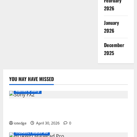
February
2026
January
2026
December
2025
YOU MAY HAVE MISSED
Kamera Sony
Desain Modular Sony FX2, Solusi Kamera Cinema
Portabel untuk Filmmaker Independen
iotedge
April 30, 2026
0
HUAWEI MatePad