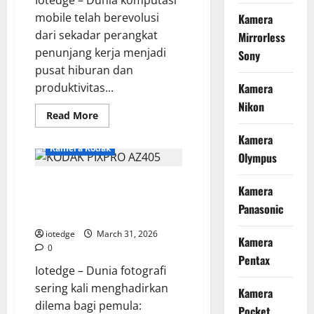
Iotedge – Dunia komputasi
Profesional
mobile telah berevolusi
Kamera
dari sekadar perangkat
Mirrorless
penunjang kerja menjadi
Sony
pusat hiburan dan
produktivitas...
Kamera
Nikon
Read
Read More
more
about
Kamera
MSI
Kamera Kodak
Stealth
Olympus
16
AI
KODAK PIXPRO AZ405, Kamera
Studio
Kamera
A1V,
Bridge dengan Super Zoom 40x
Laptop
Panasonic
Slim
yang Terjangkau
Terkuat
untuk
iotedge
March 31, 2026
Kamera
Kerja
0
dan
Pentax
Main
Iotedge – Dunia fotografi
Game
sering kali menghadirkan
Kamera
dilema bagi pemula:
Pocket