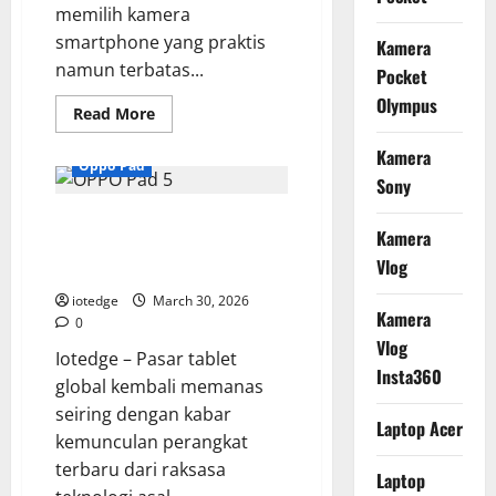
memilih kamera
smartphone yang praktis
Kamera
namun terbatas...
Pocket
Olympus
Read
Read More
more
about
Kamera
KODAK
Oppo Pad
PIXPRO
Sony
AZ405,
Kamera
OPPO Pad 5 Segera Rilis, Tablet
Bridge
Kamera
dengan
Multifungsi untuk Kerja dan
Super
Vlog
Zoom
Hiburan
40x
yang
iotedge
March 30, 2026
Terjangkau
Kamera
0
Vlog
Iotedge – Pasar tablet
Insta360
global kembali memanas
seiring dengan kabar
Laptop Acer
kemunculan perangkat
terbaru dari raksasa
Laptop