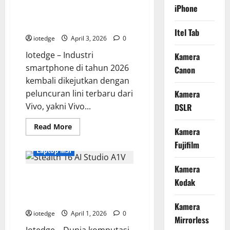
Kamera Vivo V70 FE, Teknologi
2,
iPhone
Inovasi
Aura Light Portrait Generasi
Solar
Charging
Terbaru untuk Foto Profesional
Terbaru
Itel Tab
dari
iotedge
April 3, 2026
0
Finlandia
Iotedge – Industri
Kamera
smartphone di tahun 2026
Canon
kembali dikejutkan dengan
peluncuran lini terbaru dari
Kamera
Vivo, yakni Vivo...
DSLR
Read
Read More
Kamera
more
about
Fujifilm
Kamera
Laptop MSI
Vivo
V70
Kamera
FE,
MSI Stealth 16 AI Studio A1V,
Teknologi
Kodak
Aura
Laptop Slim Terkuat untuk Kerja
Light
Portrait
dan Main Game
Generasi
Kamera
Terbaru
iotedge
April 1, 2026
0
Mirrorless
untuk
Foto