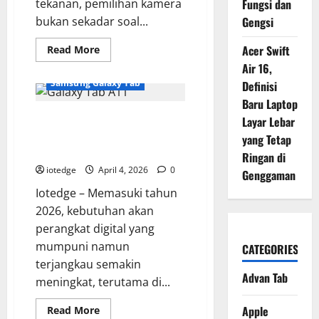
tekanan, pemilihan kamera
Fungsi dan
bukan sekadar soal...
Gengsi
Read
Acer Swift
Read More
more
Air 16,
about
Mengupas
Samsung Galaxy Tab
Definisi
Keunggulan
Nikon
Baru Laptop
D780
Samsung Galaxy Tab A11,
untuk
Layar Lebar
Fotografi
Sahabat Setia Pelajar untuk
yang Tetap
Pernikahan
dan
Belajar Online dan Hiburan
Ringan di
Videografi
Profesional
iotedge
April 4, 2026
0
Genggaman
Iotedge – Memasuki tahun
2026, kebutuhan akan
perangkat digital yang
mumpuni namun
CATEGORIES
terjangkau semakin
Advan Tab
meningkat, terutama di...
Read
Apple
Read More