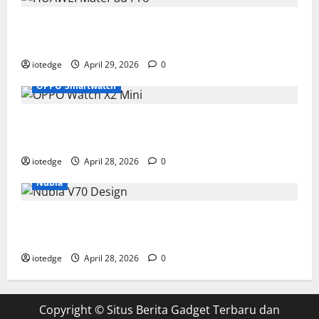
Tipis, Ringan, dan Mewah: HUAWEI MatePad Pro Jadi
Gadget Paling Stylish di 2026
iotedge
April 29, 2026
0
OPPO Smartwatch
Fitur Unggulan OPPO Watch X2 Mini yang Bikin
Olahraga Makin Maksimal
iotedge
April 28, 2026
0
Nubia
Spesifikasi dan Harga Nubia V70 Design, Kombinasi
Pas Antara Fungsi dan Gengsi
iotedge
April 28, 2026
0
Copyright ©
Situs Berita Gadget Terbaru dan