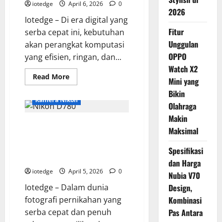
Harga
iotedge
April 6, 2026
0
dan
2026
Fitur
Iotedge – Di era digital yang
Unggulannya
Fitur
serba cepat ini, kebutuhan
Unggulan
akan perangkat komputasi
OPPO
yang efisien, ringan, dan...
Watch X2
Read
Read More
Mini yang
more
about
Bikin
Samsung
Kamera Nikon
Chromebook
Olahraga
4,
Makin
Laptop
Mengupas Keunggulan Nikon
Ringkas
Maksimal
dan
D780 untuk Fotografi
Terjangkau
untuk
Pernikahan dan Videografi
Spesifikasi
Pelajar
Profesional
&
dan Harga
Mahasiswa
iotedge
April 5, 2026
0
Nubia V70
Iotedge – Dalam dunia
Design,
fotografi pernikahan yang
Kombinasi
serba cepat dan penuh
Pas Antara