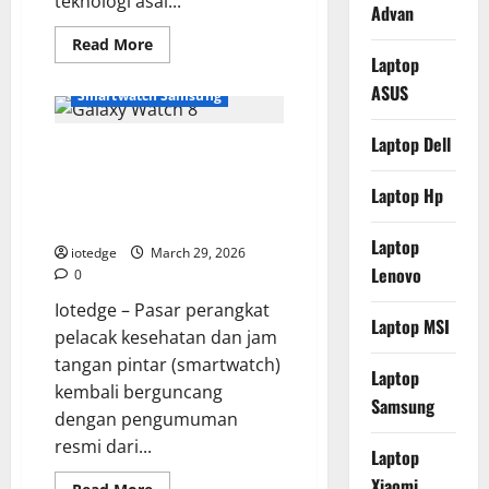
teknologi asal...
Advan
Read
Read More
more
Laptop
about
OPPO
ASUS
Smartwatch Samsung
Pad
5
Segera
Laptop Dell
Samsung Galaxy Watch 8
Rilis,
Tablet
Meluncur, Chipset Lebih
Multifungsi
Laptop Hp
untuk
Kencang dan Baterai Lebih
Kerja
Awet!
dan
Hiburan
Laptop
iotedge
March 29, 2026
Lenovo
0
Iotedge – Pasar perangkat
Laptop MSI
pelacak kesehatan dan jam
tangan pintar (smartwatch)
Laptop
kembali berguncang
Samsung
dengan pengumuman
resmi dari...
Laptop
Xiaomi
Read