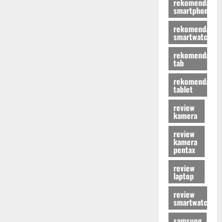
rekomendasi
smartphone
rekomendasi
smartwatch
rekomendasi
tab
rekomendasi
tablet
review
kamera
review
kamera
pentax
review
laptop
review
smartwatch
samsung