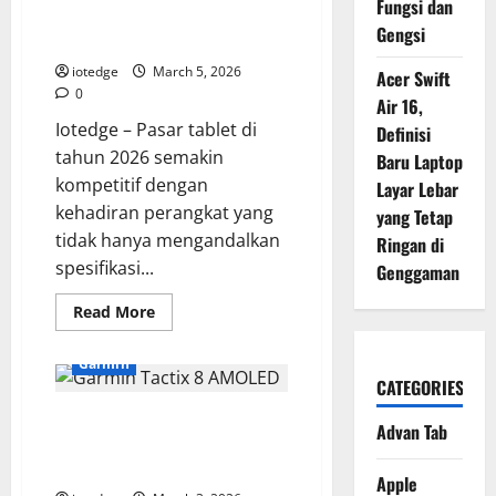
Fungsi dan
25x
Sinematik untuk Hiburan
Optical
Gengsi
Maksimal!
Zoom
iotedge
March 5, 2026
Acer Swift
0
Air 16,
Iotedge – Pasar tablet di
Definisi
tahun 2026 semakin
Baru Laptop
kompetitif dengan
Layar Lebar
kehadiran perangkat yang
yang Tetap
tidak hanya mengandalkan
Ringan di
spesifikasi...
Genggaman
Read
Read More
more
about
HONOR
Garmin
Pad
CATEGORIES
10,
Tablet
Garmin Tactix 8 AMOLED, Jam
Layar
Advan Tab
2K
Tangan Tangguh Standar Militer
Memukau
dengan
untuk Operasi Medan Berat
Speaker
Apple