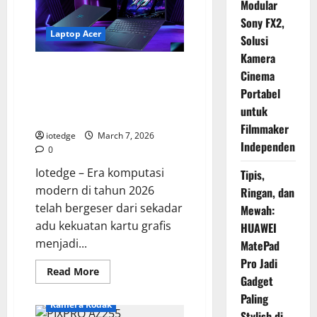
Modular
Sony FX2,
Laptop Acer
Solusi
Kamera
Acer Predator Triton 14 AI,
Cinema
Laptop Gaming Ringkas dengan
Portabel
Tenaga “Otak” Buatan yang
untuk
Ganas!
Filmmaker
iotedge
March 7, 2026
Independen
0
Iotedge – Era komputasi
Tipis,
modern di tahun 2026
Ringan, dan
telah bergeser dari sekadar
Mewah:
adu kekuatan kartu grafis
HUAWEI
menjadi...
MatePad
Pro Jadi
Read
Read More
Gadget
more
about
Paling
Acer
Kamera Kodak
Predator
Stylish di