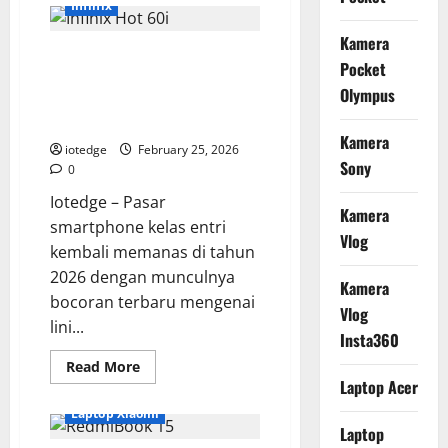
Infinix
Tab
VX
Kamera
Lite,
Spesifikasi Infinix Hot 60i
Tablet
Pocket
Gaming
Terungkap, RAM Besar dan
2
Olympus
Jutaan
Desain Mewah yang Bikin
dengan
Melirik
Chipset
Unisoc
Kamera
iotedge
February 25, 2026
T618
Sony
0
Iotedge – Pasar
Kamera
smartphone kelas entri
Vlog
kembali memanas di tahun
2026 dengan munculnya
Kamera
bocoran terbaru mengenai
Vlog
lini...
Insta360
Read
Read More
more
Laptop Acer
about
Spesifikasi
Laptop Xiaomi
Infinix
Laptop
Hot