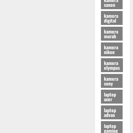
canon
kamera
digital
kamera
murah
kamera
nikon
kamera
olympus
kamera
sony
laptop
acer
laptop
advan
laptop
gaming