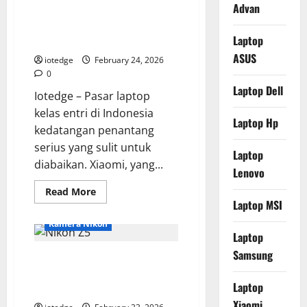
60i
Advan
RedmiBook 15, Laptop Layar
Terungkap,
RAM
Besar Harga Terjangkau Paling
Besar
Laptop
dan
Worth It!
Desain
ASUS
Mewah
iotedge
February 24, 2026
yang
0
Bikin
Melirik
Laptop Dell
Iotedge – Pasar laptop
kelas entri di Indonesia
Laptop Hp
kedatangan penantang
serius yang sulit untuk
Laptop
diabaikan. Xiaomi, yang...
Lenovo
Read
Read More
more
Laptop MSI
about
RedmiBook
Kamera Nikon
15,
Laptop
Laptop
Layar
Samsung
Review Nikon Z5, Kamera Full-
Besar
Harga
Frame Mirrorless Terbaik untuk
Terjangkau
Laptop
Paling
Budget Terbatas?
Worth
Xiaomi
It!