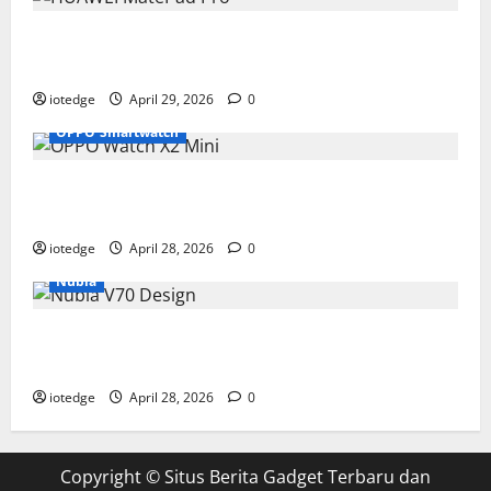
Tipis, Ringan, dan Mewah: HUAWEI MatePad Pro Jadi
Gadget Paling Stylish di 2026
iotedge
April 29, 2026
0
OPPO Smartwatch
Fitur Unggulan OPPO Watch X2 Mini yang Bikin
Olahraga Makin Maksimal
iotedge
April 28, 2026
0
Nubia
Spesifikasi dan Harga Nubia V70 Design, Kombinasi
Pas Antara Fungsi dan Gengsi
iotedge
April 28, 2026
0
Copyright ©
Situs Berita Gadget Terbaru dan