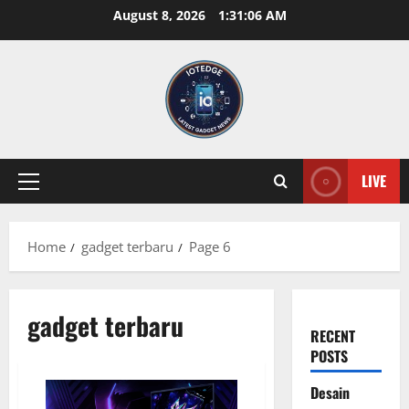
Skip
August 8, 2026
1:31:07 AM
to
content
LIVE
Primary
Menu
Home
gadget terbaru
Page 6
gadget terbaru
RECENT
POSTS
Desain