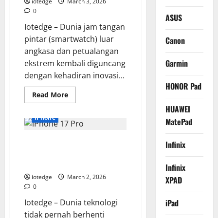
Sinematik
iotedge
March 3, 2026
untuk
0
Hiburan
ASUS
Maksimal!
Iotedge – Dunia jam tangan
pintar (smartwatch) luar
Canon
angkasa dan petualangan
Garmin
ekstrem kembali diguncang
dengan kehadiran inovasi...
HONOR Pad
Read
Read More
more
about
HUAWEI
Garmin
iPhone
MatePad
Tactix
8
AMOLED,
iPhone 17 Pro: Bocoran Spek
Jam
Infinix
Tangan
Gahar, Kamera Under-Display,
Tangguh
Standar
dan Revolusi Chipset A19 Pro
Infinix
Militer
untuk
iotedge
March 2, 2026
XPAD
Operasi
0
Medan
Berat
Iotedge – Dunia teknologi
iPad
tidak pernah berhenti