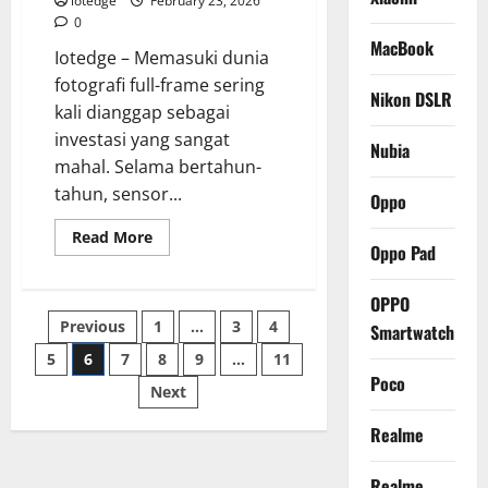
iotedge
February 23, 2026
0
MacBook
Iotedge – Memasuki dunia
fotografi full-frame sering
Nikon DSLR
kali dianggap sebagai
investasi yang sangat
Nubia
mahal. Selama bertahun-
tahun, sensor...
Oppo
Read
Read More
Oppo Pad
more
about
Review
Nikon
OPPO
Z5,
Posts
Previous
1
…
3
4
Kamera
Smartwatch
Full-
Frame
5
6
7
8
9
…
11
pagination
Mirrorless
Poco
Terbaik
Next
untuk
Budget
Realme
Terbatas?
Realme