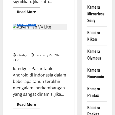
signifikan. Jika satu...
Kamera
Read
Read More
Mirrorless
more
about
Sony
Bedah
Advan Tab
Spesifikasi
Advan
Kamera
Soulmate
Advan Tab VX Lite, Tablet
N4020,
Nikon
Laptop
Gaming 2 Jutaan dengan
Lokal
yang
Chipset Unisoc T618
Kamera
Bisa
Upgrade
iotedge
February 27, 2026
Olympus
RAM?
0
Iotedge – Pasar tablet
Kamera
Android di Indonesia dalam
Panasonic
beberapa tahun terakhir
mengalami perkembangan
Kamera
yang sangat dinamis. Jika...
Pentax
Read
Read More
Kamera
more
about
Pocket
Advan