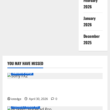
February
2026
January
2026
December
2025
YOU MAY HAVE MISSED
Kamera Sony
Desain Modular Sony FX2, Solusi Kamera Cinema
Portabel untuk Filmmaker Independen
iotedge
April 30, 2026
0
HUAWEI MatePad