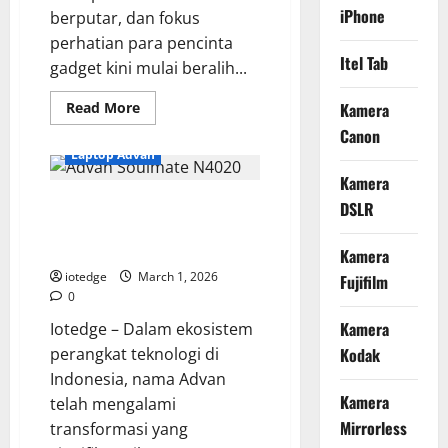
iPhone
berputar, dan fokus
perhatian para pencinta
Itel Tab
gadget kini mulai beralih...
Read
Read More
Kamera
more
Canon
about
iPhone
Laptop Advan
17
Pro:
Kamera
Bocoran
Bedah Spesifikasi Advan
Spek
DSLR
Gahar,
Soulmate N4020, Laptop Lokal
Kamera
Under-
yang Bisa Upgrade RAM?
Kamera
Display,
dan
iotedge
March 1, 2026
Fujifilm
Revolusi
0
Chipset
A19
Kamera
Iotedge – Dalam ekosistem
Pro
perangkat teknologi di
Kodak
Indonesia, nama Advan
Kamera
telah mengalami
Mirrorless
transformasi yang