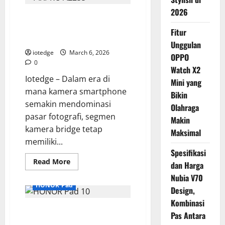
Triton
14
2026
Kodak PIXPRO AZ255, Kamera
AI,
Laptop
Bridge Terjangkau dengan 25x
Gaming
Fitur
Ringkas
Optical Zoom
Unggulan
dengan
Tenaga
iotedge
March 6, 2026
OPPO
“Otak”
0
Buatan
Watch X2
yang
Iotedge – Dalam era di
Ganas!
Mini yang
mana kamera smartphone
Bikin
semakin mendominasi
Olahraga
pasar fotografi, segmen
Makin
kamera bridge tetap
Maksimal
memiliki...
Spesifikasi
Read
Read More
dan Harga
more
about
Nubia V70
Kodak
HONOR Pad
PIXPRO
Design,
AZ255,
Kombinasi
Kamera
HONOR Pad 10, Tablet Layar 2K
Bridge
Pas Antara
Terjangkau
Memukau dengan Speaker
dengan