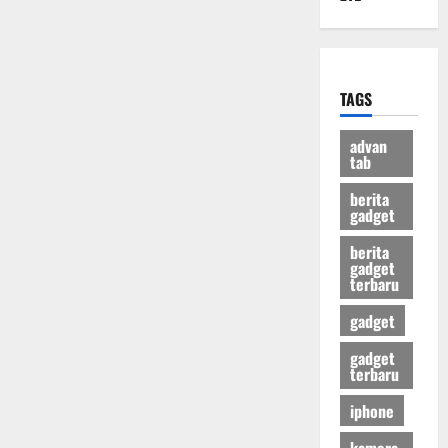
TAGS
advan
tab
berita
gadget
berita
gadget
terbaru
gadget
gadget
terbaru
iphone
kamera