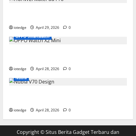
Tipis, Ringan, dan Mewah: HUAWEI MatePad Pro Jadi
Gadget Paling Stylish di 2026
iotedge
April 29, 2026
0
OPPO Smartwatch
Fitur Unggulan OPPO Watch X2 Mini yang Bikin
Olahraga Makin Maksimal
iotedge
April 28, 2026
0
Nubia
Spesifikasi dan Harga Nubia V70 Design, Kombinasi
Pas Antara Fungsi dan Gengsi
iotedge
April 28, 2026
0
Copyright ©
Situs Berita Gadget Terbaru dan