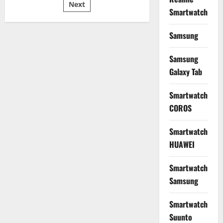
Jutaan
Next
dengan
Smartwatch
Kamera
108
MP
Samsung
dan
Fitur
AI
Samsung
Canggih
Galaxy Tab
Smartwatch
COROS
Smartwatch
HUAWEI
Smartwatch
Samsung
Smartwatch
Suunto