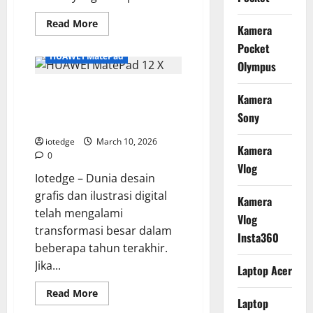
Read
Read More
Kamera
more
about
Pocket
Evolusi
HUAWEI MatePad
Olympus
Olympus
OM
1,
HUAWEI MatePad 12 X, Kanvas
Dari
Kamera
Era
Digital Sempurna bagi Ilustrator
Analog
Sony
ke
dan Kreator
Teknologi
Mirrorless
iotedge
March 10, 2026
Kamera
Masa
0
Kini
Vlog
Iotedge – Dunia desain
grafis dan ilustrasi digital
Kamera
telah mengalami
Vlog
transformasi besar dalam
Insta360
beberapa tahun terakhir.
Jika...
Laptop Acer
Read
Read More
Laptop
more
about