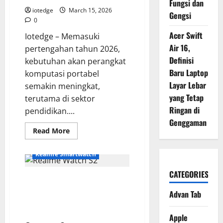
Fungsi dan
Sang
Flagship
iotedge
March 15, 2026
Gengsi
yang
0
Terlupakan?
Acer Swift
Iotedge – Memasuki
Air 16,
pertengahan tahun 2026,
Definisi
kebutuhan akan perangkat
Baru Laptop
komputasi portabel
Layar Lebar
semakin meningkat,
yang Tetap
terutama di sektor
Ringan di
pendidikan....
Genggaman
Read
Read More
more
about
Infinix
Realme Smartwatch
XPAD
30E:
Tablet
CATEGORIES
Review Realme Watch S2,
Murah
dengan
Teman Olahraga Tangguh dengan
Layar
Advan Tab
Luas,
Fitur Pemantau Kesehatan
Cocok
Lengkap
buat
Apple
Pelajar?