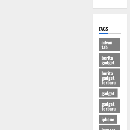
TAGS
advan
tab
berita
gadget
berita
gadget
terbaru
gadget
gadget
terbaru
iphone
kamera