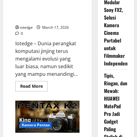
Modular
Dell XPS 14, Perpaduan
Sony FX2,
Sempurna Desain Futuristik dan
Solusi
Portabilitas Tinggi
Kamera
iotedge
March 17, 2026
Cinema
0
Portabel
Iotedge – Dunia perangkat
untuk
komputasi jinjing terus
Filmmaker
mengalami evolusi yang
Independen
luar biasa, namun sedikit
yang mampu menandingi...
Tipis,
Ringan, dan
Read
Read More
more
Mewah:
about
HUAWEI
Dell
XPS
MatePad
14,
Perpaduan
Pro Jadi
Sempurna
Desain
Gadget
Futuristik
Kamera Pentax
Paling
dan
Portabilitas
Stylish di