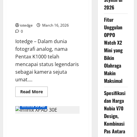
Tinggi
Pentax K2 vs K1000, Mengapa
2026
Anda Harus Memilih Sang
Flagship yang Terlupakan?
Fitur
iotedge
March 16, 2026
Unggulan
0
OPPO
Iotedge – Dalam dunia
Watch X2
fotografi analog, nama
Mini yang
Pentax K1000 telah
Bikin
mencapai status legendaris
Olahraga
sebagai kamera sejuta
Makin
umat....
Maksimal
Read
Read More
Spesifikasi
more
about
dan Harga
Pentax
Infinix XPAD
Nubia V70
K2
vs
Design,
K1000,
Infinix XPAD 30E: Tablet Murah
Mengapa
Kombinasi
Anda
dengan Layar Luas, Cocok buat
Harus
Pas Antara
Memilih
Pelajar?