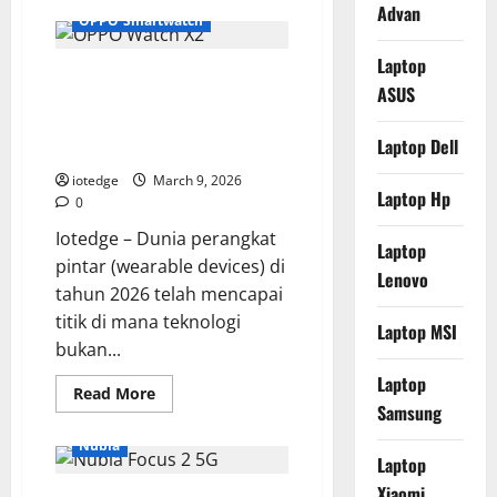
Advan
HUAWEI
OPPO Smartwatch
MatePad
12
X,
Laptop
OPPO Watch X2, Perpaduan
Kanvas
Digital
ASUS
Sempurna Antara Kemewahan
Sempurna
bagi
Desain dan Kecanggihan Fitur
Ilustrator
Laptop Dell
Kesehatan
dan
Kreator
iotedge
March 9, 2026
Laptop Hp
0
Iotedge – Dunia perangkat
Laptop
pintar (wearable devices) di
Lenovo
tahun 2026 telah mencapai
titik di mana teknologi
Laptop MSI
bukan...
Laptop
Read
Read More
more
Samsung
about
OPPO
Nubia
Watch
Laptop
X2,
Perpaduan
Xiaomi