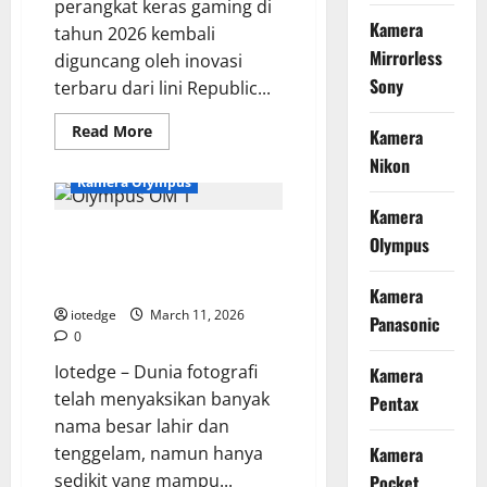
perangkat keras gaming di
Kamera
tahun 2026 kembali
Mirrorless
diguncang oleh inovasi
Sony
terbaru dari lini Republic...
Read
Read More
Kamera
more
about
Nikon
Review
Kamera Olympus
Asus
ROG
Kamera
Zephyrus
Evolusi Olympus OM 1, Dari Era
2026,
Olympus
Definisi
Analog ke Teknologi Mirrorless
Baru
Laptop
Masa Kini
Kamera
Gaming
Powerhouse
iotedge
March 11, 2026
Panasonic
0
Iotedge – Dunia fotografi
Kamera
telah menyaksikan banyak
Pentax
nama besar lahir dan
tenggelam, namun hanya
Kamera
sedikit yang mampu...
Pocket