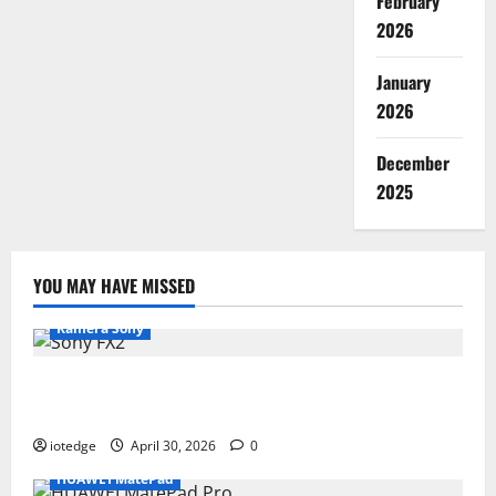
February
2026
January
2026
December
2025
YOU MAY HAVE MISSED
Kamera Sony
Desain Modular Sony FX2, Solusi Kamera Cinema
Portabel untuk Filmmaker Independen
iotedge
April 30, 2026
0
HUAWEI MatePad