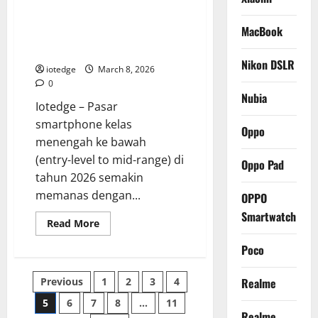
Nubia Focus 2 5G, Smartphone
Sempurna
Antara
Fotografi 2 Jutaan dengan
Kemewahan
MacBook
Desain
Kamera 108 MP dan Fitur AI
dan
Canggih
Kecanggihan
Fitur
Nikon DSLR
iotedge
March 8, 2026
Kesehatan
0
Nubia
Iotedge – Pasar
smartphone kelas
Oppo
menengah ke bawah
(entry-level to mid-range) di
Oppo Pad
tahun 2026 semakin
memanas dengan...
OPPO
Smartwatch
Read
Read More
more
about
Poco
Nubia
Focus
2
Posts
Previous
1
2
3
4
Realme
5G,
Smartphone
Fotografi
5
6
7
8
…
11
pagination
2
Realme