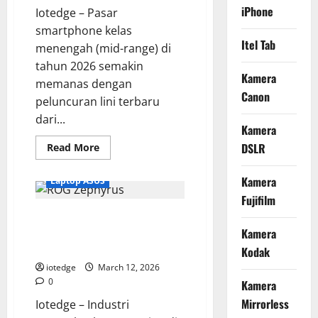
iPhone
Iotedge – Pasar
smartphone kelas
Itel Tab
menengah (mid-range) di
tahun 2026 semakin
Kamera
memanas dengan
Canon
peluncuran lini terbaru
dari...
Kamera
Read
DSLR
Read More
more
about
OPPO
Kamera
Laptop ASUS
Reno
15F
Fujifilm
5G,
Review Asus ROG Zephyrus
Apakah
Chipset
2026, Definisi Baru Laptop
Kamera
dan
Daya
Gaming Powerhouse
Kodak
Tahannya
Cukup
iotedge
March 12, 2026
Tangguh
0
Kamera
untuk
Gaming
Mirrorless
Iotedge – Industri
Berat?