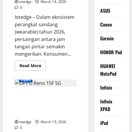
iotedge
March 14, 2026
0
ASUS
Iotedge – Dalam ekosistem
Canon
perangkat sandang
(wearable) tahun 2026,
Garmin
persaingan antara jam
tangan pintar semakin
HONOR Pad
mengerikan. Konsumen...
Read
HUAWEI
Read More
more
MatePad
about
Review
Oppo
Realme
Watch
Infinix
S2,
OPPO Reno 15F 5G, Apakah
Teman
Olahraga
Chipset dan Daya Tahannya
Infinix
Tangguh
dengan
Cukup Tangguh untuk Gaming
XPAD
Fitur
Berat?
Pemantau
Kesehatan
iotedge
March 13, 2026
iPad
Lengkap
0