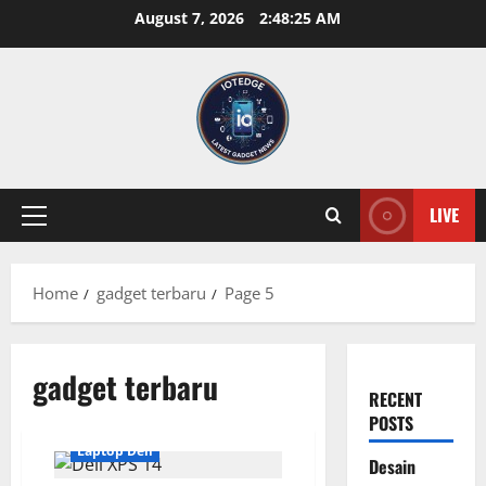
Skip
August 7, 2026
2:48:25 AM
to
content
LIVE
Primary
Menu
Home
gadget terbaru
Page 5
gadget terbaru
RECENT
POSTS
Laptop Dell
Desain