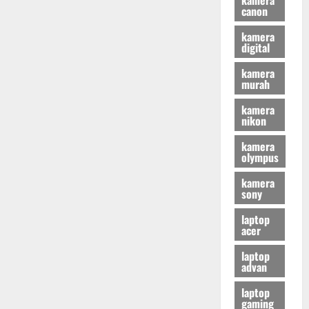
canon
kamera
digital
kamera
murah
kamera
nikon
kamera
olympus
kamera
sony
laptop
acer
laptop
advan
laptop
gaming