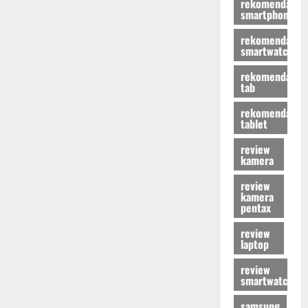
rekomendasi
smartphone
rekomendasi
smartwatch
rekomendasi
tab
rekomendasi
tablet
review
kamera
review
kamera
pentax
review
laptop
review
smartwatch
samsung