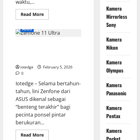
waktu,...
Kamera
Read
Read More
Mirrorless
more
about
Sony
Realme
ASUS
Watch
5,
Kamera
Smartwatch
ASUS Zenfone 11 Ultra, Kini
Layar
Nikon
AMOLED
Hadir dengan Layar Raksasa dan
Besar
dengan
Spesifikasi Paling Gahar!
Kamera
Fitur
Kesehatan
iotedge
February 5, 2026
Olympus
AI
0
Terbaru!
Iotedge – Selama bertahun-
Kamera
tahun, lini Zenfone dari
Panasonic
ASUS dikenal sebagai
“benteng terakhir” bagi
Kamera
pecinta ponsel pintar
Pentax
berukuran...
Kamera
Read
Read More
Pocket
more