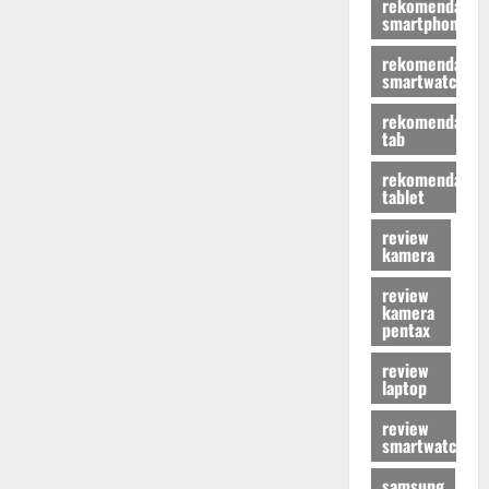
rekomendasi
smartphone
rekomendasi
smartwatch
rekomendasi
tab
rekomendasi
tablet
review
kamera
review
kamera
pentax
review
laptop
review
smartwatch
samsung