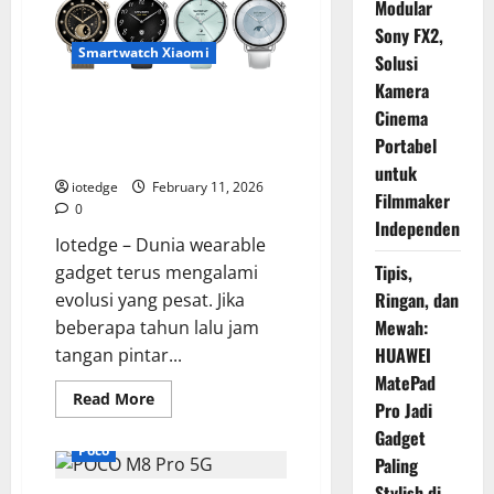
Modular
Sony FX2,
Smartwatch Xiaomi
Solusi
Kamera
Xiaomi Watch S4 41mm,
Cinema
Perpaduan Sempurna Antara
Portabel
Elegan dan Teknologi
untuk
iotedge
February 11, 2026
Filmmaker
0
Independen
Iotedge – Dunia wearable
Tipis,
gadget terus mengalami
Ringan, dan
evolusi yang pesat. Jika
Mewah:
beberapa tahun lalu jam
HUAWEI
tangan pintar...
MatePad
Read
Read More
Pro Jadi
more
about
Gadget
Xiaomi
Poco
Watch
Paling
S4
41mm,
Stylish di