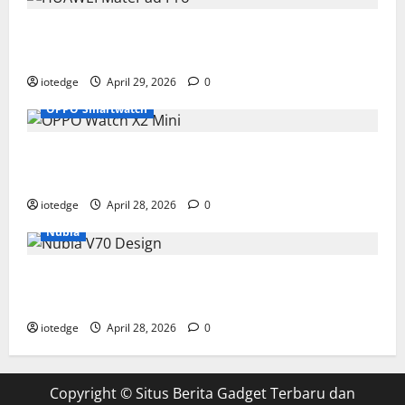
Tipis, Ringan, dan Mewah: HUAWEI MatePad Pro Jadi
Gadget Paling Stylish di 2026
iotedge
April 29, 2026
0
OPPO Smartwatch
Fitur Unggulan OPPO Watch X2 Mini yang Bikin
Olahraga Makin Maksimal
iotedge
April 28, 2026
0
Nubia
Spesifikasi dan Harga Nubia V70 Design, Kombinasi
Pas Antara Fungsi dan Gengsi
iotedge
April 28, 2026
0
Copyright ©
Situs Berita Gadget Terbaru dan