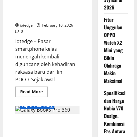
POCO M8 Pro 5G: Performa
Perpaduan
2026
Sempurna
Ekstrem, Harga Tetap Ramah di
Antara
Elegan
Kantong!
Fitur
dan
Teknologi
iotedge
February 10, 2026
Unggulan
0
OPPO
Iotedge – Pasar
Watch X2
smartphone kelas
Mini yang
menengah kembali
Bikin
diguncang oleh kehadiran
Olahraga
raksasa baru dari lini
Makin
POCO. Sejak awal...
Maksimal
Read
Read More
Spesifikasi
more
about
dan Harga
POCO
Laptop Samsung
Nubia V70
M8
Pro
Design,
5G:
Samsung Galaxy Book5 Pro 360,
Performa
Kombinasi
Ekstrem,
Laptop AI “Copilot+” Tercanggih
Harga
Pas Antara
Tetap
dengan Performa Intel Lunar