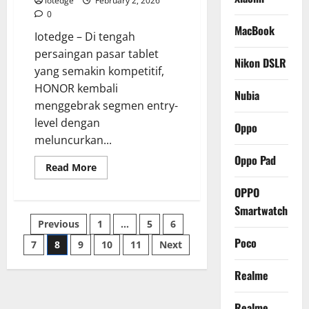
iotedge
February 2, 2026
Rekaman
0
Video
4K
MacBook
Iotedge – Di tengah
60p
Tanpa
persaingan pasar tablet
Crop
Nikon DSLR
yang semakin kompetitif,
HONOR kembali
Nubia
menggebrak segmen entry-
level dengan
Oppo
meluncurkan...
Oppo Pad
Read
Read More
more
about
OPPO
HONOR
Pad
Smartwatch
X8a,
Posts
Previous
1
…
5
6
Pilihan
Tablet
Poco
Produktivitas
7
8
9
10
11
Next
pagination
dan
Edukasi
Terbaik
Realme
di
Kelas
Harga
Realme