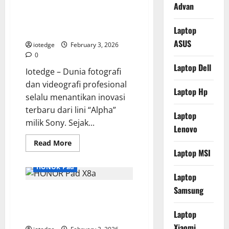
Dragon
Advan
Impian dengan Autofokus AI
Edition,
Laptop
dan Rekaman Video 4K 60p
Gaming
Laptop
Tanpa Crop
Paling
Powerfull
ASUS
iotedge
February 3, 2026
di
Dunia
0
Saat
Laptop Dell
Ini!
Iotedge – Dunia fotografi
dan videografi profesional
Laptop Hp
selalu menantikan inovasi
terbaru dari lini “Alpha”
Laptop
milik Sony. Sejak...
Lenovo
Read
Read More
more
Laptop MSI
about
Sony
HONOR Pad
a7
Laptop
V,
Kamera
Samsung
HONOR Pad X8a, Pilihan Tablet
Hybrid
Impian
Produktivitas dan Edukasi
dengan
Laptop
Autofokus
Terbaik di Kelas Harga 2 Jutaan
AI
Xiaomi
dan