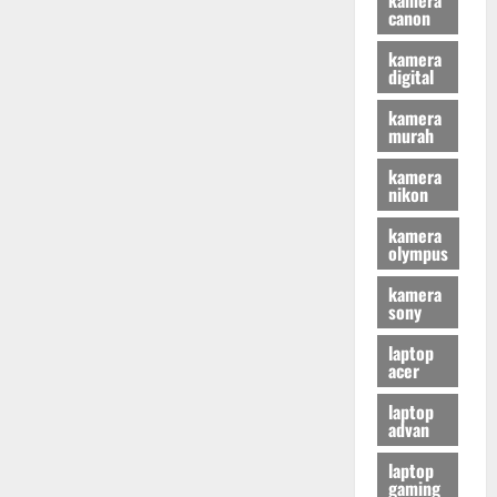
canon
kamera
digital
kamera
murah
kamera
nikon
kamera
olympus
kamera
sony
laptop
acer
laptop
advan
laptop
gaming