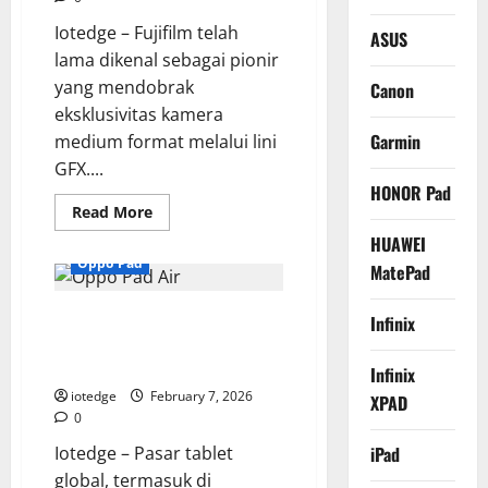
Lake
Iotedge – Fujifilm telah
ASUS
lama dikenal sebagai pionir
yang mendobrak
Canon
eksklusivitas kamera
Garmin
medium format melalui lini
GFX....
HONOR Pad
Read
Read More
more
about
HUAWEI
Fujifilm
Oppo Pad
MatePad
GFX100
II,
Mendefinisikan
Oppo Pad Air, Tablet Ringan
Ulang
Infinix
Batasan
dengan Performa Maksimal
Kecepatan
di
untuk Kerja dan Hiburan
Infinix
Kamera
Medium
iotedge
February 7, 2026
XPAD
Format
0
Iotedge – Pasar tablet
iPad
global, termasuk di