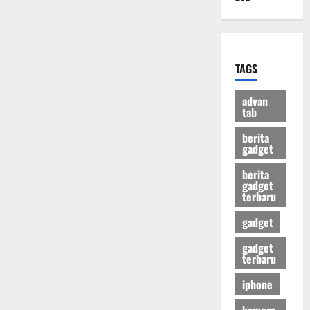
TAGS
advan
tab
berita
gadget
berita
gadget
terbaru
gadget
gadget
terbaru
iphone
kamera