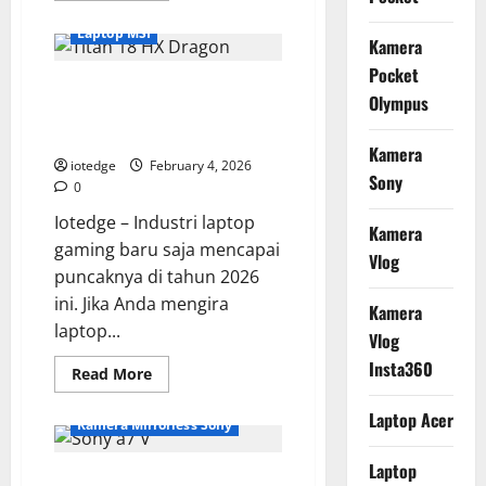
about
ASUS
Laptop MSI
Zenfone
Kamera
11
Ultra,
Pocket
Review MSI Titan 18 HX Dragon
Kini
Olympus
Hadir
Edition, Laptop Gaming Paling
dengan
Layar
Powerfull di Dunia Saat Ini!
Raksasa
Kamera
dan
iotedge
February 4, 2026
Spesifikasi
Sony
0
Paling
Gahar!
Iotedge – Industri laptop
Kamera
gaming baru saja mencapai
Vlog
puncaknya di tahun 2026
ini. Jika Anda mengira
Kamera
laptop...
Vlog
Insta360
Read
Read More
more
Kamera Mirrorless
about
Laptop Acer
Review
Kamera Mirrorless Sony
MSI
Titan
18
Laptop
Sony a7 V, Kamera Hybrid
HX