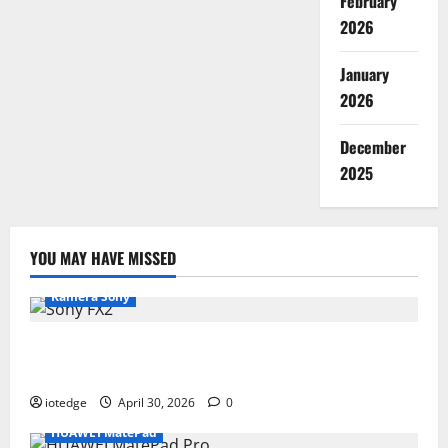
February
2026
January
2026
December
2025
YOU MAY HAVE MISSED
Kamera Sony
Desain Modular Sony FX2, Solusi Kamera Cinema
Portabel untuk Filmmaker Independen
iotedge
April 30, 2026
0
HUAWEI MatePad