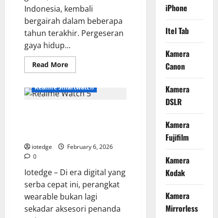
iPhone
Indonesia, kembali
bergairah dalam beberapa
Itel Tab
tahun terakhir. Pergeseran
gaya hidup...
Kamera
Read
Read More
Canon
more
about
Oppo
Realme Smartwatch
Kamera
Pad
Air,
DSLR
Tablet
Realme Watch 5, Smartwatch
Ringan
dengan
Layar AMOLED Besar dengan
Kamera
Performa
Maksimal
Fitur Kesehatan AI Terbaru!
Fujifilm
untuk
Kerja
iotedge
February 6, 2026
dan
0
Kamera
Hiburan
Iotedge – Di era digital yang
Kodak
serba cepat ini, perangkat
Kamera
wearable bukan lagi
Mirrorless
sekadar aksesori penanda