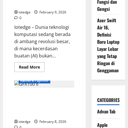
Fungsi dan
Ramah
Lake
di
Gengsi
Kantong!
iotedge
February 9, 2026
0
Acer Swift
Iotedge – Dunia teknologi
Air 16,
komputasi sedang berada
Definisi
di ambang revolusi besar,
Baru Laptop
di mana kecerdasan
Layar Lebar
buatan (AI) bukan...
yang Tetap
Ringan di
Read
Read More
Genggaman
more
about
Samsung
Kamera Fujifilm
Galaxy
Book5
Pro
Fujifilm GFX100 II,
360,
Laptop
CATEGORIES
Mendefinisikan Ulang Batasan
AI
“Copilot+”
Kecepatan di Kamera Medium
Tercanggih
Advan Tab
Format
dengan
Performa
iotedge
February 8, 2026
Intel
Apple
Lunar
0