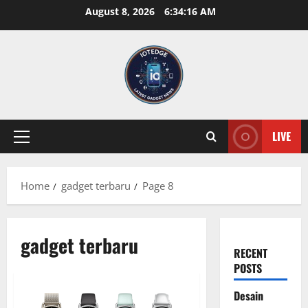
Skip
August 8, 2026
6:34:17 AM
to
content
LIVE
Primary
Menu
Home
gadget terbaru
Page 8
gadget terbaru
RECENT
POSTS
Desain